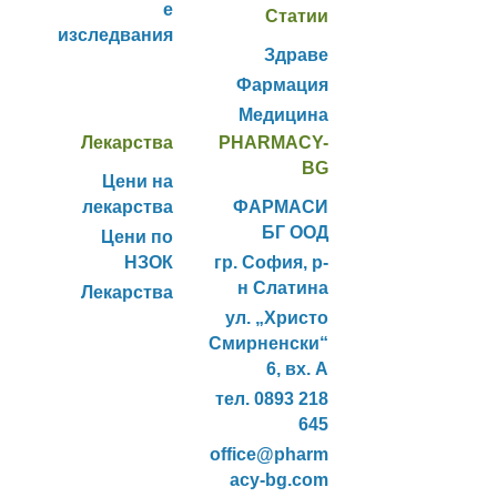
е
Статии
изследвания
Здраве
Фармация
Медицина
Лекарства
PHARMACY-
BG
Цени на
лекарства
ФАРМАСИ
БГ ООД
Цени по
НЗОК
гр. София, р-
н Слатина
Лекарства
ул. „Христо
Смирненски“
6, вх. А
тел. 0893 218
645
office@pharm
acy-bg.com