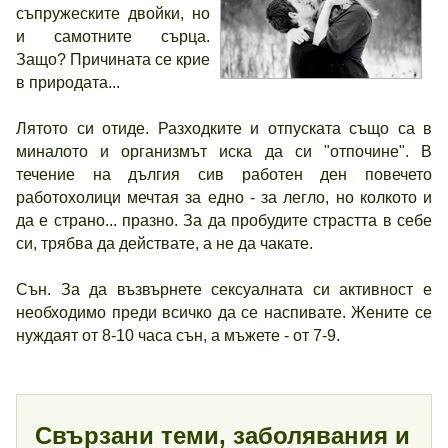
съпружеските двойки, но
и самотните сърца.
Защо? Причината се крие
в природата...
Лятото си отиде. Разходките и отпуската също са в
миналото и организмът иска да си "отпочине". В
течение на дългия сив работен ден повечето
работохолици мечтая за едно - за легло, но колкото и
да е страно... празно. За да пробудите страстта в себе
си, трябва да действате, а не да чакате.
Сън. За да възвърнете сексуалната си активност е
необходимо преди всичко да се наспивате. Жените се
нуждаят от 8-10 часа сън, а мъжете - от 7-9.
Свързани теми, заболявания и