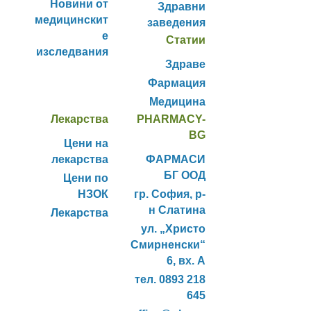
Новини от
Здравни
медицинскит
заведения
е
Статии
изследвания
Здраве
Фармация
Медицина
Лекарства
PHARMACY-
BG
Цени на
лекарства
ФАРМАСИ
БГ ООД
Цени по
НЗОК
гр. София, р-
н Слатина
Лекарства
ул. „Христо
Смирненски“
6, вх. А
тел. 0893 218
645