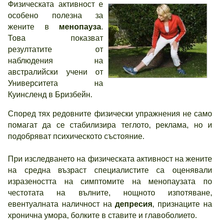
Физическата активност е
особено полезна за
жените в
менопауза
.
Това показват
резултатите от
наблюдения на
австралийски учени от
Университета на
Куинсленд в Бризбейн.
Според тях редовните физически упражнения не само
помагат да се стабилизира теглото, реклама, но и
подобряват психическото състояние.
При изследването на физическата активност на жените
на средна възраст специалистите са оценявали
изразеността на симптомите на менопаузата по
честотата на вълните, нощното изпотяване,
евентуалната наличност на
депресия
, признаците на
хронична умора, болките в ставите и главоболието.