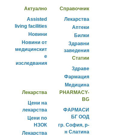
Актуално
Справочник
Assisted
Лекарства
living facilities
Аптеки
Новини
Билки
Новини от
Здравни
медицинскит
заведения
е
Статии
изследвания
Здраве
Фармация
Медицина
Лекарства
PHARMACY-
BG
Цени на
лекарства
ФАРМАСИ
БГ ООД
Цени по
НЗОК
гр. София, р-
н Слатина
Лекарства