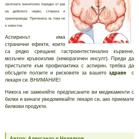
засегнати значително порядко от рак
на дебелото черво, стомаха и
хранопровода. Причината за това не
е известна.
Аспиринът има
странични ефекти, които
са рядко срещани: гастроинтестинално кървене,
мозъчен кръвоизлив (хеморагичен инсулт). Преди да
пристъпите към профилактика с аспирин, трябва да
обсъдите ползите и рисковете за вашето
здраве
с
лекаря си. ВНИМАНИЕ!
Никога не заменяйте предписаните ви медикаменти с
билки и винаги уведомявайте лекаря си, ако приемате
билкови продукти.
Автор: Александър Недялков