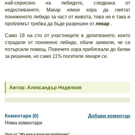
най-сериозно на либидото, следвана от
недоспиването. Макар някои хора да смятат
пониженото либидо за част от живота, това не е така и
проблемът трябва да бъде разрешен от
лекар
.
Само 18 на сто от участниците в допитването, които
страдали от понижено либидо, обаче заявили, че са
потърсили помощ. Повечето хора прибягвали до билки
за решение, но само 11% посетили лекаря си.
Автор: Александър Недялков
Коментари (0)
Добави коментар
Няма коментари
Още от "Мъжки и женски проблеми"