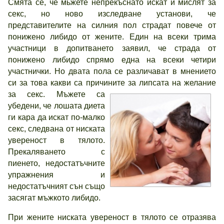
Смята се, че мьжете непрекъснато искат и мислят за
секс, но ново изследване установи, че
представителите на силния пол страдат повече от
понижено либидо от жените. Един на всеки трима
участници в допитването заявил, че страда от
понижено либидо спрямо една на всеки четири
участнички. Но двата пола се различават в мнението
си за това какви са причините за липсата на желание
за секс.
Мъжете са
убедени, че лошата диета
ги кара да искат по-малко
секс, следвана от ниската
увереност в тялото.
Прекаляването с
пиенето, недостатъчните
упражнения и
недостатъчният сън също
засягат мъжкото либидо.
При жените ниската увереност в тялото се отразява