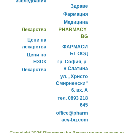
изследвания
Здраве
Фармация
Медицина
Лекарства
PHARMACY-
BG
Цени на
лекарства
ФАРМАСИ
БГ ООД
Цени по
НЗОК
гр. София, р-
н Слатина
Лекарства
ул. „Христо
Смирненски“
6, вх. А
тел. 0893 218
645
office@pharm
acy-bg.com