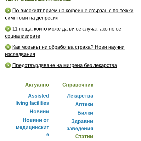
По-високият прием на кофеин е свързан с по-тежки
симптоми на депресия
11 неща, които може да ви се случат, ако не се
социализирате
Как мозъкът ни обработва страха? Нови научни
изследвания
Предотвърдяване на мигрена без лекарства
Актуално
Справочник
Assisted
Лекарства
living facilities
Аптеки
Новини
Билки
Новини от
Здравни
медицинскит
заведения
е
Статии