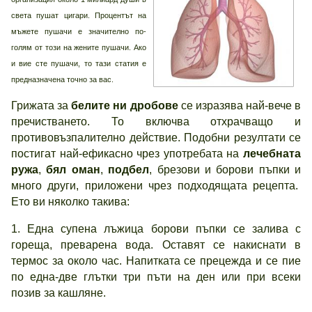
света пушат цигари. Процентът на
мъжете пушачи е значително по-
голям от този на жените пушачи. Ако
и вие сте пушачи, то тази статия е
предназначена точно за вас.
Грижата за
белите ни дробове
се изразява най-вече в
пречистването. То включва отхрачващо и
противовъзпалително действие. Подобни резултати се
постигат най-ефикасно чрез употребата на
лечебната
ружа
,
бял оман
,
подбел
, брезови и борови пъпки и
много други, приложени чрез подходящата рецепта.
Ето ви няколко такива:
1. Една супена лъжица борови пъпки се залива с
гореща, преварена вода. Оставят се накиснати в
термос за около час. Напитката се прецежда и се пие
по една-две глътки три пъти на ден или при всеки
позив за кашляне.