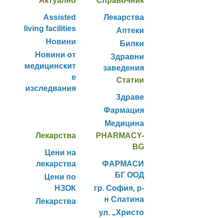
Актуално
Справочник
Assisted
Лекарства
living facilities
Аптеки
Новини
Билки
Новини от
Здравни
медицинскит
заведения
е
Статии
изследвания
Здраве
Фармация
Медицина
Лекарства
PHARMACY-
BG
Цени на
лекарства
ФАРМАСИ
БГ ООД
Цени по
НЗОК
гр. София, р-
н Слатина
Лекарства
ул. „Христо