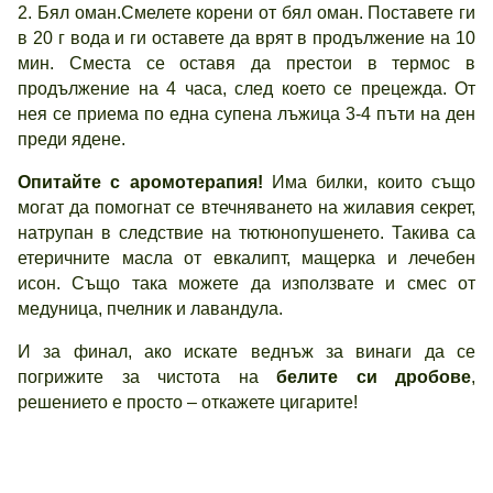
2. Бял оман.Смелете корени от бял оман. Поставете ги
в 20 г вода и ги оставете да врят в продължение на 10
мин. Сместа се оставя да престои в термос в
продължение на 4 часа, след което се прецежда. От
нея се приема по една супена лъжица 3-4 пъти на ден
преди ядене.
Опитайте с аромотерапия!
Има билки, които също
могат да помогнат се втечняването на жилавия секрет,
натрупан в следствие на тютюнопушенето. Такива са
етеричните масла от евкалипт, мащерка и лечебен
исон. Също така можете да използвате и смес от
медуница, пчелник и лавандула.
И за финал, ако искате веднъж за винаги да се
погрижите за чистота на
белите си дробове
,
решението е просто – откажете цигарите!