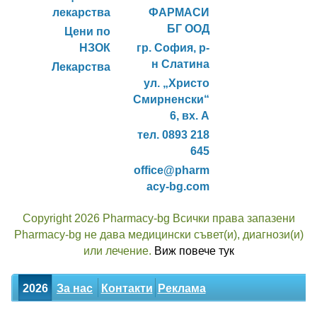
лекарства
ФАРМАСИ
БГ ООД
Цени по
НЗОК
гр. София, р-
н Слатина
Лекарства
ул. „Христо
Смирненски“
6, вх. А
тел. 0893 218
645
office@pharm
acy-bg.com
Copyright 2026 Pharmacy-bg Всички права запазени
Pharmacy-bg не дава медицински съвет(и), диагнози(и)
или лечение.
Виж повече тук
2026
За нас
Контакти
Реклама