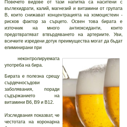
Повечето видове от тази напитка са наситени с
въглехидрати, калий, магнезий и витамини от групата
В, които снижават концентрацията на хомоцистеин -
рисков фактор за сърцето. Освен това бирата е
източник на много антиоксиданти, които
предотвратяват втвърдяването на артериите. Уви,
всичките изредени дотук преимущества могат да бъдат
елиминирани при
неконтролируемата
употреба на бира.
Бирата е полезна срещу
сърдечносъдови
заболявания, поради
съдържанието на
витамини В6, В9 и В12.
Изследвания показват, че
честотата на коронарна