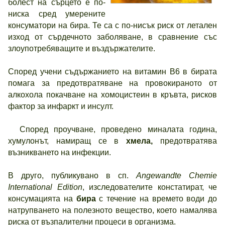
болест на сърцето е по-
ниска сред умерените
консуматори на бира. Те са с по-нисък риск от летален
изход от сърдечното заболяване, в сравнение със
злоупотребяващите и въздържателите.
Според учени съдържанието на витамин В6 в бирата
помага за предотвратяване на провокираното от
алкохола покачване на хомоцистеин в кръвта, рисков
фактор за инфаркт и инсулт.
Според проучване, проведено миналата година,
хумулонът, намиращ се в
хмела,
предотвратява
възникването на инфекции.
В друго, публикувано в сп.
Angewandte Chemie
International Edition
, изследователите констатират, че
консумацията на
бира
с течение на времето води до
натрупването на полезното вещество, което намалява
риска от възпалителни процеси в организма.