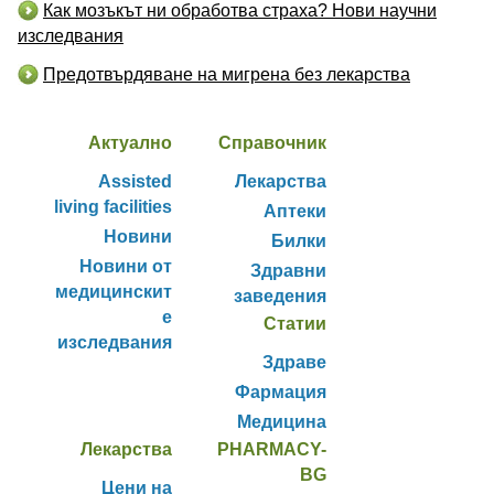
Как мозъкът ни обработва страха? Нови научни
изследвания
Предотвърдяване на мигрена без лекарства
Актуално
Справочник
Assisted
Лекарства
living facilities
Аптеки
Новини
Билки
Новини от
Здравни
медицинскит
заведения
е
Статии
изследвания
Здраве
Фармация
Медицина
Лекарства
PHARMACY-
BG
Цени на