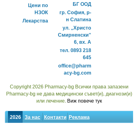
БГ ООД
Цени по
НЗОК
гр. София, р-
н Слатина
Лекарства
ул. „Христо
Смирненски“
6, вх. А
тел. 0893 218
645
office@pharm
acy-bg.com
Copyright 2026 Pharmacy-bg Всички права запазени
Pharmacy-bg не дава медицински съвет(и), диагнози(и)
или лечение.
Виж повече тук
2026
За нас
Контакти
Реклама
Новини
Статии
Билки