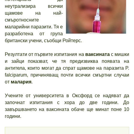
неутрализира всички
щамове на най-
смъротносните
маларийни паразити. Тя е
разработена от група
британски учени, съобщи Ройтерс.
Резултати от първите изпитания на
ваксината
с мишки
и зайци показват, че тя предизвиква появата на
антитела, които могат да спрат щамове на паразита P.
falciparum, причиняващ почти всички смъртни случаи
от
малария
.
Учените от университета в Оксфорд се надяват да
започнат изпитания с хора до две години. До
завършването на ваксината обаче ще минат поне 10
години.