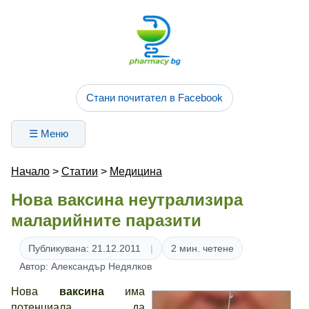
Стани почитател в Facebook
☰ Меню
Начало
>
Статии
>
Медицина
Нова ваксина неутрализира
маларийните паразити
Публикувана: 21.12.2011
2 мин. четене
Автор: Александър Недялков
Нова
ваксина
има
потенциала да