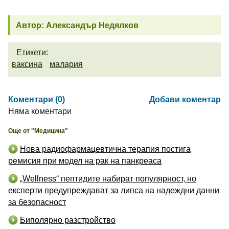
Автор: Александър Недялков
Етикети:
ваксина
малария
Коментари (0)
Добави коментар
Няма коментари
Още от "Медицина"
Нова радиофармацевтична терапия постига
ремисия при модел на рак на панкреаса
„Wellness“ пептидите набират популярност, но
експерти предупреждават за липса на надеждни данни
за безопасност
Биполярно разстройство