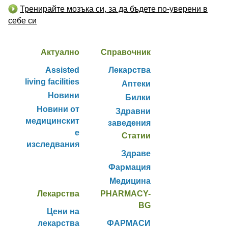
Тренирайте мозъка си, за да бъдете по-уверени в
себе си
Актуално
Справочник
Assisted
Лекарства
living facilities
Аптеки
Новини
Билки
Новини от
Здравни
медицинскит
заведения
е
Статии
изследвания
Здраве
Фармация
Медицина
Лекарства
PHARMACY-
BG
Цени на
лекарства
ФАРМАСИ