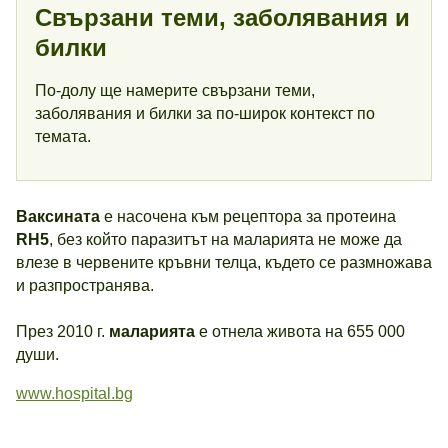
Свързани теми, заболявания и
билки
По-долу ще намерите свързани теми,
заболявания и билки за по-широк контекст по
темата.
Ваксината
е насочена към рецептора за протеина
RH5
, без който паразитът на маларията не може да
влезе в червените кръвни телца, където се размножава
и разпространява.
През 2010 г.
маларията
е отнела живота на 655 000
души.
www.hospital.bg