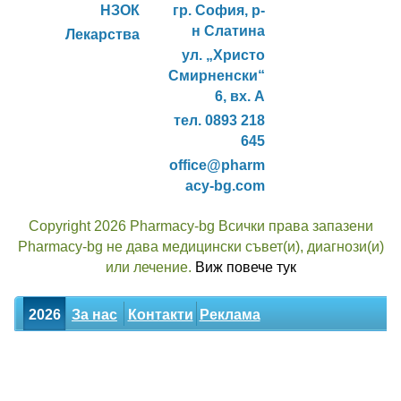
НЗОК
гр. София, р-
н Слатина
Лекарства
ул. „Христо
Смирненски“
6, вх. А
тел. 0893 218
645
office@pharm
acy-bg.com
Copyright 2026 Pharmacy-bg Всички права запазени
Pharmacy-bg не дава медицински съвет(и), диагнози(и)
или лечение.
Виж повече тук
2026
За нас
Контакти
Реклама
Новини
Статии
Билки
Декларация за поверителност