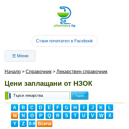
Стани почитател в Facebook
☰ Меню
Начало
>
Справочник
>
Лекарствен справочник
Цени заплащани от НЗОК
A
B
C
D
E
F
G
H
I
J
K
L
M
N
O
P
Q
R
S
T
U
V
W
X
Y
Z
0-9
Всичк