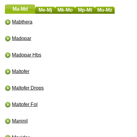
и
Ma-Md
Me-Mj
Mk-Mo
Mp-Mt
Mu-Mz
Mabthera
Madopar
Madopar Hbs
Maltofer
Maltofer Drops
Maltofer Fol
Maninil