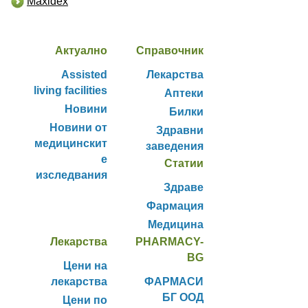
Maxidex
Актуално
Справочник
Assisted
Лекарства
living facilities
Аптеки
Новини
Билки
Новини от
Здравни
медицинскит
заведения
е
Статии
изследвания
Здраве
Фармация
Медицина
Лекарства
PHARMACY-
BG
Цени на
лекарства
ФАРМАСИ
БГ ООД
Цени по