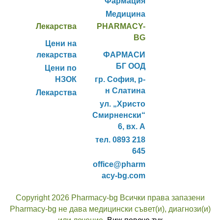
Фармация
Медицина
Лекарства
PHARMACY-
BG
Цени на
лекарства
ФАРМАСИ
БГ ООД
Цени по
НЗОК
гр. София, р-
н Слатина
Лекарства
ул. „Христо
Смирненски“
6, вх. А
тел. 0893 218
645
office@pharm
acy-bg.com
Copyright 2026 Pharmacy-bg Всички права запазени
Pharmacy-bg не дава медицински съвет(и), диагнози(и)