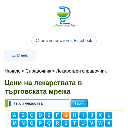
Стани почитател в Facebook
☰ Меню
Начало
>
Справочник
>
Лекарствен справочник
Цени на лекарствата в
търговската мрежа
A
B
C
D
E
F
G
H
I
J
K
L
M
N
O
P
Q
R
S
T
U
V
W
X