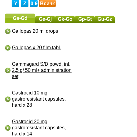
Y
Z
0-9
Всичк
и
Ga-Gd
Ge-Gj
Gk-Go
Gp-Gt
Gu-Gz
Gallopas 20 ml drops
Gallopas x 20 film.tabl.
Gammagard S/D powd. inf.
2,5 g/ 50 ml+ administration
set
Gastrocid 10 mg
gastroresistant capsules,
hard x 28
Gastrocid 20 mg
gastroresistant capsules,
hard x 14