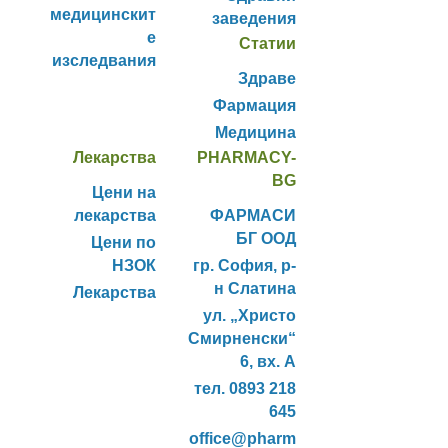
медицинскит
заведения
е
Статии
изследвания
Здраве
Фармация
Медицина
Лекарства
PHARMACY-
BG
Цени на
лекарства
ФАРМАСИ
БГ ООД
Цени по
НЗОК
гр. София, р-
н Слатина
Лекарства
ул. „Христо
Смирненски“
6, вх. А
тел. 0893 218
645
office@pharm