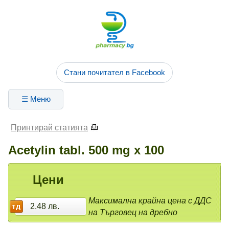
Стани почитател в Facebook
☰ Меню
Принтирай статията
Acetylin tabl. 500 mg x 100
Цени
Максимална крайна цена с ДДС
2.48 лв.
на Търговец на дребно