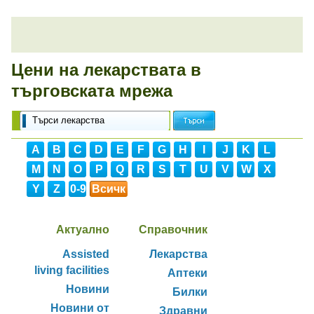
Цени на лекарствата в
търговската мрежа
A
B
C
D
E
F
G
H
I
J
K
L
M
N
O
P
Q
R
S
T
U
V
W
X
Y
Z
0-9
Всичк
и
Актуално
Справочник
Assisted
Лекарства
living facilities
Аптеки
Новини
Билки
Новини от
Здравни