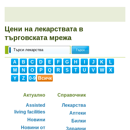
Цени на лекарствата в
търговската мрежа
A
B
C
D
E
F
G
H
I
J
K
L
M
N
O
P
Q
R
S
T
U
V
W
X
Y
Z
0-9
Всичк
и
Актуално
Справочник
Assisted
Лекарства
living facilities
Аптеки
Новини
Билки
Новини от
Здравни