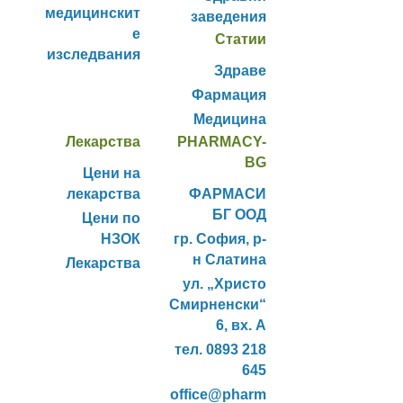
медицинскит
заведения
е
Статии
изследвания
Здраве
Фармация
Медицина
Лекарства
PHARMACY-
BG
Цени на
лекарства
ФАРМАСИ
БГ ООД
Цени по
НЗОК
гр. София, р-
н Слатина
Лекарства
ул. „Христо
Смирненски“
6, вх. А
тел. 0893 218
645
office@pharm