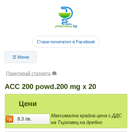
Стани почитател в Facebook
☰ Меню
Принтирай статията
ACC 200 powd.200 mg x 20
Цени
Максимална крайна цена с ДДС
8.3 лв.
на Търговец на дребно