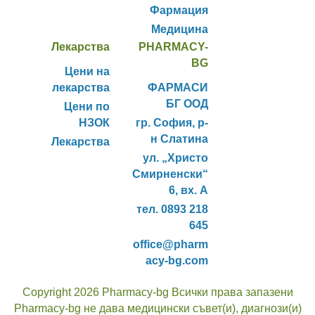
Фармация
Медицина
Лекарства
PHARMACY-
BG
Цени на
лекарства
ФАРМАСИ
БГ ООД
Цени по
НЗОК
гр. София, р-
н Слатина
Лекарства
ул. „Христо
Смирненски“
6, вх. А
тел. 0893 218
645
office@pharm
acy-bg.com
Copyright 2026 Pharmacy-bg Всички права запазени
Pharmacy-bg не дава медицински съвет(и), диагнози(и)