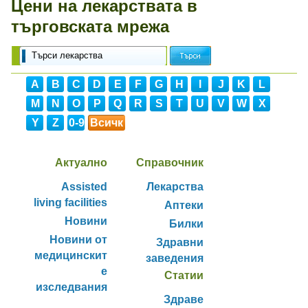
Цени на лекарствата в
търговската мрежа
A
B
C
D
E
F
G
H
I
J
K
L
M
N
O
P
Q
R
S
T
U
V
W
X
Y
Z
0-9
Всичк
и
Актуално
Справочник
Assisted
Лекарства
living facilities
Аптеки
Новини
Билки
Новини от
Здравни
медицинскит
заведения
е
Статии
изследвания
Здраве