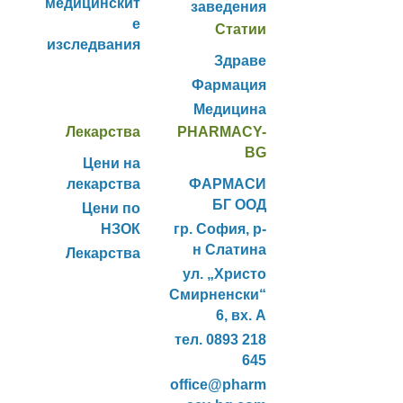
медицинскит
заведения
е
Статии
изследвания
Здраве
Фармация
Медицина
Лекарства
PHARMACY-
BG
Цени на
лекарства
ФАРМАСИ
БГ ООД
Цени по
НЗОК
гр. София, р-
н Слатина
Лекарства
ул. „Христо
Смирненски“
6, вх. А
тел. 0893 218
645
office@pharm