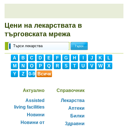
Цени на лекарствата в
търговската мрежа
A
B
C
D
E
F
G
H
I
J
K
L
M
N
O
P
Q
R
S
T
U
V
W
X
Y
Z
0-9
Всичк
и
Актуално
Справочник
Assisted
Лекарства
living facilities
Аптеки
Новини
Билки
Новини от
Здравни