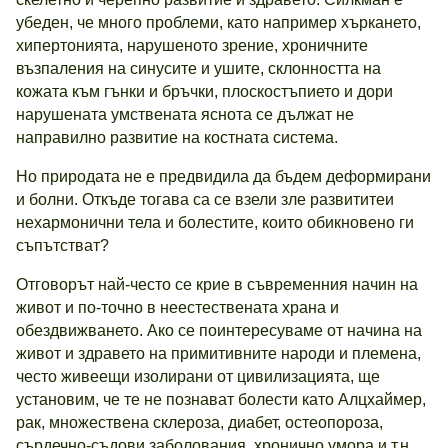
убеден, че много проблеми, като например хъркането,
хипертонията, нарушеното зрение, хроничните
възпаления на синусите и ушите, склонността на
кожата към гънки и бръчки, плоскостъпието и дори
нарушената умствената яснота се дължат не
направилно развитие на костната система.
Но природата не е предвидила да бъдем деформирани
и болни. Откъде тогава са се взели зле развититеи
нехармонични тела и болестите, които обикновено ги
съпътстват?
Отговорът най-често се крие в съвременния начин на
живот и по-точно в неестествената храна и
обездвижването. Ако се поинтересуваме от начина на
живот и здравето на примитивните народи и племена,
често живеещи изолирани от цивилизацията, ще
установим, че те не познават болести като Алцхаймер,
рак, множествена склероза, диабет, остеопороза,
сърдечно-съдови заболования, хронично умора и т.н..