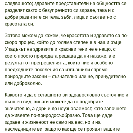
следващото) здравите представители на общността се
разделят както с безупречното си здраве, така и с
добре развитите си тела, зъби, лица и съответно с
красотата си.
Затова можем да кажем, че красотата и здравето са по-
скоро процес, който до голяма степен е в наши ръце.
Упадъкът на здравите и красиви гени не е нещо, с
което просто природата решава да ни накаже, а е
резултат от прегрешенията, които ние и особено
предходните поколения са извършили спрямо
природните закони – съзнателно или не, принудително
или доброволно.
Каквото и да е сегашното ви здравословно състояние и
външен вид, винаги можете да го подобрите
значително, а дори и до неузнаваемост, като започнете
да живеете по-природосъобразно. Това ще даде
здраве и жизненост не само на вас, но и на
наследниците ви, защото как ще се проявят вашите