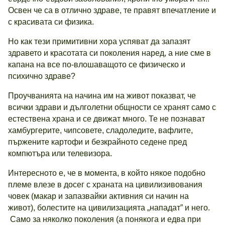
Освен че са в отлично здраве, те правят впечатление и
с красивата си физика.
Но как тези примитивни хора успяват да запазят
здравето и красотата си поколения наред, а ние сме в
капана на все по-влошаващото се физическо и
психично здраве?
Проучванията на начина им на живот показват, че
всички здрави и дълголетни общности се хранят само с
естествена храна и се движат много. Те не познават
хамбургерите, чипсовете, сладоледите, вафлите,
пържените картофи и безкрайното седене пред
компютъра или телевизора.
Интересното е, че в момента, в който някое подобно
племе влезе в досег с храната на цивилизивования
човек (макар и запазвайки активния си начин на
живот), болестите на цивилизацията „нападат” и него.
Само за няколко поколения (а понякога и едва при