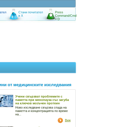
ател
Стани почитател
Press
в X
Command/Cmd
+ D
ини от медицинските изследвания
Учени свързват проблемите с
паметта при менопауза със загуба
на ключов мозъчен протеин
Ново изследване свързва спада на
паметта и концентрацията по време
на...
Виж