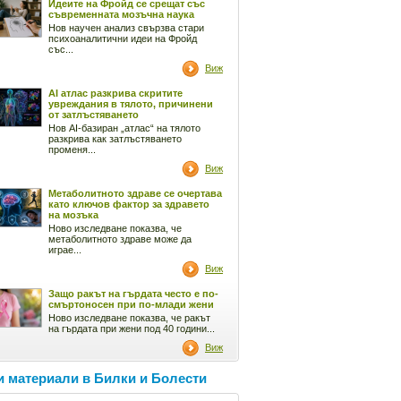
Идеите на Фройд се срещат със
съвременната мозъчна наука
Нов научен анализ свързва стари
психоаналитични идеи на Фройд
със...
Виж
AI атлас разкрива скритите
увреждания в тялото, причинени
от затлъстяването
Нов AI-базиран „атлас“ на тялото
разкрива как затлъстяването
променя...
Виж
Метаболитното здраве се очертава
като ключов фактор за здравето
на мозъка
Ново изследване показва, че
метаболитното здраве може да
играе...
Виж
Защо ракът на гърдата често е по-
смъртоносен при по-млади жени
Ново изследване показва, че ракът
на гърдата при жени под 40 години...
Виж
 материали в Билки и Болести