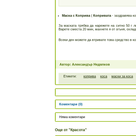
Маска с Коприва
(
Копривата
- заздравява к
За маската трябва да нарежете на ситно 50 г ли
Варете сместа 20 мин, махнете я от огъня, охлад
Всеки ден можете да втривате това средство в ко
Автор: Александър Недялков
Етикети:
коприва
коса
маски за коса
Коментари (0)
Няма коментари
Още от "Красота"