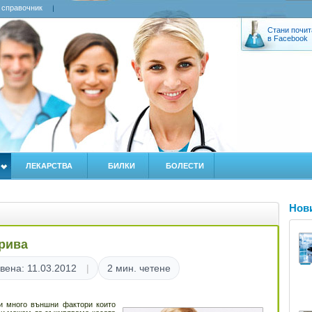
 справочник
Стани почит
в Facebook
ЛЕКАРСТВА
БИЛКИ
БОЛЕСТИ
Нов
прива
вена: 11.03.2012
2 мин. четене
и много външни фактори които