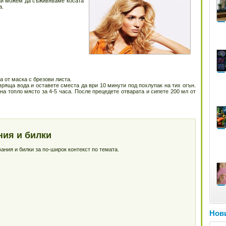
чаи можем да съживяваме косата
а.
а от маска с брезови листа.
 вряща вода и оставете сместа да ври 10 минути под похлупак на тих огън.
на топло място за 4-5 часа. После прецедете отварата и сипете 200 мл от
ния и билки
ния и билки за по-широк контекст по темата.
Нови