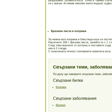
разрушават хубавата коса. Точно в такива слу
си с маски. Аз имам няколко които вършат чудес
Брезови листа и коприва
За нежна като коприна и блестяща коса се постиг
Наситнете 200 г брезови листа, залейте ги с 1 л
След това махнете от котлона и поставете съда 
нея в 2 л вода.
С получената течност изплакнете измитата коса.
Свързани теми, заболява
По-долу ще намерите свързани теми, заболява
Свързани билки
Коприва
Свързани заболявания
Вагинит