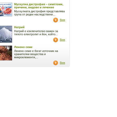
Мускулна дистрофия – симптоми,
причини, видове и лечение
Мускулната дистрофия представлява
група от редки наследствени...
Виж
Натрий
Натрий е изключително важен за
тялото електролит и йон, който...
Виж
Ленено семе
Ленено семе е богат източник на
хранителни вещества и
микроелементи,...
Виж