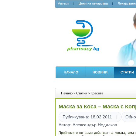
Аптеки
Цени на лекарства
Лекарствен
НАЧАЛО
НОВИНИ
СТАТИИ
Начало
>
Статии
>
Красота
Маска за Коса – Маска с Ко
Публикувана: 18.02.2011
Обно
Автор: Александър Недялков
Проблемите не само действат на косата, има 