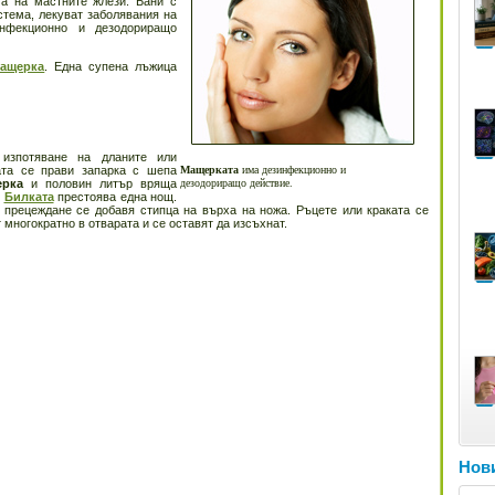
тта на мастните жлези. Бани с
стема, лекуват заболявания на
фекционно и дезодориращо
ащерка
. Ед­на супена лъ­жица
изпотяване на дланите или
ата се прави запарка с шепа
Мащерката
има дезинфекционно и
ерка
и половин ли­тър вряща
дезодориращо действие.
.
Билката
прес­тоява една нощ.
 прецеждане се добавя стипца на вър­ха на ножа. Ръцете или краката се
 многократно в от­варата и се оставят да изсъх­нат.
Нови