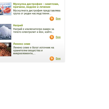
Мускулна дистрофия – симптоми,
причини, видове и лечение
Мускулната дистрофия представлява
група от редки наследствени...
Виж
Натрий
Натрий е изключително важен за
тялото електролит и йон, който...
Виж
Ленено семе
Ленено семе е богат източник на
хранителни вещества и
микроелементи,...
Виж