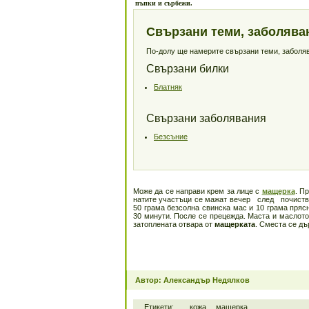
пъпки и сърбежи.
Свързани теми, заболява
По-долу ще намерите свързани теми, заболява
Свързани билки
Блатняк
Свързани заболявания
Безсъние
Може да се направи крем за лице с
мащерка
. П
натите участъци се мажат ве­чер след по­чиства
50 грама безсолна свинска мас и 10 грама пряс
30 ми­нути. После се прецежда. Маста и маслото
затоплената отва­ра от
мащерката
. Сместа се дъ
Автор: Александър Недялков
Етикети:
кожа
мащерка