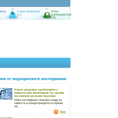
ател
Стани почитател
Press
в X
Command/Cmd
+ D
ини от медицинските изследвания
Учени свързват проблемите с
паметта при менопауза със загуба
на ключов мозъчен протеин
Ново изследване свързва спада на
паметта и концентрацията по време
на...
Виж