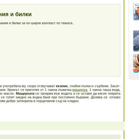
ния и билки
ния и билки за по-широк контекст по темата.
ри употреба­та му скоро отзвучават
екземи
, гнойни пъпки и сърбежи. Засег­
не. Кре­мът се приготвя от 1 чае­на лъжичка
ма­щерка
, 1 чаена чаша вода,
но масло.
Мащерката
се запарва във водата и се ос­тавя да кисне покрита
 се топят заедно на водна баня при постоянно бъркане. Долива се отново
ржи добре затворена в пор­целанов съд на хладно.