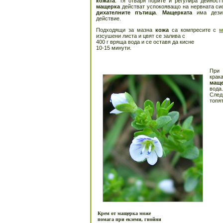
кожата
. Тя отваря порите и регулира дей­нос
мащерка
действат успо­кояващо на нервната си
диха­телните пъти­ща
.
Мащерката
има дезин
действие.
Подходящи за мазна
кожа
са компресите с
м
изсушени листа и цвят се залива с
400 г вряща вода и се оставя да кисне
10-15 минути.
При 
крак
мащ
вода
След
топят
Крем от мащерка може
помага при екземи, гнойни