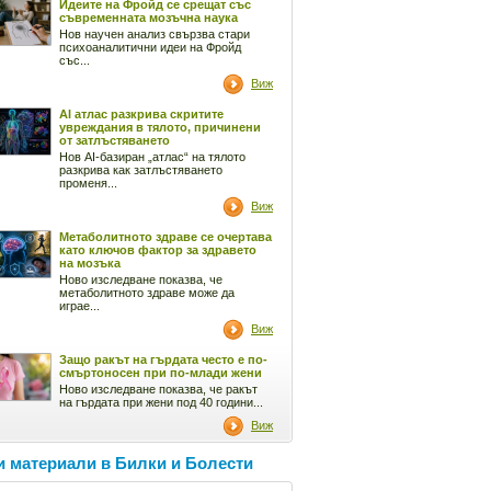
Идеите на Фройд се срещат със
съвременната мозъчна наука
Нов научен анализ свързва стари
психоаналитични идеи на Фройд
със...
Виж
AI атлас разкрива скритите
увреждания в тялото, причинени
от затлъстяването
Нов AI-базиран „атлас“ на тялото
разкрива как затлъстяването
променя...
Виж
Метаболитното здраве се очертава
като ключов фактор за здравето
на мозъка
Ново изследване показва, че
метаболитното здраве може да
играе...
Виж
Защо ракът на гърдата често е по-
смъртоносен при по-млади жени
Ново изследване показва, че ракът
на гърдата при жени под 40 години...
Виж
 материали в Билки и Болести