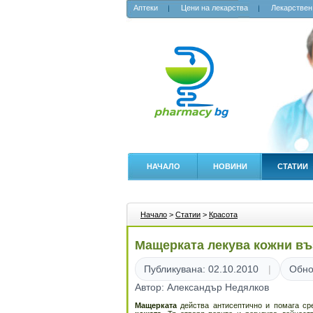
Аптеки
Цени на лекарства
Лекарствен
НАЧАЛО
НОВИНИ
СТАТИИ
Начало
>
Статии
>
Красота
Мащерката лекува кожни въ
Публикувана: 02.10.2010
Обно
Автор: Александър Недялков
Мащерката
действа антисептично и помага с