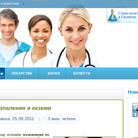
 справочник
Стани почит
в Facebook
ЛЕКАРСТВА
БИЛКИ
БОЛЕСТИ
Нов
зпаления и екземи
вена: 25.09.2011
3 мин. четене
рещу всякакви
възпаления по