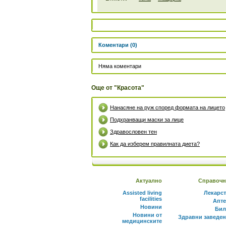
Коментари (0)
Няма коментари
Още от "Красота"
Нанасяне на руж според формата на лицето
Подхранващи маски за лице
Здравословен тен
Как да изберем правилната диета?
Актуално
Справочн
Assisted living
Лекарс
facilities
Апте
Новини
Бил
Новини от
Здравни заведе
медицинските