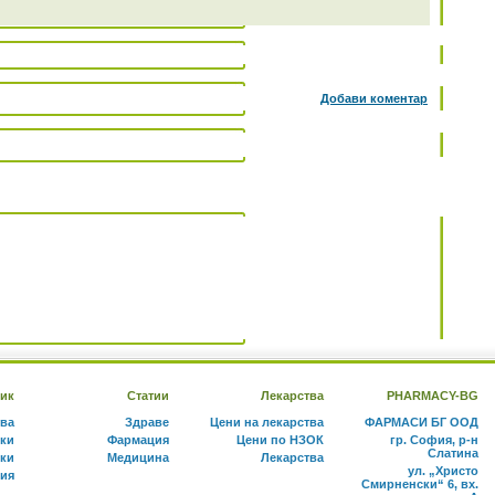
Добави коментар
ик
Статии
Лекарства
PHARMACY-BG
тва
Здраве
Цени на лекарства
ФАРМАСИ БГ ООД
ки
Фармация
Цени по НЗОК
гр. София, р-н
Слатина
ки
Медицина
Лекарства
ул. „Христо
ния
Смирненски“ 6, вх.