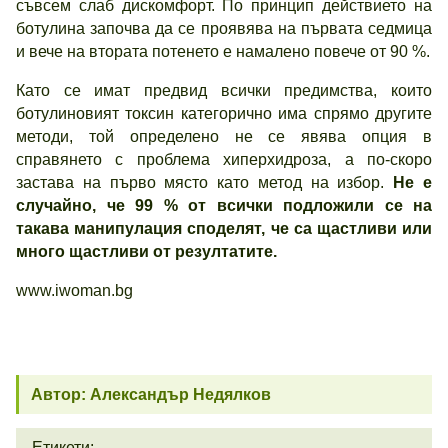
съвсем слаб дискомфорт. По принцип действието на
ботулина започва да се проявява на първата седмица
и вече на втората потенето е намалено повече от 90 %.
Като се имат предвид всички предимства, които
ботулиновият токсин категорично има спрямо другите
методи, той определено не се явява опция в
справянето с проблема хиперхидроза, а по-скоро
застава на първо място като метод на избор.
Не е
случайно, че 99 % от всички подложили се на
такава манипулация споделят, че са щастливи или
много щастливи от резултатите.
www.iwoman.bg
Автор: Александър Недялков
Етикети: