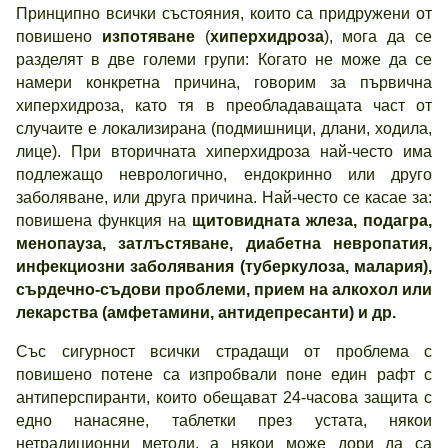
Принципно всички състояния, които са придружени от
повишено
изпотяване
(
хиперхидроза
), мога да се
разделят в две големи групи: Когато не може да се
намери конкретна причина, говорим за първична
хиперхидроза, като тя в преобладаващата част от
случаите е локализирана (подмишници, длани, ходила,
лице). При вторичната хиперхидроза най-често има
подлежащо неврологично, ендокринно или друго
заболяване, или друга причина. Най-често се касае за:
повишена функция на
щитовидната жлеза, подагра,
менопауза, затлъстяване, диабетна невропатия,
инфекциозни заболявания (туберкулоза, малария),
сърдечно-съдови проблеми, прием на алкохол или
лекарства (амфетамини, антидепресанти) и др.
Със сигурност всички страдащи от проблема с
повишено потене са изпробвали поне един рафт с
антиперспиранти, които обещават 24-часова защита с
едно нанасяне, таблетки през устата, някои
нетрадиционни методи, а някои може дори да са