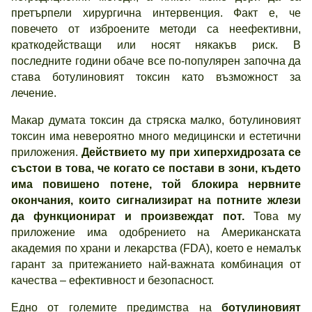
претърпели хирургична интервенция. Факт е, че
повечето от изброените методи са неефективни,
краткодействащи или носят някакъв риск. В
последните години обаче все по-популярен започна да
става ботулиновият токсин като възможност за
лечение.
Макар думата токсин да стряска малко, ботулиновият
токсин има невероятно много медицински и естетични
приложения.
Действието му при хиперхидрозата се
състои в това, че когато се постави в зони, където
има повишено потене, той блокира нервните
окончания, които сигнализират на потните жлези
да функционират и произвеждат пот.
Това му
приложение има одобрението на Американската
акaдемия по храни и лекарства (FDA), което е немалък
гарант за притежанието най-важната комбинация от
качества – ефективност и безопасност.
Едно от големите предимства на
ботулиновият