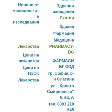
Новини от
Здравни
медицинскит
заведения
е
Статии
изследвания
Здраве
Фармация
Медицина
Лекарства
PHARMACY-
BG
Цени на
лекарства
ФАРМАСИ
БГ ООД
Цени по
НЗОК
гр. София, р-
н Слатина
Лекарства
ул. „Христо
Смирненски“
6, вх. А
тел. 0893 218
645