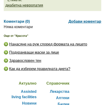
диабетна невропатия
Коментари (0)
Добави коментар
Няма коментари
Още от "Красота"
Нанасяне на руж според формата на лицето
Подхранващи маски за лице
Здравословен тен
Как да изберем правилната диета?
Актуално
Справочник
Assisted
Лекарства
living facilities
Аптеки
Новини
Билки