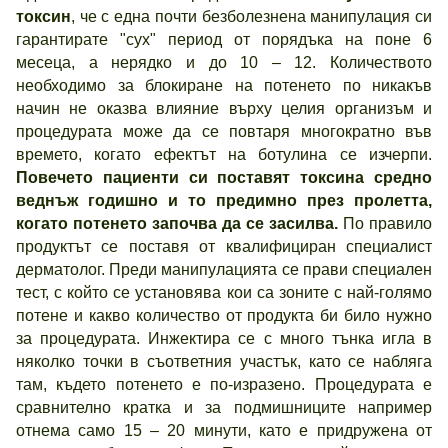
токсин
, че с една почти безболезнена манипулация си
гарантирате "сух" период от порядъка на поне 6
месеца, а нерядко и до 10 – 12. Количеството
необходимо за блокиране на потенето по никакъв
начин не оказва влияние върху целия организъм и
процедурата може да се повтаря многократно във
времето, когато ефектът на ботулина се изчерпи.
Повечето пациенти си поставят токсина средно
веднъж годишно и то предимно през пролетта,
когато потенето започва да се засилва.
По правило
продуктът се поставя от квалифициран специалист
дерматолог. Преди манипулацията се прави специален
тест, с който се установява кои са зоните с най-голямо
потене и какво количество от продукта би било нужно
за процедурата. Инжектира се с много тънка игла в
няколко точки в съответния участък, като се набляга
там, където потенето е по-изразено. Процедурата е
сравнително кратка и за подмишниците например
отнема само 15 – 20 минути, като е придружена от