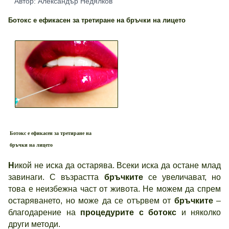
Автор: Александър Недялков
Ботокс е ефикасен за третиране на бръчки на лицето
Ботокс е ефикасен за третиране на
бръчки на лицето
Н
икой не иска да остарява. Всеки иска да остане млад
завинаги. С възрастта
бръчките
се увеличават, но
това е неизбежна част от живота. Не можем да спрем
остаряването, но може да се отървем от
бръчките
–
благодарение на
процедурите с ботокс
и няколко
други методи.