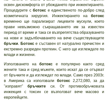
освен дискомфорта от убождането при инжектирането.
Процедурите с
ботокс
е единственото по-добро след
козметичната хирургия. Инжектирането на
ботокс
временно ще парализират лицевите мускули, което
прави невъзможно съкращаването им за известен
период от време и така се възпрепятства образуването
на нови и задълбочаването на вече съществуващите
бръчки
.
Ботокс
е съставен от натурално пречистен и
екстремно разреден протеин. С него ще изглеждате по
млади и жизнени.
Използването на
ботокс
е популярно както сред
жените така и сред мъжете, които искат да се отърват
от бръчките и да изглеждат по млади. Само през 2003г.
в Америка са използвали
ботокс
2,272,080, за да
"изправят"
бръчките
си. От противобръчковата
инжекция с токсин се възползват вече масово и
европейците.