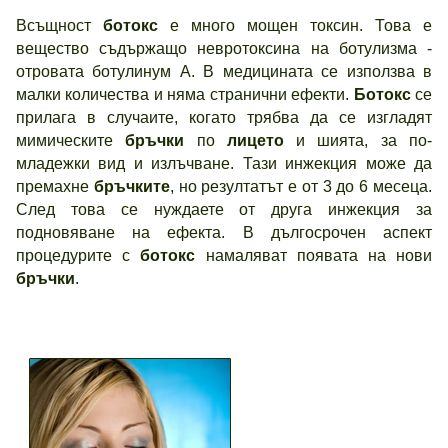
Всъщност
ботокс
е много мощен токсин. Това е
вещество съдържащо невротоксина на ботулизма -
отровата ботулинум А. В медицината се използва в
малки количества и няма странични ефекти.
Ботокс
се
прилага в случаите, когато трябва да се изгладят
мимическите
бръчки
по
лицето
и шията, за по-
младежки вид и излъчване. Тази инжекция може да
премахне
бръчките
, но резултатът е от 3 до 6 месеца.
След това се нуждаете от друга инжекция за
подновяване на ефекта. В дългосрочен аспект
процедурите с
ботокс
намаляват появата на нови
бръчки
.