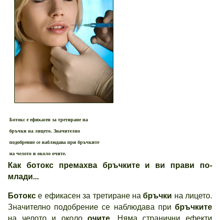
Ботокс
е ефикасен за третиране на
бръчки
на лицето. Значително
подобрение се наблюдава при
бръчките
на челото и около очите.
Как ботокс премахва бръчките и ви прави по-
млади...
Ботокс
е ефикасен за третиране на
бръчки
на лицето.
Значително подобрение се наблюдава при
бръчките
на челото и около
очите
. Няма странични ефекти