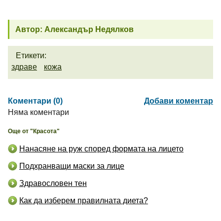
Автор: Александър Недялков
Етикети:
здраве
кожа
Коментари (0)
Добави коментар
Няма коментари
Още от "Красота"
Нанасяне на руж според формата на лицето
Подхранващи маски за лице
Здравословен тен
Как да изберем правилната диета?