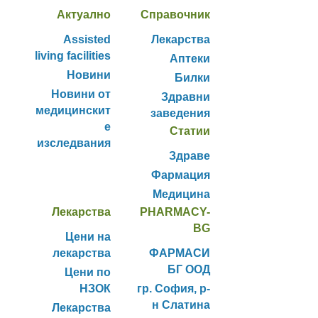
Актуално
Справочник
Assisted
Лекарства
living facilities
Аптеки
Новини
Билки
Новини от
Здравни
медицинскит
заведения
е
Статии
изследвания
Здраве
Фармация
Медицина
Лекарства
PHARMACY-
BG
Цени на
лекарства
ФАРМАСИ
БГ ООД
Цени по
НЗОК
гр. София, р-
н Слатина
Лекарства