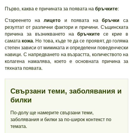
Първо, каква е причината за появата на
бръчките
:
Стареенето на
лицето
и появата на
бръчки
са
резултат от различни фактори и причини. Същинската
причина за възникването на
бръчките
се крие в
самата
кожа
. Но това, къде те да се проявят, до голяма
степен зависи от мимиката и определени поведенчески
навици. С напредването на възрастта, количеството на
колагена намалява, което е основната причина за
тяхната появата.
Свързани теми, заболявания и
билки
По-долу ще намерите свързани теми,
заболявания и билки за по-широк контекст по
темата.