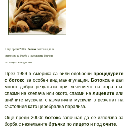
Още преди 2000г.
ботокс
започнал да се
използва за борба с нежеланите бръчки
по лицето и под очите.
През 1989 в Америка са били одобрени
процедурите
с ботокс
за особен вид манипулации.
Ботокса
е дал
много добри резултати при лечението на хора със
спазми на клепача или окото, спазми на
лицевите
или
шийните мускули, спазматични мускули в резултат на
състояния като церебрална парализа.
Още преди 2000г.
ботокс
започнал да се използва за
борба с нежеланите
бръчки
по
лицето
и под
очите
.