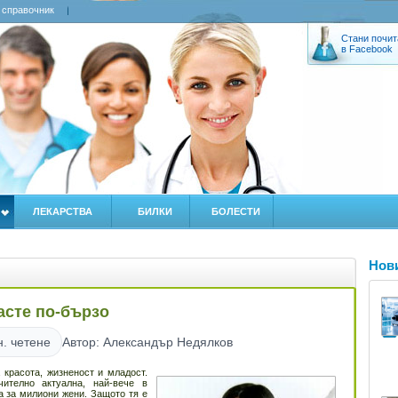
 справочник
Стани почит
в Facebook
ЛЕКАРСТВА
БИЛКИ
БОЛЕСТИ
Нов
расте по-бързо
н. четене
Автор: Александър Недялков
 красота, жизненост и младост.
ително актуална, най-вече в
 за милиони жени. Защото тя е