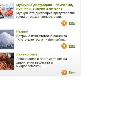
Мускулна дистрофия – симптоми,
причини, видове и лечение
Мускулната дистрофия представлява
група от редки наследствени...
Виж
Натрий
Натрий е изключително важен за
тялото електролит и йон, който...
Виж
Ленено семе
Ленено семе е богат източник на
хранителни вещества и
микроелементи,...
Виж