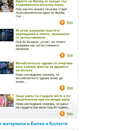
Идеите на Фройд се срещат със
съвременната мозъчна наука
Нов научен анализ свързва стари
психоаналитични идеи на Фройд
със...
Виж
AI атлас разкрива скритите
увреждания в тялото, причинени
от затлъстяването
Нов AI-базиран „атлас“ на тялото
разкрива как затлъстяването
променя...
Виж
Метаболитното здраве се очертава
като ключов фактор за здравето
на мозъка
Ново изследване показва, че
метаболитното здраве може да
играе...
Виж
Защо ракът на гърдата често е по-
смъртоносен при по-млади жени
Ново изследване показва, че ракът
на гърдата при жени под 40 години...
Виж
 материали в Билки и Болести