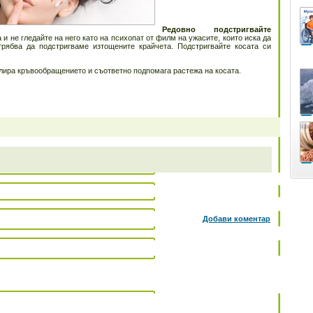
Редовно подстригвайте
и не гледайте на него като на психопат от филм на ужасите, които иска да
трябва да подстригваме изтощените крайчета. Подстригвайте косата си
лира кръвообращението и съответно подпомага растежа на косата.
Добави коментар