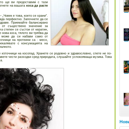
ято ще ви предоставим с тази
огнете на вашата
коса да расте
– „Човек е това, което се храни”.
ежда перфектно. Започнете да се
здраве. Приемайте балансирано
е от съществено значение за
а степен се състои от кератин,
 нова коса, тялото ви трябва да
о може да си набави само от
точници на протеини са : месо,
рекалявате с консумацията на
малното.
е източници на косопад. Хранете се родовно и здравословно, спете не по-
авете чести разходки сред природата, слушайте успокояваща музика. Това
а.
Нови