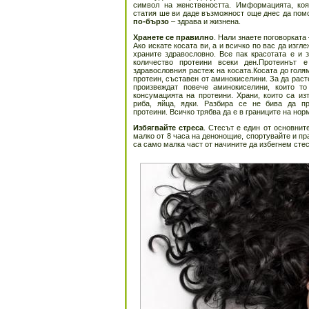
символ на женствеността. Имформацията, ко
статия ше ви даде възможност още днес да пом
по-бързо
– здрава и жизнена.
Хранете се правилно
. Нали знаете поговорката 
Ако искате косата ви, а и всичко по вас да изгл
храните здравословно. Все пак красотата е и 
количество протеини всеки ден.Протеинът 
здравословния растеж на косата.Косата до голям
протеин, съставен от аминокиселини. За да расте
произвеждат повече аминокиселини, които т
консумацията на протеини. Храни, които са из
риба, яйца, ядки. Разбира се не бива да п
протеини. Всичко трябва да е в границите на нор
Избягвайте стреса
. Стесът е един от основнит
малко от 8 часа на денонощие, спортувайте и пр
са само малка част от начините да избегнем стес