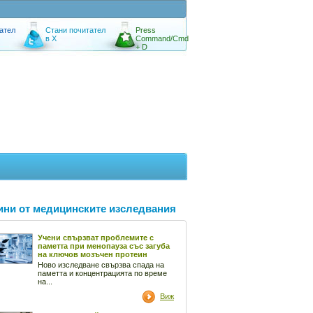
ател
Стани почитател
Press
в X
Command/Cmd
+ D
ини от медицинските изследвания
Учени свързват проблемите с
паметта при менопауза със загуба
на ключов мозъчен протеин
Ново изследване свързва спада на
паметта и концентрацията по време
на...
Виж