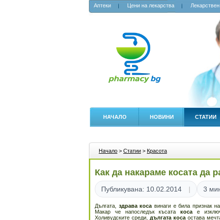
Аптеки
Цени на лекарства
Лекарствен
НАЧАЛО
НОВИНИ
СТАТИИ
Начало
>
Статии
>
Красота
Как да накараме косата да 
Публикувана: 10.02.2014
3 ми
Дългата,
здрава коса
винаги е била признак на
Макар че напоследък късата
коса
е изключ
Холивудските среди,
дългата коса
остава мечта