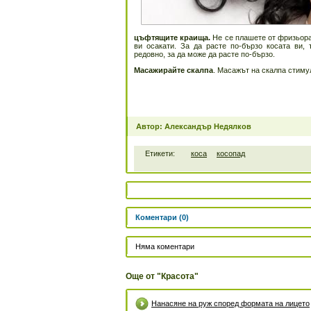
цъфтящите краища.
Не се плашете от фризьора 
ви осакати. За да расте по-бързо косата ви, 
редовно, за да може да расте по-бързо.
Масажирайте скалпа
. Масажът на скалпа стиму
Автор: Александър Недялков
Етикети:
коса
косопад
Коментари (0)
Няма коментари
Още от "Красота"
Нанасяне на руж според формата на лицето