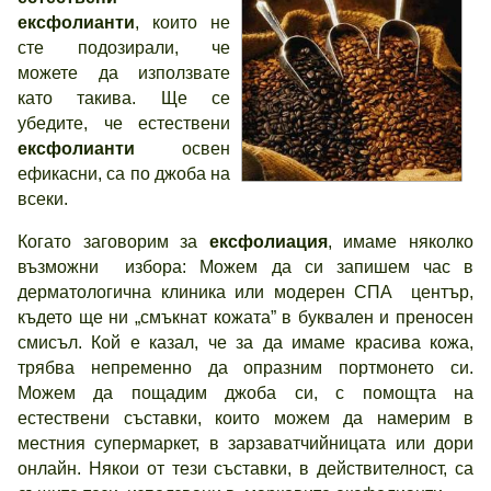
ексфолианти
, които не
сте подозирали, че
можете да използвате
като такива. Ще се
убедите, че естествени
ексфолианти
освен
ефикасни, са по джоба на
всеки.
Когато заговорим за
ексфолиация
, имаме няколко
възможни избора: Можем да си запишем час в
дерматологична клиника или модерен СПА център,
където ще ни „смъкнат кожата” в буквален и преносен
смисъл. Кой е казал, че за да имаме красива кожа,
трябва непременно да опразним портмонето си.
Можем да пощадим джоба си, с помощта на
естествени съставки, които можем да намерим в
местния супермаркет, в зарзаватчийницата или дори
онлайн. Някои от тези съставки, в действителност, са