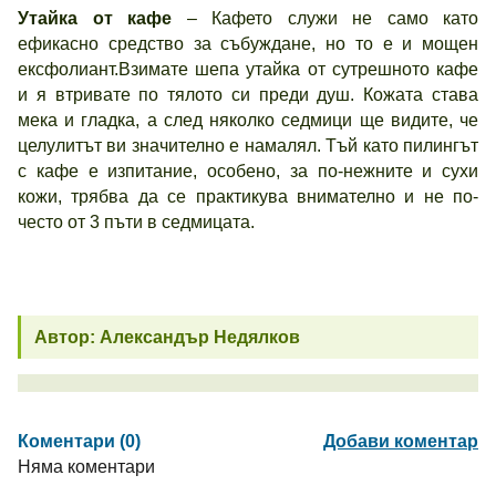
Утайка от кафе
– Кафето служи не само като
ефикасно средство за събуждане, но то е и мощен
ексфолиант.Взимате шепа утайка от сутрешното кафе
и я втривате по тялото си преди душ. Кожата става
мека и гладка, а след няколко седмици ще видите, че
целулитът ви значително е намалял. Тъй като пилингът
с кафе е изпитание, особено, за по-нежните и сухи
кожи, трябва да се практикува внимателно и не по-
често от 3 пъти в седмицата.
Автор: Александър Недялков
Коментари (0)
Добави коментар
Няма коментари