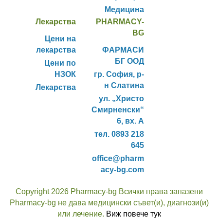
Медицина
Лекарства
PHARMACY-
BG
Цени на
лекарства
ФАРМАСИ
БГ ООД
Цени по
НЗОК
гр. София, р-
н Слатина
Лекарства
ул. „Христо
Смирненски“
6, вх. А
тел. 0893 218
645
office@pharm
acy-bg.com
Copyright 2026 Pharmacy-bg Всички права запазени
Pharmacy-bg не дава медицински съвет(и), диагнози(и)
или лечение.
Виж повече тук