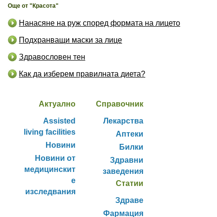
Още от "Красота"
Нанасяне на руж според формата на лицето
Подхранващи маски за лице
Здравословен тен
Как да изберем правилната диета?
Актуално
Справочник
Assisted
Лекарства
living facilities
Аптеки
Новини
Билки
Новини от
Здравни
медицинскит
заведения
е
Статии
изследвания
Здраве
Фармация