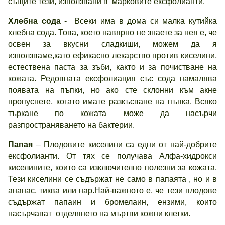
същите тези, използвани в марковите ексфолианти.
Хлебна сода
- Всеки има в дома си малка кутийка
хлебна сода. Това, което навярно не знаете за нея е, че
освен за вкусни сладкиши, можем да я
използваме,като ефикасно лекарство против киселини,
естествена паста за зъби, както и за почистване на
кожата. Редовната ексфолиация със сода намалява
появата на пъпки, но ако сте склонни към акне
пропуснете, когато имате разкъсване на пъпка. Всяко
търкане по кожата може да насърчи
разпространяването на бактерии.
Папая
– Плодовите киселини са едни от най-добрите
ексфолианти. От тях се получава Алфа-хидрокси
киселините, които са изключително полезни за кожата.
Тези киселини се съдържат не само в папаята , но и в
ананас, тиква или нар.Най-важното е, че тези плодове
съдържат папаин и бромелаин, ензими, които
насърчават отделянето на мъртви кожни клетки.