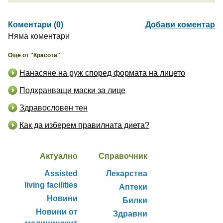
Коментари (0)
Добави коментар
Няма коментари
Още от "Красота"
Нанасяне на руж според формата на лицето
Подхранващи маски за лице
Здравословен тен
Как да изберем правилната диета?
Актуално
Справочник
Assisted
Лекарства
living facilities
Аптеки
Новини
Билки
Новини от
Здравни