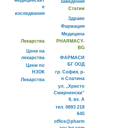
медицинскит
заведения
е
Статии
изследвания
Здраве
Фармация
Медицина
Лекарства
PHARMACY-
BG
Цени на
лекарства
ФАРМАСИ
БГ ООД
Цени по
НЗОК
гр. София, р-
н Слатина
Лекарства
ул. „Христо
Смирненски“
6, вх. А
тел. 0893 218
645
office@pharm
acy-bg.com