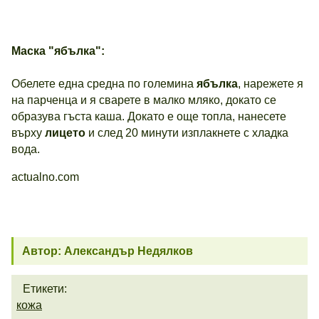
Маска "ябълка":
Обелете една средна по големина
ябълка
, нарежете я
на парченца и я сварете в малко мляко, докато се
образува гъста каша. Докато е още топла, нанесете
върху
лицето
и след 20 минути изплакнете с хладка
вода.
actualno.com
Автор: Александър Недялков
Етикети:
кожа