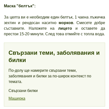
Маска "белтък":
За целта ви е необходим един белтък, 1 чаена лъжичка
зехтин и рендосан наситно
морков
. Смесете добре
съставките. Наложете на
лицето
и оставете да
престои 15-20 минути. След това отмийте с топла вода.
Свързани теми, заболявания и
билки
По-долу ще намерите свързани теми,
заболявания и билки за по-широк контекст по
темата.
Свързани билки
Мащерка