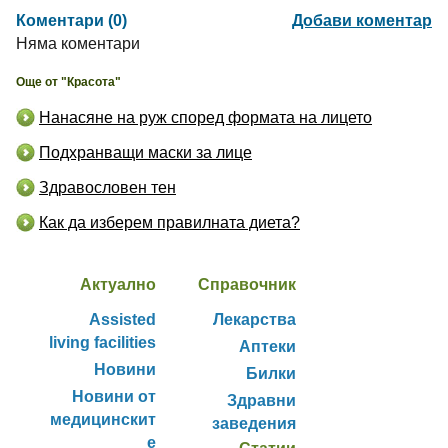
Коментари (0)
Добави коментар
Няма коментари
Още от "Красота"
Нанасяне на руж според формата на лицето
Подхранващи маски за лице
Здравословен тен
Как да изберем правилната диета?
Актуално
Справочник
Assisted
Лекарства
living facilities
Аптеки
Новини
Билки
Новини от
Здравни
медицинскит
заведения
е