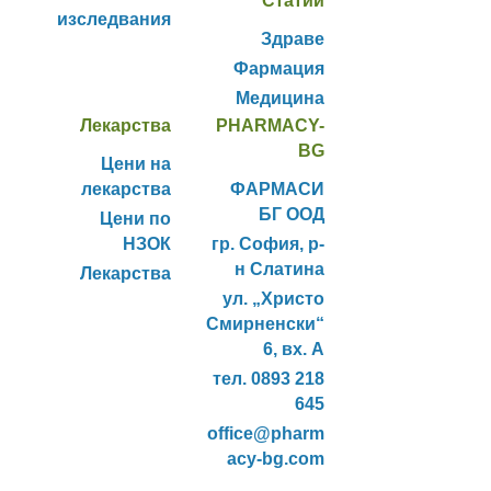
Статии
изследвания
Здраве
Фармация
Медицина
Лекарства
PHARMACY-
BG
Цени на
лекарства
ФАРМАСИ
БГ ООД
Цени по
НЗОК
гр. София, р-
н Слатина
Лекарства
ул. „Христо
Смирненски“
6, вх. А
тел. 0893 218
645
office@pharm
acy-bg.com