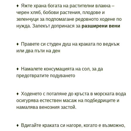
♦ Яжте храна богата на растителни влакна –
черен хляб, бобови растения, плодове и
зеленчуци за подпомагане редовното ходене по
нужда. Запекът допринася за
разширени вени
♦ Правете си студен душ на краката по веднъж
или два пъти на ден
♦ Намалете консумацията на сол, за да
предотвратите подуването
♦ Ходенето с потапяне до кръста в морската вода
осигурява естествен масаж на подбедриците и
намалява венозния застой.
♦ Вдигайте краката си нагоре, когато е възможно,