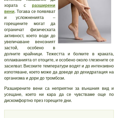
хората с
разширени
вени
. Тогава се появяват
и усложненията –
горещините могат да
ограничат физическата
активност, което води до
увеличаване венозният
застой, особено в
долните крайници. Тежестта и болките в краката,
оплакванията от отоците, и особено около глезените се
засилват. Високите температури водят и до интензивно
изпотяване, което може да доведе до дехидратация на
организма и дори до тромбози.
Разширените вени са неприятни за външния вид и
усещане, което ни кара да се чувстваме още по
дискомфортно през горещите дни.