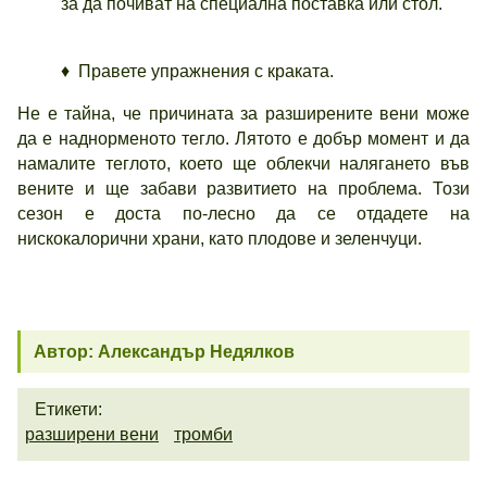
за да почиват на специална поставка или стол.
♦ Правете упражнения с краката.
Не е тайна, че причината за разширените вени може
да е наднорменото тегло. Лятото е добър момент и да
намалите теглото, което ще облекчи налягането във
вените и ще забави развитието на проблема. Този
сезон е доста по-лесно да се отдадете на
нискокалорични храни, като плодове и зеленчуци.
Автор: Александър Недялков
Етикети:
разширени вени
тромби