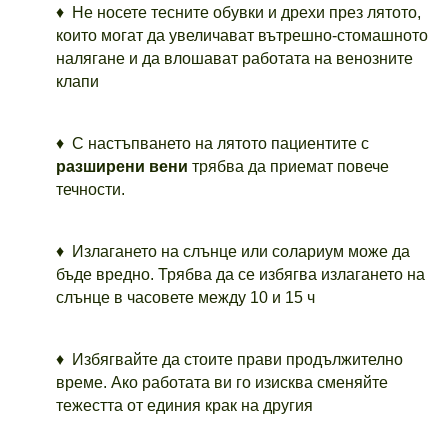
♦ Не носете тесните обувки и дрехи през лятото,
които могат да увеличават вътрешно-стомашното
налягане и да влошават работата на венозните
клапи
♦ С настъпването на лятото пациентите с
разширени вени
трябва да приемат повече
течности.
♦ Излагането на слънце или солариум може да
бъде вредно. Трябва да се избягва излагането на
слънце в часовете между 10 и 15 ч
♦ Избягвайте да стоите прави продължително
време. Ако работата ви го изисква сменяйте
тежестта от единия крак на другия