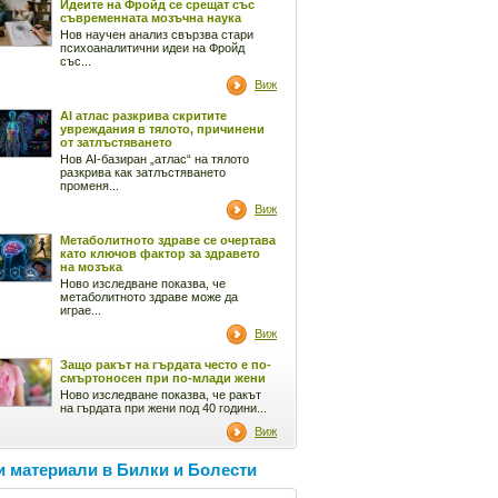
Идеите на Фройд се срещат със
съвременната мозъчна наука
Нов научен анализ свързва стари
психоаналитични идеи на Фройд
със...
Виж
AI атлас разкрива скритите
увреждания в тялото, причинени
от затлъстяването
Нов AI-базиран „атлас“ на тялото
разкрива как затлъстяването
променя...
Виж
Метаболитното здраве се очертава
като ключов фактор за здравето
на мозъка
Ново изследване показва, че
метаболитното здраве може да
играе...
Виж
Защо ракът на гърдата често е по-
смъртоносен при по-млади жени
Ново изследване показва, че ракът
на гърдата при жени под 40 години...
Виж
 материали в Билки и Болести