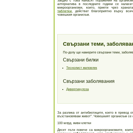
заедно с това нанасят поражения на организм
алтернатива в последните години се налагат
микроорганизми, които, приети чрез храна
таблетки
, действат благоприятно върху вси
човешкия организъм.
Свързани теми, заболява
По-долу ще намерите свързани теми, заболява
Свързани билки
Теснолист жиловлек
Свързани заболявания
Дивертикулоза
За разлика от антибиотиците, което в превод 
възстановявам живот”. Човешкият организъм се 
100 млрд. живи клетки
Десет пъти повече са микроорганизмите, които