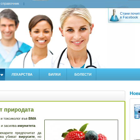
 справочник
Стани почит
в Facebook
ЛЕКАРСТВА
БИЛКИ
БОЛЕСТИ
Нов
от природата
 и токсиколог във
ВМА
и засилва
имунитета
карите предпочитат да
тва убиват
вирусите
, но