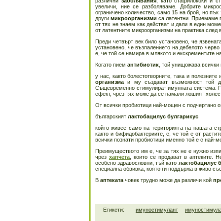
различни
заболявания
, като стафилококи и с
увеличи, ние се разболяваме. Добрите микро
ограничено количество, само 15 на брой, но пък
други
микроорганизми
са латентни. Приемаме ги
от тях не знаем как действат и дали в един мом
от латентните микроорганизми на практика след 
Преди четвърт век било установено, че язвена
установено, че възпалението на дебелото черво
е, че той се намира в млякото и екскрементите 
Когато пием
антибиотик
, той унищожава всички
у нас, както болестотворните, така и полезните
организма
и му създават възможност той да
Същевременно стимулират имунната система. Пол
ефект, чрез тях може да се намали лошият холес
От всички пробиотици най-мощен с подчертано о
българският
лактобацилус булгарикус
който живее само на територията на нашата ст
както и бифидобактериите, е, че той е от расти
всички познати пробиотици именно той е с най-
Преимуществото им е, че за тях не е нужно изпи
чрез
хапчета
, които се продават в аптеките. 
особено здравословни, тъй като
лактобацилус
б
специална обвивка, която ги поддържа в живо съ
В
аптеката
човек трудно може да различи кой
пр
Етикети:
имуностимулант
имуностимул