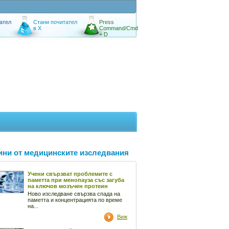
ател
Стани почитател
Press
в X
Command/Cmd
+ D
ини от медицинските изследвания
Учени свързват проблемите с
паметта при менопауза със загуба
на ключов мозъчен протеин
Ново изследване свързва спада на
паметта и концентрацията по време
на...
Виж