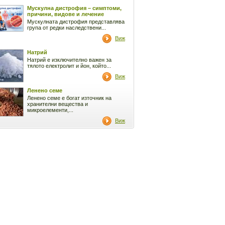
Мускулна дистрофия – симптоми,
причини, видове и лечение
Мускулната дистрофия представлява
група от редки наследствени...
Виж
Натрий
Натрий е изключително важен за
тялото електролит и йон, който...
Виж
Ленено семе
Ленено семе е богат източник на
хранителни вещества и
микроелементи,...
Виж