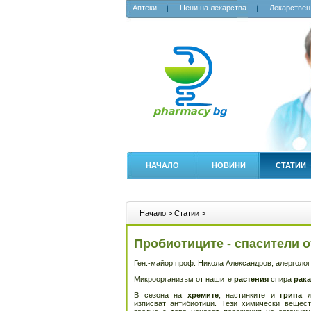
Аптеки
Цени на лекарства
Лекарствен
НАЧАЛО
НОВИНИ
СТАТИИ
Начало
>
Статии
>
Пробиотиците - спасители 
Ген.-майор проф. Никола Александров, алерголог
Микроорганизъм от нашите
растения
спира
рака
В сезона на
хремите
, настинките и
грипа
ле
изписват антибиотици. Тези химически вещес