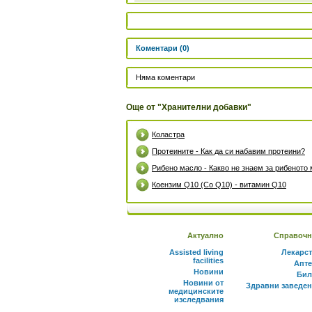
Коментари (0)
Няма коментари
Още от "Хранителни добавки"
Коластра
Протеините - Как да си набавим протеини?
Рибено масло - Какво не знаем за рибеното
Коензим Q10 (Со Q10) - витамин Q10
Актуално
Справочн
Assisted living
Лекарс
facilities
Апте
Новини
Бил
Новини от
Здравни заведе
медицинските
изследвания