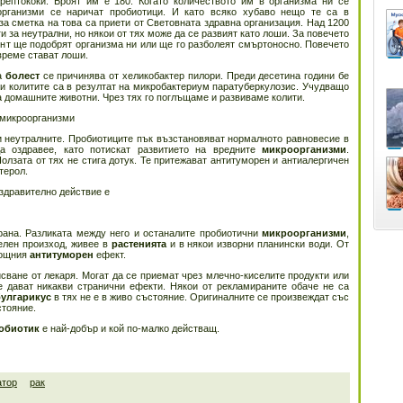
трептококи. Броят им е 180. Когато количеството им в организма ни се
организми се наричат пробиотици. И като всяко хубаво нещо те са в
 за сметка на това са приети от Световната здравна организация. Над 1200
 за неутрални, но някои от тях може да се развият като лоши. За повечето
ент ще подобрят организма ни или ще го разболеят смъртоносно. Повечето
време стават лоши.
та
болест
се причинява от хеликобактер пилори. Преди десетина години бе
 и колитите са в резултат на микробактериум паратуберкулозис. Учудващо
на домашните животни. Чрез тях го поглъщаме и развиваме колити.
 микроорганизми
 и неутралните. Пробиотиците пък възстановяват нормалното равновесие в
 оздравее, като потискат развитието на вредните
микроорганизми
.
зата от тях не стига дотук. Те притежават антитуморен и антиалергичен
терол.
здравително действие е
рана. Разликата между него и останалите пробиотични
микроорганизми
,
телен произход, живее в
растенията
и в някои изворни планински води. От
мощния
антитуморен
ефект.
сване от лекаря. Могат да се приемат чрез млечно-киселите продукти или
Не дават никакви странични ефекти. Някои от рекламираните обаче не са
улгарикус
в тях не е в живо състояние. Оригиналните се произвеждат със
стояние.
обиотик
е най-добър и кой по-малко действащ.
атор
рак