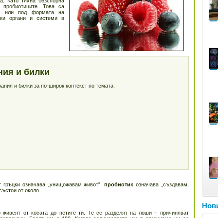
а. Като тяхна безспорна
 пробиотиците. Това са
та или под формата на
чки органи и системи в
ния и билки
ния и билки за по-широк контекст по темата.
от гръцки означава „унищожавам живот”,
пробиотик
означава „създавам,
състои от около
Нови
 живеят от косата до петите ти. Те се разделят на лоши – причиняват