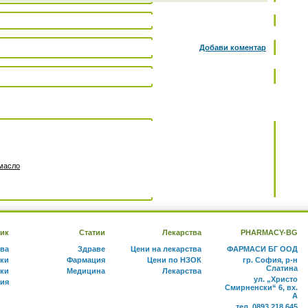
Добави коментар
 масло
ик
Статии
Лекарства
PHARMACY-BG
тва
Здраве
Цени на лекарства
ФАРМАСИ БГ ООД
ки
Фармация
Цени по НЗОК
гр. София, р-н
Слатина
ки
Медицина
Лекарства
ул. „Христо
ния
Смирненски“ 6, вх.
А
тел. 0893 218 645