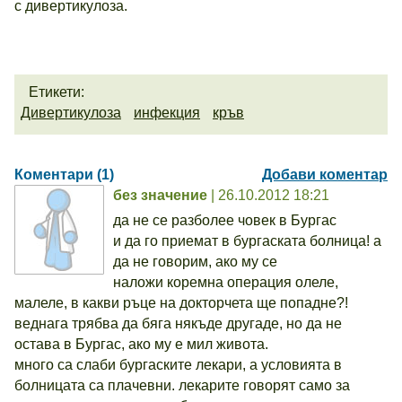
с дивертикулоза.
Етикети:
Дивертикулоза
инфекция
кръв
Коментари (1)
Добави коментар
без значение
| 26.10.2012 18:21
да не се разболее човек в Бургас
и да го приемат в бургаската болница! а
да не говорим, ако му се
наложи коремна операция олеле,
малеле, в какви ръце на докторчета ще попадне?!
веднага трябва да бяга някъде другаде, но да не
остава в Бургас, ако му е мил живота.
много са слаби бургаските лекари, а условията в
болницата са плачевни. лекарите говорят само за