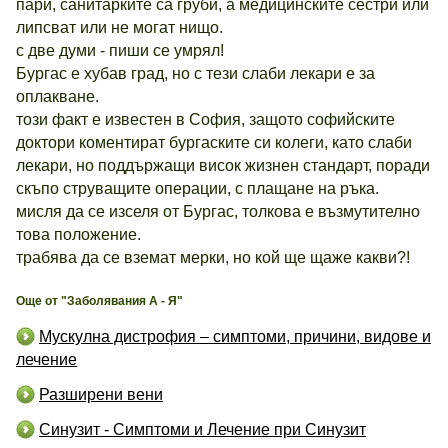
пари, санитарките са груби, а медицинските сестри или
липсват или не могат нищо.
с две думи - пиши се умрял!
Бургас е хубав град, но с тези слаби лекари е за
оплакване.
този факт е известен в София, защото софийските
доктори коментират бургаските си колеги, като слаби
лекари, но поддържащи висок жизнен стандарт, поради
скъпо струващите операции, с плащане на ръка.
мисля да се изселя от Бургас, толкова е възмутително
това положение.
трабява да се вземат мерки, но кой ще щаже какви?!
Още от "Заболявания А - Я"
Мускулна дистрофия – симптоми, причини, видове и
лечение
Разширени вени
Синузит - Симптоми и Лечение при Синузит