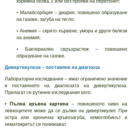
коремна болка, с или без прояви на перитонит;
• Малабсорбция – диария, повишено образуване
на газове, загуба на тегло;
• Анемия – скрито кървене, умора и други белези
на анемия;
• Бактериален свръхрастеж – повишено
образуване на газове.
Дивертикулоза – поставяне на диагноза
Лабораторни изследвания – имат ограничено значение
в поставянето на диагнозата на дивертикулоза.
Прилагат се рутинни изследвания като:
• Пълна кръвна картина
– повишеното ниво на
левкоцитите може да се дължи на дивертикулит. При
остра или хронична кръвозагуба, хемоглобинът и
хематокритът се понижават.