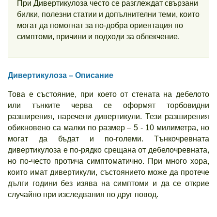
При Дивертикулоза често се разглеждат свързани
билки, полезни статии и допълнителни теми, които
могат да помогнат за по-добра ориентация по
симптоми, причини и подходи за облекчение.
Дивертикулоза – Описание
Това е състояние, при което от стената на дебелото
или тънките черва се оформят торбовидни
разширения, наречени дивертикули. Тези разширения
обикновено са малки по размер – 5 - 10 милиметра, но
могат да бъдат и по-големи. Тънкочревната
дивертикулоза е по-рядко срещана от дебелочревната,
но по-често протича симптоматично. При много хора,
които имат дивертикули, състоянието може да протече
дълги години без изява на симптоми и да се открие
случайно при изследвания по друг повод.