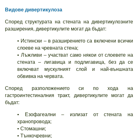
Видове дивертикулоза
Според структурата на стената на дивертикулозните
разширения, дивертикулите могат да бъдат:
• Истински – в разширението са включени всички
слоеве на чревната стена;
• Лъжливи – участват само някои от слоевете на
стената – лигавица и подлигавица, без да се
включват мускулният слой и най-външната
обвивка на червата.
Според разположението си по хода на
гастроинтестиналния тракт, дивертикулите могат да
бъдат:
• Езофагеални – излизат от стената на
хранопровода;
• Стомашни;
• Тънкочревни;