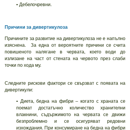
• Дебелочревни.
Причини за дивертикулоза
Причините за развитие на дивертикулоза не е напълно
изяснена. За една от вероятните причини се счита
повишеното налягане в червата, което води до
излизане на част от стената на червото през слаби
точки по хода му.
Следните рискови фактори се свързват с появата на
дивертикули:
• Диета, бедна на фибри – когато с храната се
поемат достатъчно количество хранителни
влакнини, съдържимото на червата се движи
безпроблемно и се осигуряват редовни
изхождания. При консумиране на бедна на фибри