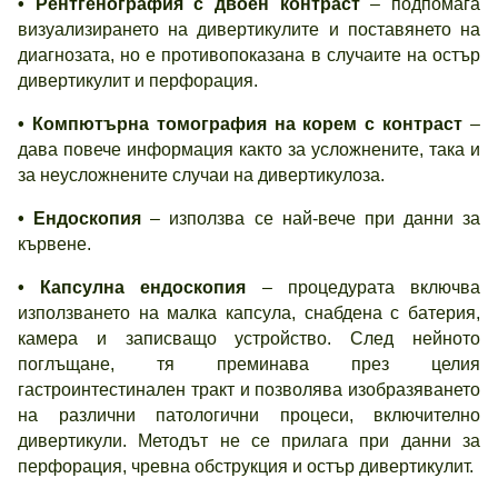
• Рентгенография с двоен контраст
– подпомага
визуализирането на дивертикулите и поставянето на
диагнозата, но е противопоказана в случаите на остър
дивертикулит и перфорация.
• Компютърна томография на корем с контраст
–
дава повече информация както за усложнените, така и
за неусложнените случаи на дивертикулоза.
• Ендоскопия
– използва се най-вече при данни за
кървене.
• Капсулна ендоскопия
– процедурата включва
използването на малка капсула, снабдена с батерия,
камера и записващо устройство. След нейното
поглъщане, тя преминава през целия
гастроинтестинален тракт и позволява изобразяването
на различни патологични процеси, включително
дивертикули. Методът не се прилага при данни за
перфорация, чревна обструкция и остър дивертикулит.