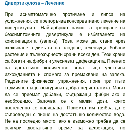
Дивертикулоза – Лечение
При асимптоматично протичане и липса на
усложнения, се препоръчва консервативно лечение на
дивертикулите. Най-добрият начин за третиране на
безсимптомните дивертикули е избягването на
констипацията (запека). Това може да стане чрез
включване в диетата на плодове, зеленчуци, бобови
растения и пълнозърнести храни всеки ден. Тези храни
са богати на фибри и улесняват дефекацията. Пиенето
на достатъчно количество вода също улеснява
изхожданията и спомага за премахване на запека.
Редовните физически упражнения, поне три пъти
седмично също осигуряват добра перисталтика. Могат
да се приемат добавки, съдържащи фибри ако е
необходимо. Започва се с малки дози, които
постепенно се повишават. Приемът им трябва да е
съпроводен с пиене на достатъчно количество вода.
Не на последно място, ако е възможно трябва да се
осигури достатъчно време за дефекация, по