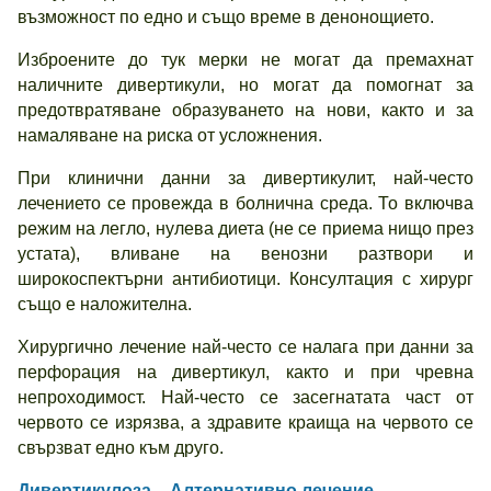
възможност по едно и също време в денонощието.
Изброените до тук мерки не могат да премахнат
наличните дивертикули, но могат да помогнат за
предотвратяване образуването на нови, както и за
намаляване на риска от усложнения.
При клинични данни за дивертикулит, най-често
лечението се провежда в болнична среда. То включва
режим на легло, нулева диета (не се приема нищо през
устата), вливане на венозни разтвори и
широкоспектърни антибиотици. Консултация с хирург
също е наложителна.
Хирургично лечение най-често се налага при данни за
перфорация на дивертикул, както и при чревна
непроходимост. Най-често се засегнатата част от
червото се изрязва, а здравите краища на червото се
свързват едно към друго.
Дивертикулоза – Алтернативно лечение