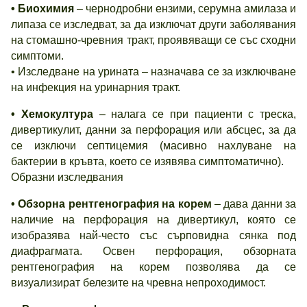
• Биохимия
– чернодробни ензими, серумна амилаза и
липаза се изследват, за да изключат други заболявания
на стомашно-чревния тракт, проявяващи се със сходни
симптоми.
• Изследване на урината – назначава се за изключване
на инфекция на уринарния тракт.
• Хемокултура
– налага се при пациенти с треска,
дивертикулит, данни за перфорация или абсцес, за да
се изключи септицемия (масивно нахлуване на
бактерии в кръвта, което се изявява симптоматично).
Образни изследвания
• Обзорна рентгенография на корем
– дава данни за
наличие на перфорация на дивертикул, която се
изобразява най-често със сърповидна сянка под
диафрагмата. Освен перфорация, обзорната
рентгенография на корем позволява да се
визуализират белезите на чревна непроходимост.