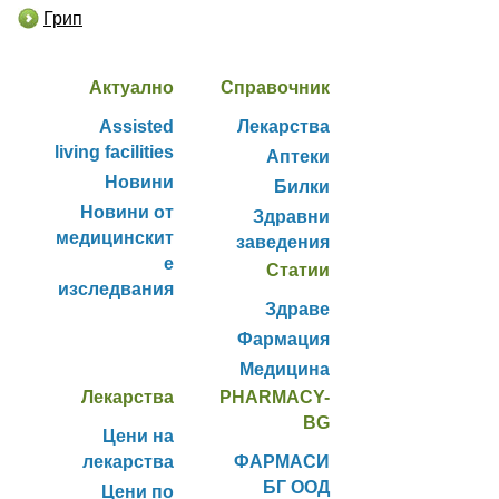
Грип
Актуално
Справочник
Assisted
Лекарства
living facilities
Аптеки
Новини
Билки
Новини от
Здравни
медицинскит
заведения
е
Статии
изследвания
Здраве
Фармация
Медицина
Лекарства
PHARMACY-
BG
Цени на
лекарства
ФАРМАСИ
БГ ООД
Цени по