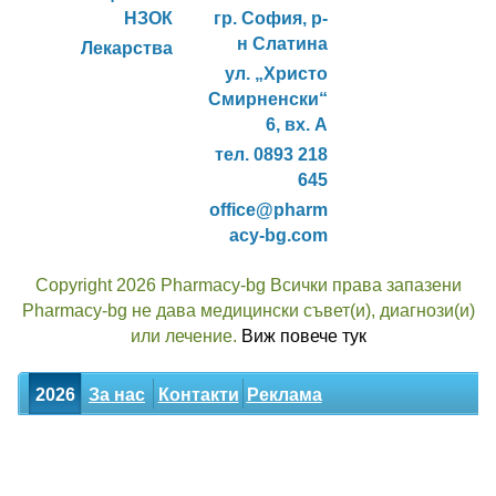
НЗОК
гр. София, р-
н Слатина
Лекарства
ул. „Христо
Смирненски“
6, вх. А
тел. 0893 218
645
office@pharm
acy-bg.com
Copyright 2026 Pharmacy-bg Всички права запазени
Pharmacy-bg не дава медицински съвет(и), диагнози(и)
или лечение.
Виж повече тук
2026
За нас
Контакти
Реклама
Новини
Статии
Билки
Декларация за поверителност