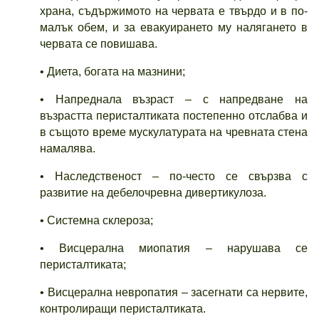
храна, съдържимото на червата е твърдо и в по-
малък обем, и за евакуирането му налягането в
червата се повишава.
• Диета, богата на мазнини;
• Напреднала възраст – с напредване на
възрастта перисталтиката постепенно отслабва и
в същото време мускулатурата на чревната стена
намалява.
• Наследственост – по-често се свързва с
развитие на дебелочревна дивертикулоза.
• Системна склероза;
• Висцерална миопатия – нарушава се
перисталтиката;
• Висцерална невропатия – засегнати са нервите,
контролиращи перисталтиката.