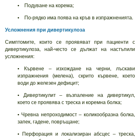
• Подуване на корема;
• По-рядко има поява на кръв в изпражненията.
Усложнения при дивертикулоза
Симптомите, които се проявяват при пациенти с
дивертикулоза, най-често се дължат на настъпили
усложнения:
• Кървене – изхождане на черни, лъскави
изпражнения (мелена), скрито кървене, което
води до железен дефицит;
• Дивертикулит – възпаление на дивертикул,
което се проявява с треска и коремна болка;
• Чревна непроходимост – коликообразна болка,
запек, гадене, повръщане;
• Перфорация и локализиран абсцес – треска,