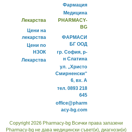
Фармация
Медицина
Лекарства
PHARMACY-
BG
Цени на
лекарства
ФАРМАСИ
БГ ООД
Цени по
НЗОК
гр. София, р-
н Слатина
Лекарства
ул. „Христо
Смирненски“
6, вх. А
тел. 0893 218
645
office@pharm
acy-bg.com
Copyright 2026 Pharmacy-bg Всички права запазени
Pharmacy-bg не дава медицински съвет(и), диагнози(и)