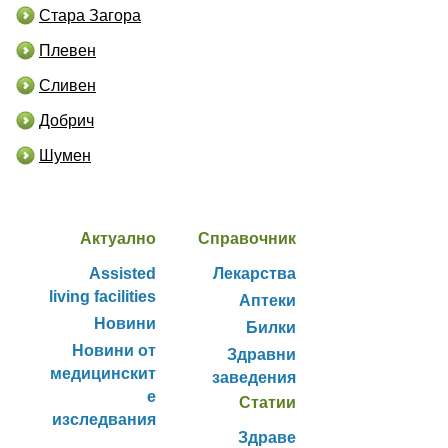
Стара Загора
Плевен
Сливен
Добрич
Шумен
Актуално
Справочник
Assisted
Лекарства
living facilities
Аптеки
Новини
Билки
Новини от
Здравни
медицинскит
заведения
е
Статии
изследвания
Здраве