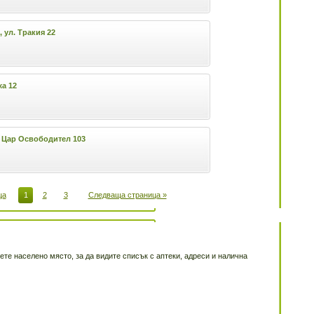
 ул. Тракия 22
а 12
 Цар Освободител 103
ца
1
2
3
Следваща страница »
ете населено място, за да видите списък с аптеки, адреси и налична