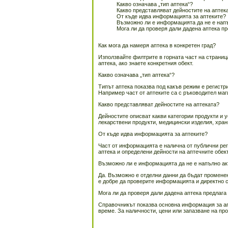
Какво означава „тип аптека“?
Какво представляват дейностите на аптек
От къде идва информацията за аптеките?
Възможно ли е информацията да не е нап
Мога ли да проверя дали дадена аптека п
Как мога да намеря аптека в конкретен град?
Използвайте филтрите в горната част на страница
аптека, ако знаете конкретния обект.
Какво означава „тип аптека“?
Типът аптека показва под какъв режим е регистр
Например част от аптеките са с ръководител ма
Какво представляват дейностите на аптеката?
Дейностите описват какви категории продукти и у
лекарствени продукти, медицински изделия, хран
От къде идва информацията за аптеките?
Част от информацията е налична от публични рег
аптека и определени дейности на аптечните обек
Възможно ли е информацията да не е напълно а
Да. Възможно е отделни данни да бъдат промене
е добре да проверите информацията и директно с
Мога ли да проверя дали дадена аптека предлага
Справочникът показва основна информация за апт
време. За наличности, цени или запазване на про