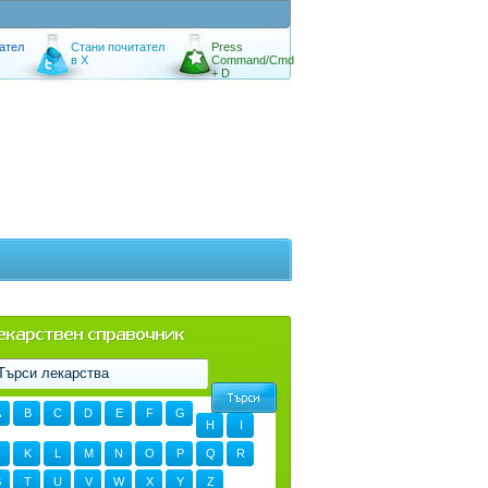
ател
Стани почитател
Press
в X
Command/Cmd
+ D
A
B
C
D
E
F
G
H
I
K
L
M
N
O
P
Q
R
S
T
U
V
W
X
Y
Z