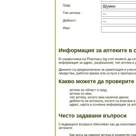
Град:
Тип аптека:
Дейност:
Име:
Информация за аптеките в 
В справочника на Pharmacy-bg.com можете да отк
информация за адрес, разрешение, тип аптека и д
Данните са предназначени за ориентация и улесн
лекарства, работно време или услуги е препоръч
Какво можете да проверите
аптеки по област и град;
аптеки по име;
тип аптека, когато има налични данни;
дейности на аптеката, когато са вписани в
адрес, карта и основна информация за апт
Често задавани въпроси
Следващите въпроси обясняват как да използват
аптеките.
Как мога да намеря аптека в конкретен гр