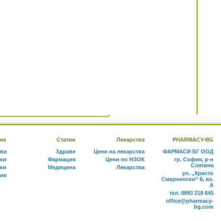
ик
Статии
Лекарства
PHARMACY-BG
тва
Здраве
Цени на лекарства
ФАРМАСИ БГ ООД
ки
Фармация
Цени по НЗОК
гр. София, р-н
Слатина
ки
Медицина
Лекарства
ул. „Христо
ния
Смирненски“ 6, вх.
А
тел. 0893 218 645
office@pharmacy-
bg.com