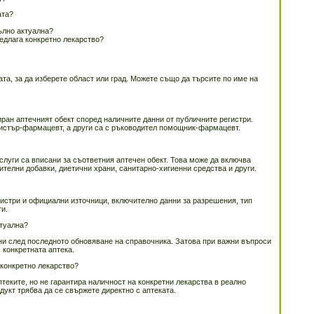
ата?
ълно актуална?
редлага конкретно лекарство?
та, за да изберете област или град. Можете също да търсите по име на
иран аптечният обект според наличните данни от публичните регистри.
гистър-фармацевт, а други са с ръководител помощник-фармацевт.
слуги са вписани за съответния аптечен обект. Това може да включва
ителни добавки, диетични храни, санитарно-хигиенни средства и други.
истри и официални източници, включително данни за разрешения, тип
ти.
ктуална?
ни след последното обновяване на справочника. Затова при важни въпроси
 конкретната аптека.
 конкретно лекарство?
еките, но не гарантира наличност на конкретни лекарства в реално
дукт трябва да се свържете директно с аптеката.