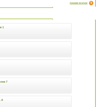
покажи всички
в 1
елев 7
. А