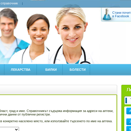
 справочник
Стани почит
в Facebook
ЛЕКАРСТВА
БИЛКИ
БОЛЕСТИ
област, град и име. Справочникът съдържа информация за адреси на аптеки,
лични данни от публични регистри.
 в конкретно населено място, или използвайте търсенето по име на аптека.
J