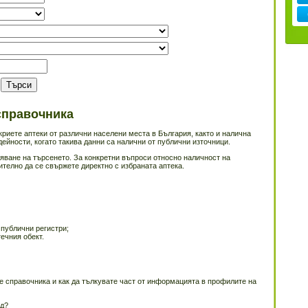
справочника
риете аптеки от различни населени места в България, както и налична
ейности, когато такива данни са налични от публични източници.
яване на търсенето. За конкретни въпроси относно наличност на
ително да се свържете директно с избраната аптека.
 публични регистри;
ечния обект.
е справочника и как да тълкувате част от информацията в профилите на
ад?