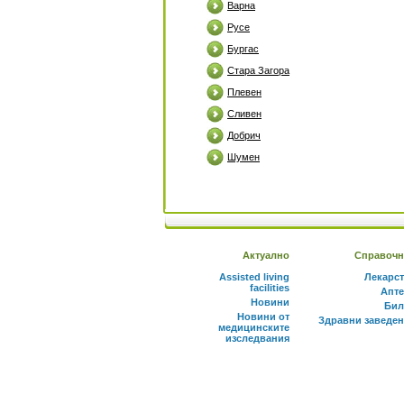
Варна
Русе
Бургас
Стара Загора
Плевен
Сливен
Добрич
Шумен
Актуално
Справочн
Assisted living
Лекарс
facilities
Апте
Новини
Бил
Новини от
Здравни заведе
медицинските
изследвания