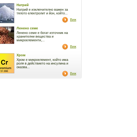
Натрий
Натрий е изключително важен за
тялото електролит и йон, който...
Виж
Ленено семе
Ленено семе е богат източник на
хранителни вещества и
микроелементи,...
Виж
Хром
Хром е микроелемент, който има
роля в действието на инсулина и
оказва...
Виж