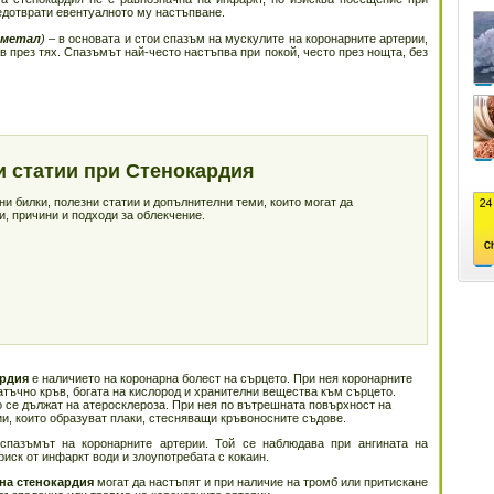
редотврати евентуалното му настъпване.
цметал
)
– в основата и стои спазъм на мускулите на коронарните артерии,
 през тях. Спазъмът най-често настъпва при покой, често през нощта, без
и статии при Стенокардия
и билки, полезни статии и допълнителни теми, които могат да
, причини и подходи за облекчение.
ардия
е наличието на коронарна болест на сърцето. При нея коронарните
татъчно кръв, богата на кислород и хранителни вещества към сърцето.
о се дължат на атеросклероза. При нея по вътрешната повърхност на
ии, които образуват плаки, стесняващи кръвоносните съдове.
 спазъмът на коронарните артерии. Той се наблюдава при ангината на
иск от инфаркт води и злоупотребата с кокаин.
на стенокардия
могат да настъпят и при наличие на тромб или притискане