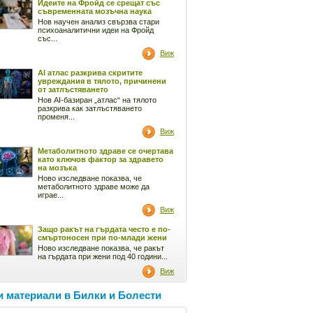
Идеите на Фройд се срещат със
съвременната мозъчна наука
Нов научен анализ свързва стари
психоаналитични идеи на Фройд
със...
Виж
AI атлас разкрива скритите
увреждания в тялото, причинени
от затлъстяването
Нов AI-базиран „атлас“ на тялото
разкрива как затлъстяването
променя...
Виж
Метаболитното здраве се очертава
като ключов фактор за здравето
на мозъка
Ново изследване показва, че
метаболитното здраве може да
играе...
Виж
Защо ракът на гърдата често е по-
смъртоносен при по-млади жени
Ново изследване показва, че ракът
на гърдата при жени под 40 години...
Виж
 материали в Билки и Болести