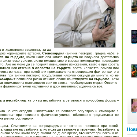
д и хранителни вещества, за да
рез коронарните артерии.
Стенокардия
(ангина пекторис, гръдна жаба) е
та на гърдите
, който настъпва когато
сърцето
не получава достатъчно
ри физическо усилие, силни емоции, много високи температури, преяждане
о. Ако не може да се покрият повишените изисквания, както е при хората
натиск
или
стягане в областта на гърдите
, врата, челюстта, рамото или
нията изчезват при покой или премахване на стресиращия фактор, както и
ията при ангина пекторис продължават няколко секунди до минути, но не
нокардия
повишава риска от настъпване на
инфаркт на сърцето
. Този
щат внимание на състоянието си и не вземат необходимите мерки. Освен от
 на фатални ритъмни нарушения и дори внезапна сърдечна смърт.
а и нестабилна
, като към нестабилната се отнася и по-особена форма –
рма на стенокардия. Симптомите се появяват регулярно и епизодите с
 появяват при повишено физическо усилие, обикновено продължават не
ка или нитроглицерин.
ещана. Симптомите са непредвидими и често се появяват при покой.
Нови
 влошаване на стабилната, но може да възникне и първично. Нестабилната
-силни болки, които продължават по-дълго време, възникват при покой и не
та стенокардия не е равнозначна на инфаркт, но изисква посещение при