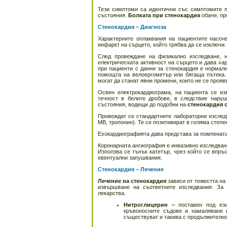
Тези симптоми са идентични със симптомите п
състояния.
Болката при стенокардия
обаче, пр
Стенокардия – Диагноза
Характерните оплаквания на пациентите насо
инфаркт на сърцето, който трябва да се изключи.
След провеждане на физикално изследване, н
електрическата активност на сърцето и дава ха
при пациенти с данни за стенокардия е нормалн
помощта на велоергометър или бягаща пътека. 
могат да станат явни промени, които не се прояв
Освен електрокардиограма, на пациента се и
течност в белите дробове, в следствие нару
състояния, водещи до подобни на
стенокардия 
Провеждат се стандартните лабораторни изслед
МВ, тропонин). Те се позитивират в голяма степе
Ехокардиографията дава представа за помпената
Коронарната ангиография е инвазивно изследване
Използва се тънък катетър, чрез който се впръ
евентуални запушвания.
Стенокардия – Лечение
Лечение на стенокардия
зависи от тежестта на
извършване на съответните изследвания. За 
лекарства.
Нитроглицерин –
поставен под ез
кръвоносните съдове и намаляване 
съществуват и такива с продължително 