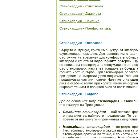
Стенокардия – Симптоми
Стенокардия – Диагноза
Стенокардия – Лечение
Стенокардия – Профилактика
Стенокардия – Описание
Сърцето е мускул, който има нужда от кислоро
функционира нормално. Доставянето им става ч
състояние на временен
дискомфорт в област
кислород с кръвта от
коронарните артерии
. П
се повишава кислородната консумация на сърцет
със стенокардия, настъпва усещане за
болка
,
горната част на гърба. При стенокардия оплаква
при прием на нитроглицерин под езика. Усещан
продължават час или повече. Наличието на
сте
риск е особено голям при хората, които не обръ
инфаркт, те имат и повишен риск от настъпване
Стенокардия – Видове
Два са основните вида
стенокардия – стабилн
стенокардия на Принцметал.
Стабилна стенокардия
– най-честата фо
оплаквания са най-често предвидими. Те се
повече от пет минути и преминават след почив
Нестабилна стенокардия
– по-рядко ср
Нестабилна стенокардия може да настъпи като
стенокардия протича по-тежко, с по-чести и по
се облекчават от нитроглицерин. Нестабилна