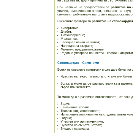
на съда отвън. Други причини за състоянието са
При наличие на предпоставки за
развитие на 
усилие, емоционален стрес, излагане на студ
самолет, пребиваване на голяма надморска височ
Рисковите фактори за
развитие на стенокардия
Хипертония;
Диабет;
Тютюнопушене;
Мъжки пол;
Заседнал начин на живот;
Напреднала възраст;
Фамилно предразположение;
Редовна употреба на никотин, кофеин, амфетам
Стенокардия – Симптоми
Всеки от следните симптоми може да е белег на 
Чувство на тежест, пълнота, стягане или болка 
Болката може да се разпространи към рамената
гърба или челюстта;
Тя може да е с различна интензивност – от лека 
Задух;
Замайване, колапс;
Тревожност, изнервеност;
Изпотяване или наличие на студена, потна кож
Гадене;
Учестен или аритмичен пулс;
Чувство на смъртен страх;
Бледост на кожата.