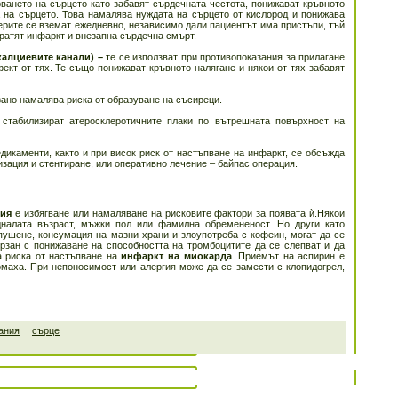
ването на сърцето като забавят сърдечната честота, понижават кръвното
а на сърцето. Това намалява нуждата на сърцето от кислород и понижава
ерите се вземат ежедневно, независимо дали пациентът има пристъпи, тъй
твратят инфаркт и внезапна сърдечна смърт.
калциевите канали) –
те се използват при противопоказания за прилагане
фект от тях. Те също понижават кръвното налягане и някои от тях забавят
зано намалява риска от образуване на съсиреци.
 стабилизират атеросклеротичните плаки по вътрешната повърхност на
дикаменти, както и при висок риск от настъпване на инфаркт, се обсъжда
зация и стентиране, или оперативно лечение – байпас операция.
дия
е избягване или намаляване на рисковите фактори за появата ѝ.Някои
дналата възраст, мъжки пол или фамилна обремененост. Но други като
пушене, консумация на мазни храни и злоупотреба с кофеин, могат да се
рзан с понижаване на способността на тромбоцитите да се слепват и да
а риска от настъпване на
инфаркт на миокарда
. Приемът на аспирин е
омаха. При непоносимост или алергия може да се замести с клопидогрел,
ания
сърце