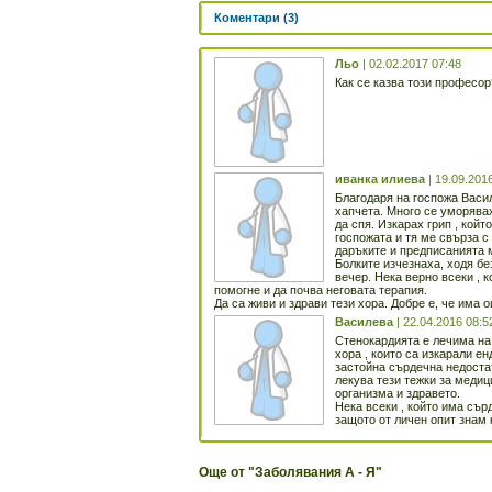
Коментари (3)
Льо
| 02.02.2017 07:48
Как се казва този професо
иванка илиева
| 19.09.201
Благодаря на госпожа Васил
хапчета. Много се уморява
да спя. Изкарах грип , кой
госпожата и тя ме свърза с
даръките и предписанията м
Болките изчезнаха, ходя бе
вечер. Нека верно всеки , 
помогне и да почва неговата терапия.
Да са живи и здрави тези хора. Добре е, че има 
Василева
| 22.04.2016 08:5
Стенокардията е лечима на
хора , които са изкарали е
застойна сърдечна недостат
лекува тези тежки за медиц
организма и здравето.
Нека всеки , който има сър
защото от личен опит знам 
Още от "Заболявания А - Я"