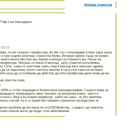
Добави коментар
р? Ще съм благодарна
6 20:16
ева ,че ме свърза с професора, Аз бях със стенокардия и пиех една шепа
х и при ходене изпитвах страхотни болки. Вечерно време също не можех
то много много жестоко ме повали и влоши състоянието ми. Писах на
 професора. Лекувах се близо 9 месеца , като стриктно изпълнявах
у. Сега , хора се чувствам само след 9 месеца като напълно здрава.
з да се задъхвам, много хапчета махнах и сега съм само на аспирин
който иска да се излекува да действа, да пита професора дали може да му
още свестни хора.
2
 100% и то без операции и безмислени коронарографии. Същото важи за
ндокардити, перикардити, имат пролапс на митрална клапа , както и
ъчност. Има в България професор , който не само , че без проблем
ината случай ,но и го прави без никакви странични последствия за
дечен проблем да ми пиша на vsv2303@abv.bg , с радост ще помогна ,
колко опасни могат да бъдат тези заболявания.