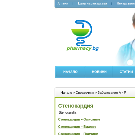
Аптеки
Цени на лекарства
Лекарствен
НАЧАЛО
НОВИНИ
СТАТИИ
Начало
>
Справочник
>
Заболявания А - Я
Стенокардия
Stenocardia
Стенокардия – Описание
Стенокардия – Видове
Стенокардия – Причини