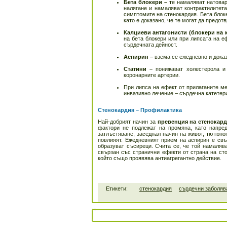
Бета блокери –
те намаляват натовар
налягане и намаляват контрактилитет
симптомите на стенокардия. Бета блок
като е доказано, че те могат да предо
Калциеви антагонисти (блокери на 
на бета блокери или при липсата на е
сърдечната дейност.
Аспирин –
взема се ежедневно и дока
Статини –
понижават холестерола и
коронарните артерии.
При липса на ефект от прилаганите ме
инвазивно лечение – сърдечна катетери
Стенокардия – Профилактика
Най-добрият начин за
превенция на стенокар
фактори не подлежат на промяна, като напре
затлъстяване, заседнал начин на живот, тютюно
повлияят. Ежедневният прием на аспирин е свъ
образуват съсиреци. Счита се, че той намаляв
свързан със странични ефекти от страна на ст
който също проявява антиагрегантно действие.
Етикети:
стенокардия
сърдечни заболяв