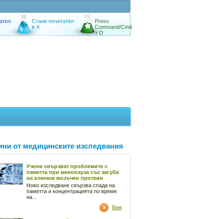
ател
Стани почитател
Press
в X
Command/Cmd
+ D
ини от медицинските изследвания
Учени свързват проблемите с
паметта при менопауза със загуба
на ключов мозъчен протеин
Ново изследване свързва спада на
паметта и концентрацията по време
на...
Виж