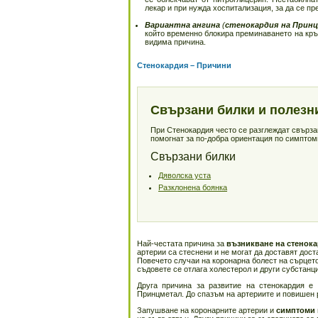
лекар и при нужда хоспитализация, за да се п
Вариантна ангина
(
стенокардия на Прин
който временно блокира преминаването на кръв
видима причина.
Стенокардия – Причини
Свързани билки и полезн
При Стенокардия често се разглеждат свързан
помогнат за по-добра ориентация по симптоми
Свързани билки
Дяволска уста
Разклонена боянка
Най-честата причина за
възникване на стенок
артерии са стеснени и не могат да доставят дос
Повечето случаи на коронарна болест на сърцет
съдовете се отлага холестерол и други субстанц
Друга причина за развитие на стенокардия е
Принцметал. До спазъм на артериите и повишен р
Запушване на коронарните артерии и
симптоми 