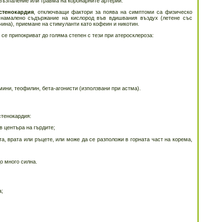
 възпаление или травма на коронарните артерии.
стенокардия
, отключващи фактори за поява на симптоми са физическо
, намалено съдържание на кислород във вдишвания въздух (летене със
ина), приемане на стимуланти като кофеин и никотин.
се припокриват до голяма степен с тези при атеросклероза:
ини, теофилин, бета-агонисти (използвани при астма).
стенокардия:
в центъра на гърдите;
, врата или ръцете, или може да се разположи в горната част на корема,
до много силна.
а;