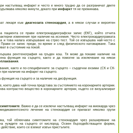
ри настъпващ инфаркт и често е много трудно да се разграничат двете
одължава няколко минути, докато при
инфаркт
тя не преминава.
чват лекаря към
диагнозата стенокардия
, а в някои случаи и вероятен
а пациента се прави електрокардиографски запис (ЕКГ), който отчита
рактерни изменения при наличие на исхемия. Често електрокардиограмата
а и това налага извършване на стрес-тест. Той се извършва най-често с
Прави се запис преди, по време и след физическото натоварване. Така
яват в състояние на покой.
звършва рентгенография на гръден кош. Тя може да покаже наличие на
шена функция на сърцето, както и да помогне за изключване на някои
оплаквания
.
вания, както и по-специфичните за сърцето – сърдечни ензими (СК и СК-
н при наличие на инфаркт на сърцето.
 функция на сърцето и за наличие на дисфункция.
, което дава най-точна представа за състоянието на коронарните артерии.
сква контрастно вещество в коронарните артерии, където се визуализират
симптомите
. Важно е да се изключи настъпващ инфаркт на миокарда чрез
медикаментозното лечение на стенокардия се прилагат няколко групи
ика, той облекчава симптомите на стенокардия чрез разширяване на
на нуждите на сърцето от кислород. Освен бързодействащите форми,
действие, които се вземат извън пристъпите.