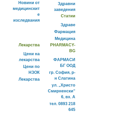
Новини от
Здравни
медицинскит
заведения
е
Статии
изследвания
Здраве
Фармация
Медицина
Лекарства
PHARMACY-
BG
Цени на
лекарства
ФАРМАСИ
БГ ООД
Цени по
НЗОК
гр. София, р-
н Слатина
Лекарства
ул. „Христо
Смирненски“
6, вх. А
тел. 0893 218
645