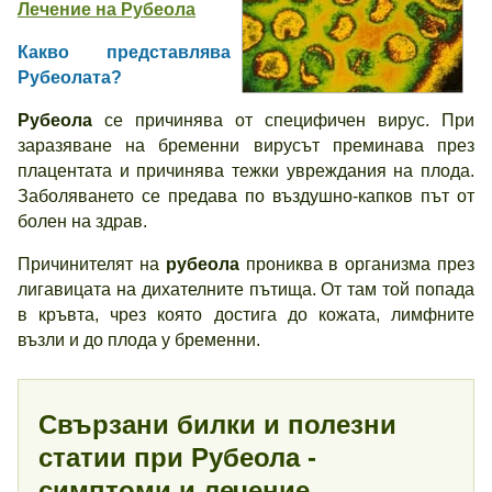
Лечение на Рубеола
Какво представлява
Рубеолата?
Рубеола
се причинява от специфичен вирус. При
заразяване на бременни вирусът преминава през
плацентата и причинява тежки увреждания на плода.
Заболяването се предава по въздушно-капков път от
болен на здрав.
Причинителят на
рубеола
прониква в организма през
лигавицата на дихателните пътища. От там той попада
в кръвта, чрез която достига до кожата, лимфните
възли и до плода у бременни.
Свързани билки и полезни
статии при Рубеола -
симптоми и лечение