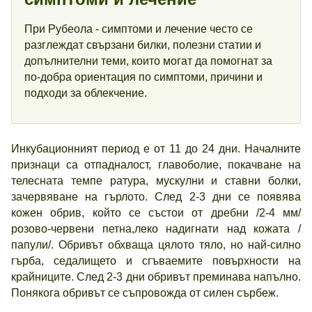
При Рубеола - симптоми и лечение често се
разглеждат свързани билки, полезни статии и
допълнителни теми, които могат да помогнат за
по-добра ориентация по симптоми, причини и
подходи за облекчение.
Инкубационният период е от 11 до 24 дни. Началните
признаци са отпадналост, главоболие, покачване на
телесната темпе ратура, мускулни и ставни болки,
зачервяване на гърлото. След 2-3 дни се появява
кожен обрив, който се състои от дребни /2-4 мм/
розово-червени петна,леко надигнати над кожата /
папули/. Обривът обхваща цялото тяло, но най-силно
гърба, седалището и сгъваемите повърхности на
крайниците. След 2-3 дни обривът преминава напълно.
Понякога обривът се съпровожда от силен сърбеж.