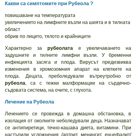
Какви са симптомите при Рубеола ?
повишаване на температурата
увеличението на лимфните възли на шията и в тилната
област
обрив по лицето, тялото и крайниците
Характерно за
рубеолата
е увеличаването на
задушните и тилните лимфни възли. У бременни
инфекцията засяга и плода. Вирусът предизвиква
изменения в хромозомния апарат на клетките на
плода. Децата, преболедували вътреутробно от
рубеола
, са с тежки малформации на сърдечно-
съдовата система, на очите, с глухота.
Лечение на Рубеола
Лечението се провежда в домашна обстановка, в
изолация от околните неболедували деца. Назначават
се антипиретици, течно-кашава диета, витамини. При
настъпили усложнения /артрит, менингит, енцефалит/