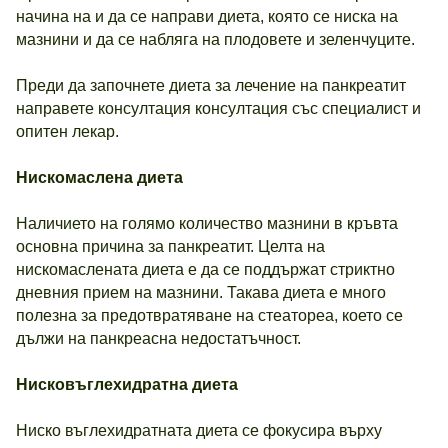
начина на и да се направи диета, която се ниска на
мазнини и да се набляга на плодовете и зеленчуците.
Преди да започнете диета за лечение на панкреатит
направете консултация консултация със специалист и
опитен лекар.
Нискомаслена диета
Наличието на голямо количество мазнини в кръвта
основна причина за панкреатит. Целта на
нискомаслената диета е да се поддържат стриктно
дневния прием на мазнини. Такава диета е много
полезна за предотвратяване на стеатореа, което се
дължи на панкреасна недостатъчност.
Нисковъглехидратна диета
Ниско въглехидратната диета се фокусира върху