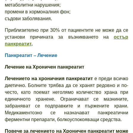
метаболитни нарушения;
промени в хормоналния фон;
съдови заболявания.
Приблизително при 30% от пациентите не може да се
установи причината за възникването на
остър
панкреатит
.
Панкреатит – Лечение
Лечение на Хроничен панкреатит
Лечението на хроничния панкреатит
е преди всичко
диетично. Болните трябва да се хранят редовно и по-
често, като поемат неголямо количество храна при
единичното хранене. Ограничават се мазнините,
забраняват се подправките и пържените храни.
Медикаментозно се назначават панкреатични
ферментни препарати, болкоуспокояващи средства.
Повече за лечението на Хроничен панкреатит може