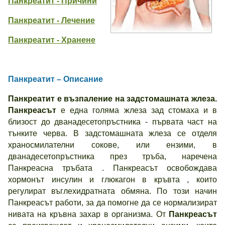
Панкреатит - Причини
Панкреатит - Лечение
Панкреатит - Хранене
Панкреатит – Описание
Панкреатит е възпаление на задстомашната жлеза.
Панкреасът
е една голяма жлеза зад стомаха и в
близост до дванадесетопръстника - първата част на
тънките черва. В задстомашната жлеза се отделя
храносмилателни сокове, или ензими, в
дванадесетопръстника през тръба, наречена
Панкреасна тръбата . Панкреасът освобождава
хормонът инсулин и глюкагон в кръвта , които
регулират въглехидратната обмяна. По този начин
Панкреасът работи, за да помогне да се нормализират
нивата на кръвна захар в организма. От
Панкреасът