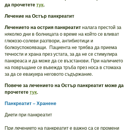
да прочетете
тук
.
Лечение на Остър панкреатит
Лечението на острия панкреатит
налага престой за
няколко дни в болницата о време на който се вливат
глюкозо-солеви разтвори, антибиотици и
болкоуспокояващи. Пациента не трябва да приема
течности и храна през устата, за да не се стимулира
панкреаса и да може да се възстанови. При наличието
на повръщане се въвежда тръба през носа в стомаха
за да се евакуира неговото съдържание.
Повече за лечението на Остър панкреатит може да
прочетете
тук
.
Панкреатит – Хранене
Диети при панкреатит
При лечението на панкреатит е важно са се промени