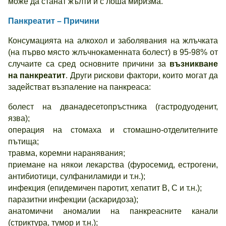
може да станат жълти и с лоша миризма.
Панкреатит – Причини
Консумацията на алкохол и заболявания на жлъчката
(на първо място жлъчнокаменната болест) в 95-98% от
случаите са сред основните причини за
възникване
на панкреатит
. Други рискови фактори, които могат да
задействат възпаление на панкреаса:
болест на дванадесетопръстника (гастродуоденит,
язва);
операция на стомаха и стомашно-отделителните
пътища;
травма, коремни наранявания;
приемане на някои лекарства (фуросемид, естрогени,
антибиотици, сулфаниламиди и т.н.);
инфекция (епидемичен паротит, хепатит В, С и т.н.);
паразитни инфекции (аскаридоза);
анатомични аномалии на панкреасните канали
(стриктура, тумор и т.н.);