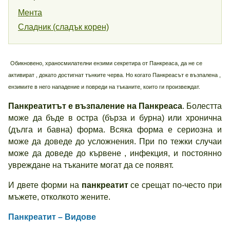
Мента
Сладник (сладък корен)
Обикновено, храносмилателни ензими секретира от Панкреаса, да не се
активират , докато достигнат тънките черва. Но когато Панкреасът е възпалена ,
ензимите в него нападение и повреди на тъканите, които ги произвеждат.
Панкреатитът е възпаление на Панкреаса
. Болестта
може да бъде в остра (бърза и бурна) или хронична
(дълга и бавна) форма. Всяка форма е сериозна и
може да доведе до усложнения. При по тежки случаи
може да доведе до кървене , инфекция, и постоянно
увреждане на тъканите могат да се появят.
И двете форми на
панкреатит
се срещат по-често при
мъжете, отколкото жените.
Панкреатит – Видове