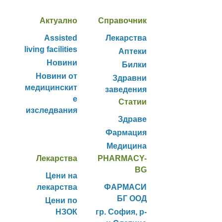
Актуално
Справочник
Assisted
Лекарства
living facilities
Аптеки
Новини
Билки
Новини от
Здравни
медицинскит
заведения
е
Статии
изследвания
Здраве
Фармация
Медицина
Лекарства
PHARMACY-
BG
Цени на
лекарства
ФАРМАСИ
БГ ООД
Цени по
НЗОК
гр. София, р-