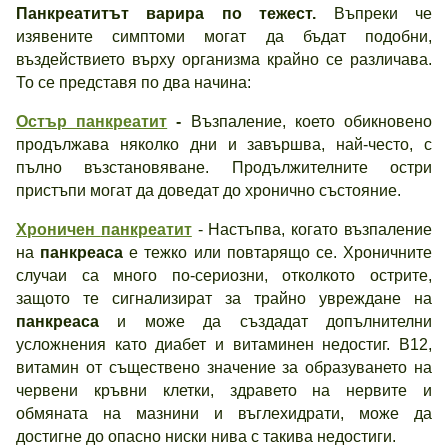
Панкреатитът варира по тежест.
Въпреки че
изявените симптоми могат да бъдат подобни,
въздействието върху организма крайно се различава.
То се представя по два начина:
Остър
панкреатит
-
Възпаление, което обикновено
продължава няколко дни и завършва, най-често, с
пълно възстановяване. Продължителните остри
пристъпи могат да доведат до хронично състояние.
Хроничен
панкреатит
- Настъпва, когато възпаление
на
панкреаса
е тежко или повтарящо се. Хроничните
случаи са много по-сериозни, отколкото острите,
защото те сигнализират за трайно увреждане на
панкреаса
и може да създадат допълнителни
усложнения като диабет и витаминен недостиг. В12,
витамин от съществено значение за образуването на
червени кръвни клетки, здравето на нервите и
обмяната на мазнини и въглехидрати, може да
достигне до опасно ниски нива с такива недостиги.