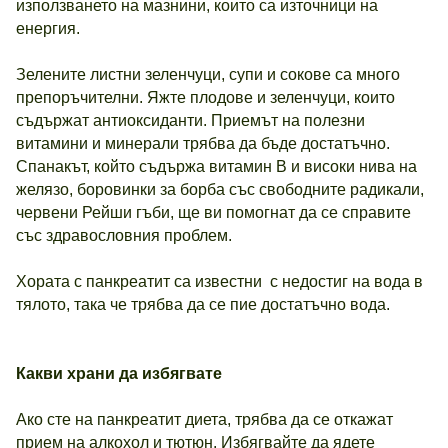
използването на мазнини, които са източници на
енергия.
Зелените листни зеленчуци, супи и сокове са много
препоръчителни. Яжте плодове и зеленчуци, които
съдържат антиоксиданти. Приемът на полезни
витамини и минерали трябва да бъде достатъчно.
Спанакът, който съдържа витамин В и високи нива на
желязо, боровинки за борба със свободните радикали,
червени Рейши гъби, ще ви помогнат да се справите
със здравословния проблем.
Хората с панкреатит са известни с недостиг на вода в
тялото, така че трябва да се пие достатъчно вода.
Какви храни да избягвате
Ако сте на панкреатит диета, трябва да се откажат
прием на алкохол и тютюн. Избягвайте да ядете