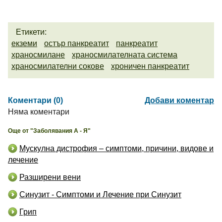
Етикети:
екземи
остър панкреатит
панкреатит
храносмилане
храносмилателната система
храносмилателни сокове
хроничен панкреатит
Коментари (0)
Добави коментар
Няма коментари
Още от "Заболявания А - Я"
Мускулна дистрофия – симптоми, причини, видове и
лечение
Разширени вени
Синузит - Симптоми и Лечение при Синузит
Грип