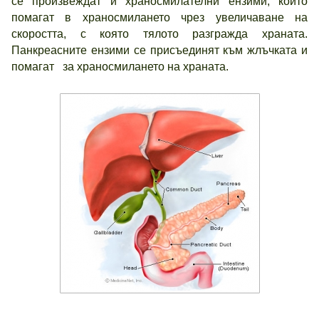
се произвеждат и храносмилателни ензими, които
помагат в храносмилането чрез увеличаване на
скоростта, с която тялото разгражда храната.
Панкреасните ензими се присъединят към жлъчката и
помагат за храносмилането на храната.