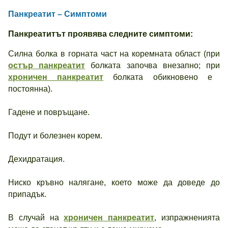
Панкреатит – Симптоми
Панкреатитът проявява следните симптоми:
Силна болка в горната част на коремната област (при
остър панкреатит
болката започва внезапно; при
хроничен панкреатит
болката обикновено е
постоянна).
Гадене и повръщане.
Подут и болезнен корем.
Дехидратация.
Ниско кръвно налягане, което може да доведе до
припадък.
В случай на
хроничен панкреатит
, изпражненията