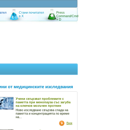
ател
Стани почитател
Press
в X
Command/Cmd
+ D
ини от медицинските изследвания
Учени свързват проблемите с
паметта при менопауза със загуба
на ключов мозъчен протеин
Ново изследване свързва спада на
паметта и концентрацията по време
на...
Виж