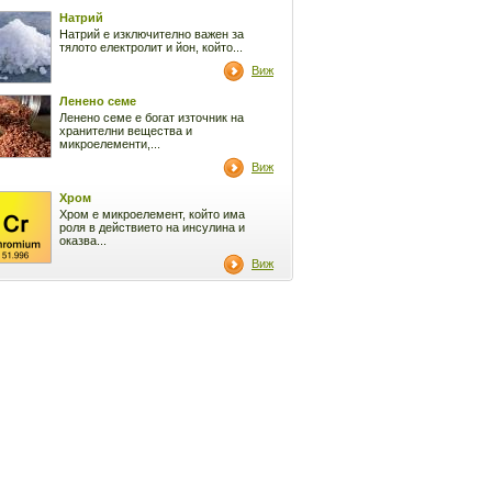
Натрий
Натрий е изключително важен за
тялото електролит и йон, който...
Виж
Ленено семе
Ленено семе е богат източник на
хранителни вещества и
микроелементи,...
Виж
Хром
Хром е микроелемент, който има
роля в действието на инсулина и
оказва...
Виж