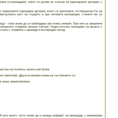
ина (стенокардия), която се дължи на спазъм на коронарните артерии, с
от нормалните коронарни артерии, които се разполагат по повърхността на
мускулната част на сърцето и при неговата контракция, стените им се
од) – това може да се наблюдава при тежка анемия. При нея са намалени
итроцитите (червени кръвни клетки). Недостатъчно насищане на кръвта с
ъчност, отравяне с цианиди и въглероден оксид.
увство на пълнота, натиск или болка.
ки симптоми. Други възможни изяви на състоянието са:
на лошо храносмилане;
ъй като много често може да е налице инфаркт на миокарда, с минимални