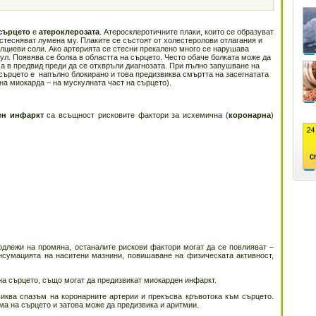
сърцето
е
атероклерозата
. Атеросклеротичните плаки, които се образуват
 стесняват лумена му. Плаките се състоят от холестеролови отлагания и
калциеви соли. Ако артерията се стесни прекалено много се нарушава
л. Появява се болка в областта на сърцето. Често обаче болката може да
има в предвид преди да се отхвръли диагнозата. При пълно запушване на
сърцето е напълно блокирано и това предизвиква смъртта на засегнатата
на миокарда – на мускулната част на сърцето).
ен инфаркт
са всъщност рисковите фактори за исхемична (
коронарна
)
одлежи на промяна, останалите рискови фактори могат да се повлияват –
сумацията на наситени мазнини, повишаване на физическата активност,
на сърцето, също могат да предизвикат миокарден инфаркт.
виква спазъм на коронарните артерии и прекъсва кръвотока към сърцето.
а на сърцето и затова може да предизвика и аритмии.