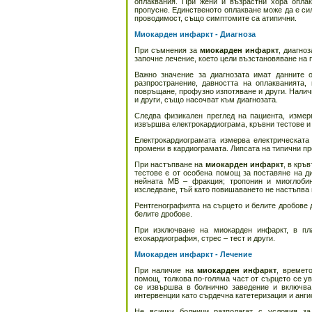
оплаквания. При жени и възрастни хора оплак
пропусне. Единственото оплакване може да е си
проводимост, също симптомите са атипични.
Миокарден инфаркт - Диагноза
При съмнения за
миокарден инфаркт
, диагно
започне лечение, което цели възстановяване на
Важно значение за диагнозата имат данните о
разпространение, давността на оплакванията,
повръщане, профузно изпотяване и други. Налич
и други, също насочват към диагнозата.
Следва физикален преглед на пациента, измерв
извършва електрокардиограма, кръвни тестове и
Електрокардиограмата измерва електрическата
промени в кардиограмата. Липсата на типични пр
При настъпване на
миокарден инфаркт
, в кръ
тестове е от особена помощ за поставяне на д
нейната МВ – фракция; тропонин и миоглобин
изследване, тъй като повишаването не настъпва 
Рентгенографията на сърцето и белите дробове 
белите дробове.
При изключване на миокарден инфаркт, в пл
ехокардиография, стрес – тест и други.
Миокарден инфаркт - Лечение
При наличие на
миокарден инфаркт
, времет
помощ, толкова по-голяма част от сърцето се у
се извършва в болнично заведение и включва
интервенции като сърдечна катетеризация и анги
Не всички болници разполагат с условия за 