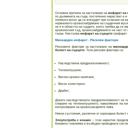
Основна причина за настъпване на
инфаркт на 
по дължината на съда, постепенно нарастват и и
понякога могат да се втвърдят при отлагане на 
нормалното кръвоснабдяване на сърдечния муску
не е в областта на гърдите, което трябва да се 
кръвоносния съд, кръвоснабдяването на част от 
тъкан. Настъпва
инфаркт на сърцето
(инфаркт 
Миокарден инфаркт - Рискови фактори
Рисковите фактори за настъпване на
миокард
болест на сърцето
. Тези рискови фактори са:
Наследствена предразположеност;
Тютюнопушене;
Високо кръвно налягане;
Висок холестерол;
Диабет;
Докато наследствената предразположеност не п
спиране на тютюнопушенето, намаляване на кон
контролиране на кръвнозахарните нива.
Някои състояния, различни от коронарна болест 
Злоупотреба с кокаин
– този наркотик предиз
Кокаинът повлиява и възбудно-проводната систем