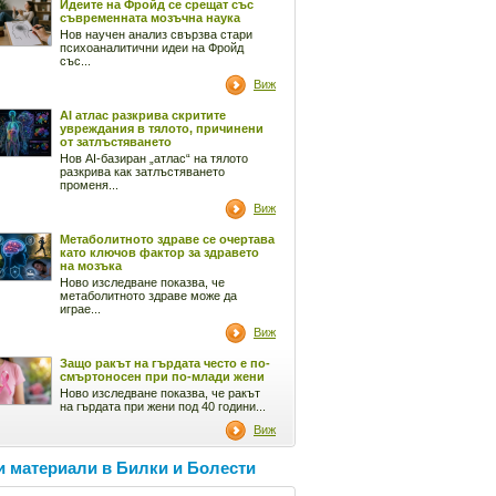
Идеите на Фройд се срещат със
съвременната мозъчна наука
Нов научен анализ свързва стари
психоаналитични идеи на Фройд
със...
Виж
AI атлас разкрива скритите
увреждания в тялото, причинени
от затлъстяването
Нов AI-базиран „атлас“ на тялото
разкрива как затлъстяването
променя...
Виж
Метаболитното здраве се очертава
като ключов фактор за здравето
на мозъка
Ново изследване показва, че
метаболитното здраве може да
играе...
Виж
Защо ракът на гърдата често е по-
смъртоносен при по-млади жени
Ново изследване показва, че ракът
на гърдата при жени под 40 години...
Виж
 материали в Билки и Болести