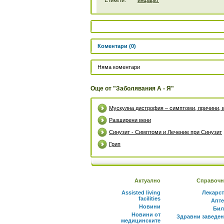
Етикети:
инфаркт
Коментари (0)
Няма коментари
Още от "Заболявания А - Я"
Мускулна дистрофия – симптоми, причини, 
Разширени вени
Синузит - Симптоми и Лечение при Синузит
Грип
Актуално
Справочн
Assisted living
Лекарс
facilities
Апте
Новини
Бил
Новини от
Здравни заведе
медицинските