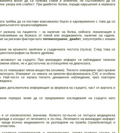
ванията могат да са толкова слаби и атипични, че състоянието да се
лна умора или слабост. При диабетно болни, поради нарушения в нервната
зата трябва да се постави максимално бързо и едновременно с това да се
 прекъснатото кръвоснабдяване.
т разказа на пациента – за наличие на болка, нейната локализация и
 повлияване на болката от покой или медикаменти, наличие на гадене,
ие на рискови фактори като
тютюнопушене
,
диабет
, злоупотреба с кокаин
ане на кръвното налягане и сърдечната честота (пулса). След това се
 рентгенография на белите дробове.
 активност на сърцето. При миокарден инфаркт се наблюдават типични
омени обаче, не е достатъчна за отхвърляне на диагнозата.
вта се повишават някои вещества (ензими). Тяхното измерване чрез кръвни
иагнозата. Измерват се нивата на креатин-фосфокиназата (СК) и особено
. Най-често се налага тяхното динамично наблюдение, чрез повторно
веднага.
дава допълнителна информация за формата на сърцето, част от аортата и
анов порядък може да се предприемат изследвания на сърцето като
о е от изключително значение. Колкото по-късно се потърси медицинска
врежда и изходът от лечението е по-лош. Лечението на миокарден инфаркт
 преди всичко медикаменти за разтваряне на тромба (тромболитици) и
опластика.
сърдечна катетеризация и ангиопластика, затова първата стъпка за