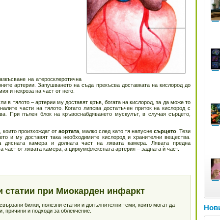
азкъсване на атеросклеротична
рните артерии. Запушването на съда прекъсва доставката на кислород до
ия и некроза на част от него.
ли в тялото – артерии му доставят кръв, богата на кислород, за да може то
налите части на тялото. Когато липсва достатъчен приток на кислород с
ва. При пълен блок на кръвоснабдяването мускулът, в случая сърцето,
, които произхождат от
аортата
, малко след като тя напусне
сърцето
. Тези
ето и му доставят така необходимите кислород и хранителни вещества.
ва
дясната камера и долната част на лявата камера. Лявата предна
 част от лявата камера, а циркумфлексната артерия – задната ѝ част.
и статии при Миокарден инфаркт
вързани билки, полезни статии и допълнителни теми, които могат да
Нови
, причини и подходи за облекчение.