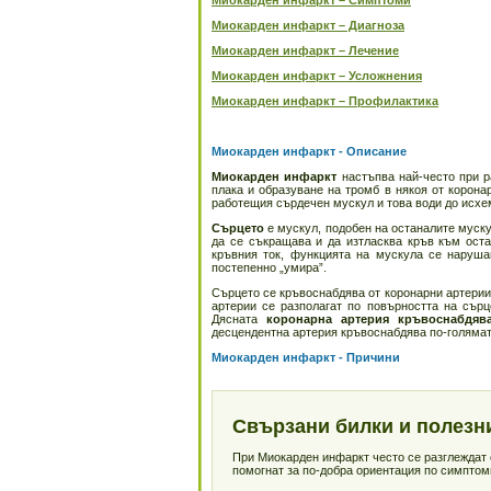
Миокарден инфаркт – Симптоми
Миокарден инфаркт – Диагноза
Миокарден инфаркт – Лечение
Миокарден инфаркт – Усложнения
Миокарден инфаркт – Профилактика
Миокарден инфаркт - Описание
Миокарден инфаркт
настъпва най-често при р
плака и образуване на тромб в някоя от корона
работещия сърдечен мускул и това води до исхем
Сърцето
е мускул, подобен на останалите муску
да се съкращава и да изтласква кръв към оста
кръвния ток, функцията на мускула се наруша
постепенно „умира”.
Сърцето се кръвоснабдява от коронарни артерии
артерии се разполагат по повърността на сърц
Дясната
коронарна артерия
кръвоснабдя
десцендентна артерия кръвоснабдява по-голямата
Миокарден инфаркт - Причини
Свързани билки и полезн
При Миокарден инфаркт често се разглеждат с
помогнат за по-добра ориентация по симптоми