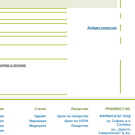
Добави коментар
видове и лечение
ик
Статии
Лекарства
PHARMACY-BG
тва
Здраве
Цени на лекарства
ФАРМАСИ БГ ООД
ки
Фармация
Цени по НЗОК
гр. София, р-н
Слатина
ки
Медицина
Лекарства
ул. „Христо
ния
Смирненски“ 6, вх.