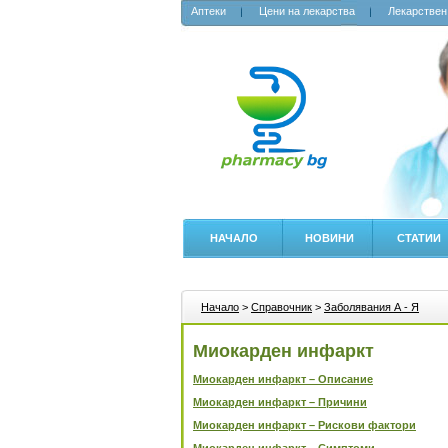
Аптеки
Цени на лекарства
Лекарствен
НАЧАЛО
НОВИНИ
СТАТИИ
Начало
>
Справочник
>
Заболявания А - Я
Миокарден инфаркт
Миокарден инфаркт – Описание
Миокарден инфаркт – Причини
Миокарден инфаркт – Рискови фактори