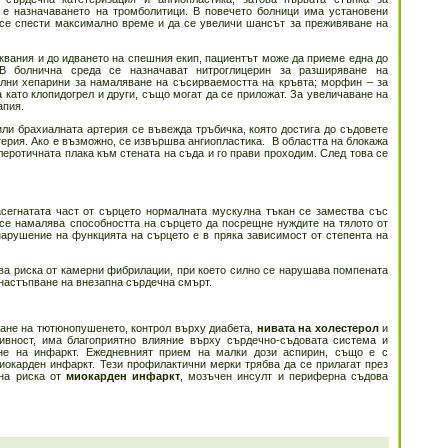
 е назначаването на тромболитици. В повечето болници има установени
а се спести максимално време и да се увеличи шансът за преживяване на
вания и до идването на спешния екип, пациентът може да приеме една до
 В болнична среда се назначават нитроглицерин за разширяване на
лни хепарини за намаляване на съсирваемостта на кръвта; морфин – за
 като клопидогрел и други, също могат да се приложат. За увеличаване на
апия.
ли брахиалната артерия се въвежда тръбичка, която достига до съдовете
терия. Ако е възможно, се извършва ангиопластика. В областта на блокажа
леротичната плака към стената на съда и го прави проходим. След това се
асегнатата част от сърцето нормалната мускулна тъкан се замества със
 се намалява способността на сърцето да посрещне нуждите на тялото от
нарушение на функцията на сърцето е в пряка зависимост от степента на
а риска от камерни фибрилации, при което силно се нарушава помпената
 настъпване на внезапна сърдечна смърт.
ане на тютюнопушенето, контрол върху диабета,
нивата на холестерол
и
тивност, има благоприятно влияние върху сърдечно-съдовата система и
не на инфаркт. Ежедневният прием на малки дози аспирин, също е с
иокарден инфаркт. Тези профилактични мерки трябва да се прилагат през
 на риска от
миокарден инфаркт
, мозъчен инсулт и периферна съдова