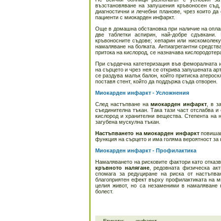
възстановяване на запушения кръвоносен съд,
диагностични и лечебни планове, чрез които д
пациенти с миокарден инфаркт.
Още в домашна обстановка при наличие на оплак
две таблетки аспирин, най-добре сдъвкани.
кръвоносните съдове; хепарин или нискомолеку
намаляване на болката. Антиагрегантни средства
притока на кислород, се назначава кислородотер
При сърдечна катетеризация във феморалната и
на сърцето и чрез нея се открива запушената ар
се раздува малък балон, който притиска атероск
поставя стент, който да поддържа съда отворен.
Миокарден инфаркт - Усложнения
След настъпване на
миокарден инфаркт
, в з
съединителна тъкан. Така тази част отслабва и
кислород и хранителни вещества. Степента на 
загубена мускулна тъкан.
Настъпването на миокарден инфаркт
повишав
функция на сърцето и има голяма вероятност за
Миокарден инфаркт - Профилактика
Намаляването на рисковите фактори като отказв
кръвното налягане
, редовната физическа ак
спомага за редуциране на риска от настъпва
благоприятен ефект върху профилактиката на м
целия живот, но са незаменими в намаляване
болест.