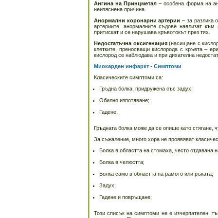
Ангина на Принцметал
– особена форма на анг
неизяснена причина.
Анормални коронарни артерии
– за разлика 
артериите, анормалните съдове навлизат към 
притискат и се нарушава кръвотокът през тях.
Недостатъчна оксигенация
(насищане с кислор
клетките, преносващи кислорода с кръвта – ер
кислород се наблюдава и при дихателна недостат
Миокарден инфаркт - Симптоми
Класическите симптоми са:
Гръдна болка, придружена със задух;
Обилно изпотяване;
Гадене.
Гръдната болка може да се опише като стягане, ч
За съжаление, много хора не проявяват класичес
Болка в областта на стомаха, често отдавана 
Болка в челюстта;
Болка само в областта на рамото или ръката;
Задух;
Гадене и повръщане;
Този списък на симптоми не е изчерпателен, т