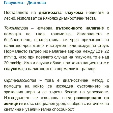
Глаукома – Диагноза
Поставянето на
диагнозата глаукома
невинаги е
лесно. Използват се няколко диагностични теста:
Тонометрия
– измерва
вътреочното налягане
с
помощта на т.нар. тонометър. Измерването е
безболезнено, осъществява се чрез прилагане на
налягане чрез малък инструмент или въздушна струя.
Нормалното вътреочно налягане варира между 12 и 22
mmHg, като при повечето случаи на глаукома то е над
20 mmHg. Има и случаи обаче, при които пациентът е с
глаукома
, а налягането е в нормалните граници.
Офталмоскопия
– това е диагностичен метод, с
помощта на който се изследва състоянието на
зрителния нерв и се търсят белези на увреждане.
Изследването се извършва след
разширяване на
зениците
и със специален уред, снабден с източник на
светлина и увеличителна способност.