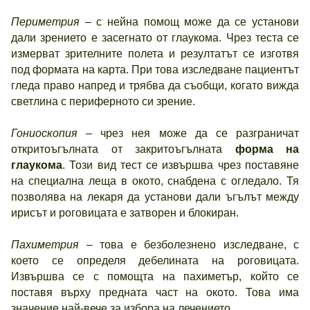
Периметрия
– с нейна помощ може да се установи
дали зрението е засегнато от глаукома. Чрез теста се
измерват зрителните полета и резултатът се изготвя
под формата на карта. При това изследване пациентът
гледа право напред и трябва да съобщи, когато вижда
светлина с периферното си зрение.
Гониоскопия
– чрез нея може да се разграничат
откритоъгълната от закритоъгълната
форма на
глаукома
. Този вид тест се извършва чрез поставяне
на специална леща в окото, снабдена с огледало. Тя
позволява на лекаря да установи дали ъгълът между
ирисът и роговицата е затворен и блокиран.
Пахиметрия
– това е безболезнено изследване, с
което се определя дебелината на роговицата.
Извършва се с помощта на пахиметър, който се
поставя върху предната част на окото. Това има
значение най-вече за избора на лечението.