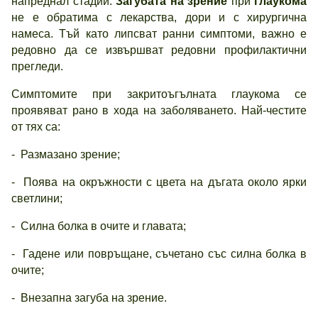
напреднал стадий.
Загубата на зрение
при
глаукома
не е обратима с лекарства, дори и с хирургична
намеса. Тъй като липсват ранни симптоми, важно е
редовно да се извършват редовни профилактични
прегледи.
Симптомите при закритоъгълната глаукома се
проявяват рано в хода на заболяването. Най-честите
от тях са:
- Размазано зрение;
- Поява на окръжности с цвета на дъгата около ярки
светлини;
- Силна болка в очите и главата;
- Гадене или повръщане, съчетано със силна болка в
очите;
- Внезапна загуба на зрение.