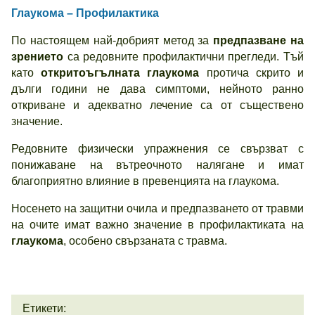
Глаукома – Профилактика
По настоящем най-добрият метод за
предпазване на
зрението
са редовните профилактични прегледи. Тъй
като
откритоъгълната глаукома
протича скрито и
дълги години не дава симптоми, нейното ранно
откриване и адекватно лечение са от съществено
значение.
Редовните физически упражнения се свързват с
понижаване на вътреочното налягане и имат
благоприятно влияние в превенцията на глаукома.
Носенето на защитни очила и предпазването от травми
на очите имат важно значение в профилактиката на
глаукома
, особено свързаната с травма.
Етикети: