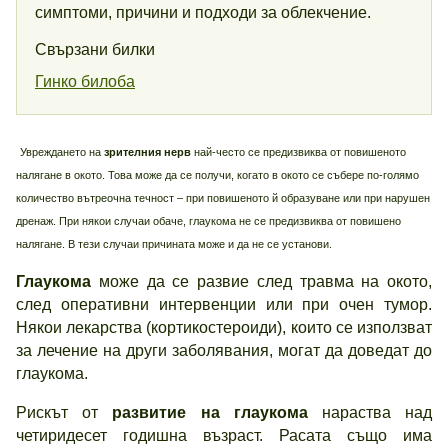
симптоми, причини и подходи за облекчение.
Свързани билки
Гинко билоба
Увреждането на
зрителния нерв
най-често се предизвиква от повишеното
налягане в окото. Това може да се получи, когато в окото се събере по-голямо
количество вътреочна течност – при повишеното й образуване или при нарушен
дренаж. При някои случаи обаче, глаукома не се предизвиква от повишено
налягане. В тези случаи причината може и да не се установи.
Глаукома
може да се развие след травма на окото,
след оперативни интервенции или при очен тумор.
Някои лекарства (кортикостероиди), които се използват
за лечение на други заболявания, могат да доведат до
глаукома.
Рискът от
развитие на глаукома
нараства над
четиридесет годишна възраст. Расата също има