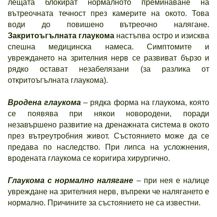
лещата блокират нормалното преминаване на
вътреочната течност през камерите на окото. Това
води до повишено вътреочно налягане.
Закритоъгълната глаукома
настъпва остро и изисква
спешна медицинска намеса. Симптомите и
увреждането на зрителния нерв се развиват бързо и
рядко остават незабелязани (за разлика от
откритоъгълната глаукома).
Вродена глаукома
– рядка форма на глаукома, която
се появява при някои новородени, поради
незавършено развитие на дренажната система в окото
през вътреутробния живот. Състоянието може да се
предава по наследство. При липса на усложнения,
вродената глаукома се коригира хирургично.
Глаукома с нормално налягане
– при нея е налице
увреждане на зрителния нерв, въпреки че налягането е
нормално. Причините за състоянието не са известни.