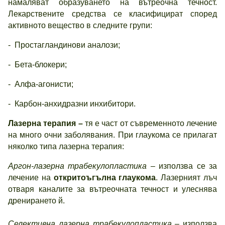
намаляват образуването на вътреочна течност.
Лекарствените средства се класифицират според
активното вещество в следните групи:
- Простагландинови аналози;
- Бета-блокери;
- Алфа-агонисти;
- Карбон-анхидразни инхибитори.
Лазерна терапия –
тя е част от съвременното лечение
на много очни заболявания. При глаукома се прилагат
няколко типа лазерна терапия:
Аргон-лазерна трабекулопластика –
използва се за
лечение на
откритоъгълна глаукома
. Лазерният лъч
отваря каналите за вътреочната течност и улеснява
дренирането й.
Селективна лазерна трабекулопластика –
използва