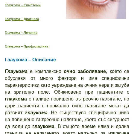
Глаукома – Симптоми
Глаукома – Диагноза
Глаукома – Лечение
Глаукома – Профилактика
Глаукома – Описание
Глаукома
е комплексно
очно заболяване
, което се
обуславя от много фактори и има специфични
характеристики като увреждане на очния нерв и загуба
на зрително поле. Обикновено при пациентите с
глаукома
е налице повишено вътреочно налягане, но
дори пациенти с нормално очно налягане могат да
развият
глаукома
. Не съществува специфично ниво
на повишено вътреочно налягане, което със сигурност
да води до
глаукома
. В същото време няма и долна
граница на налягането, която напълно да изключва