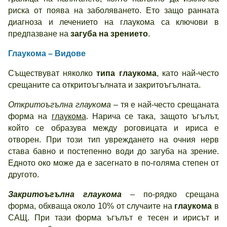
риска от поява на заболяването. Ето защо ранната
диагноза и лечението на глаукома са ключови в
предпазване на
загуба на зрението
.
Глаукома – Видове
Съществуват няколко
типа глаукома
, като най-често
срещаните са откритоъгълната и закритоъгълната.
Откритоъгълна глаукома
– тя е най-често срещаната
форма на
глаукома
. Нарича се така, защото ъгълът,
който се образува между роговицата и ириса е
отворен. При този тип увреждането на очния нерв
става бавно и постепенно води до загуба на зрение.
Едното око може да е засегнато в по-голяма степен от
другото.
Закритоъгълна глаукома
– по-рядко срещана
форма, обхваща около 10% от случаите на
глаукома
в
САЩ. При тази форма ъгълът е тесен и ирисът и