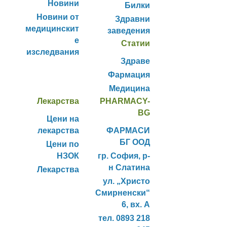
Новини
Билки
Новини от
Здравни
медицинскит
заведения
е
Статии
изследвания
Здраве
Фармация
Медицина
Лекарства
PHARMACY-
BG
Цени на
лекарства
ФАРМАСИ
БГ ООД
Цени по
НЗОК
гр. София, р-
н Слатина
Лекарства
ул. „Христо
Смирненски“
6, вх. А
тел. 0893 218