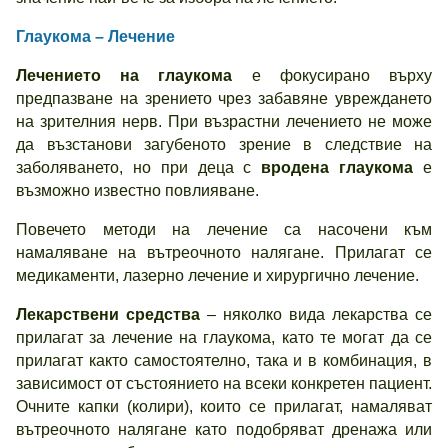
Глаукома – Лечение
Лечението на глаукома
е фокусирано върху
предпазване на зрението чрез забавяне увреждането
на зрителния нерв. При възрастни лечението не може
да възстанови загубеното зрение в следствие на
заболяването, но при деца с
вродена глаукома
е
възможно известно повлияване.
Повечето методи на лечение са насочени към
намаляване на вътреочното налягане. Прилагат се
медикаменти, лазерно лечение и хирургично лечение.
Лекарствени средства
– няколко вида лекарства се
прилагат за лечение на глаукома, като те могат да се
прилагат както самостоятелно, така и в комбинация, в
зависимост от състоянието на всеки конкретен пациент.
Очните капки (колири), които се прилагат, намаляват
вътреочното налягане като подобряват дренажа или