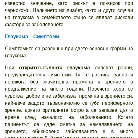
известно значение, като рискът е по-висок при
чернокожи. Наличието на диабет, както и други случаи
на глаукома в семейството също се явяват рискови
фактори за заболяването.
Глаукома – Симптоми
Симптомите са различни при двете основни форми на
глаукома.
При
откритоъгълната глаукома
липсват ранни,
предупредителни симптоми. Тя се развива бавно и
понякога без значителна промяна в зрението в
продължение на много години. Повечето хора се
чувстват добре и не забелязват промяна в зрението си,
най-вече защото първоначално се губи периферното
зрение, докато зрителната острота се запазва дълго
време след началото на заболяването. Когато
пациентът се даде сметка за намаляването на
зрението, обикновено заболяването е в много