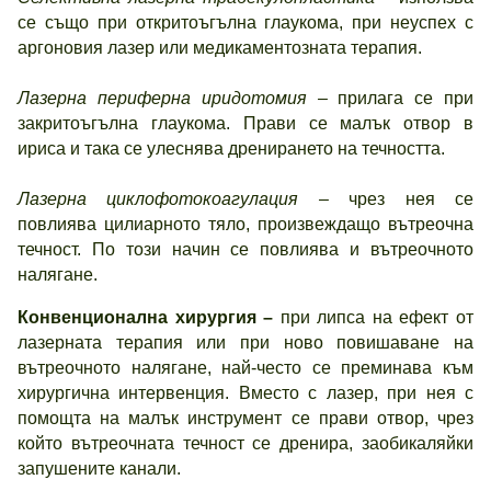
се също при откритоъгълна глаукома, при неуспех с
аргоновия лазер или медикаментозната терапия.
Лазерна периферна иридотомия –
прилага се при
закритоъгълна глаукома. Прави се малък отвор в
ириса и така се улеснява дренирането на течността.
Лазерна циклофотокоагулация –
чрез нея се
повлиява цилиарното тяло, произвеждащо вътреочна
течност. По този начин се повлиява и вътреочното
налягане.
Конвенционална хирургия –
при липса на ефект от
лазерната терапия или при ново повишаване на
вътреочното налягане, най-често се преминава към
хирургична интервенция. Вместо с лазер, при нея с
помощта на малък инструмент се прави отвор, чрез
който вътреочната течност се дренира, заобикаляйки
запушените канали.