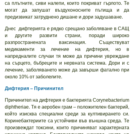
са плътните, сиви налепи, които покриват гърлото. Те
могат да запушат въздухоносните пътища и да
предизвикат затруднено дишане и дори задушаване.
Днес дифтерията е рядко срещано заболяване в САЩ
и другите развити страни, поради широко
разпространената ваксинация. Съществуват
медикаменти за лечение на дифтерия, но в
напредналите случаи тя може да причини увреждане
на сърцето, бъбреците и нервната система. Дори и с
лечение, заболяването може да завърши фатално при
около 10% от заболелите.
Дифтерия – Причинител
Причинител на дифтерия е бактерията Corynebacterium
diphtheriae. Тя е аеробен грам – положителен бактерий,
който изисква специални среди за култивирането си.
Коринебактериите са устойчиви във външна среда. Те
произвеждат токсини, които причиняват характерната