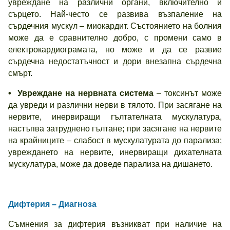
увреждане на различни органи, включително и
сърцето. Най-често се развива възпаление на
сърдечния мускул – миокардит. Състоянието на болния
може да е сравнително добро, с промени само в
електрокардиограмата, но може и да се развие
сърдечна недостатъчност и дори внезапна сърдечна
смърт.
•
Увреждане на нервната система
– токсинът може
да увреди и различни нерви в тялото. При засягане на
нервите, инервиращи гълтателната мускулатура,
настъпва затруднено гълтане; при засягане на нервите
на крайниците – слабост в мускулатурата до парализа;
увреждането на нервите, инервиращи дихателната
мускулатура, може да доведе парализа на дишането.
Дифтерия – Диагноза
Съмнения за дифтерия възникват при наличие на