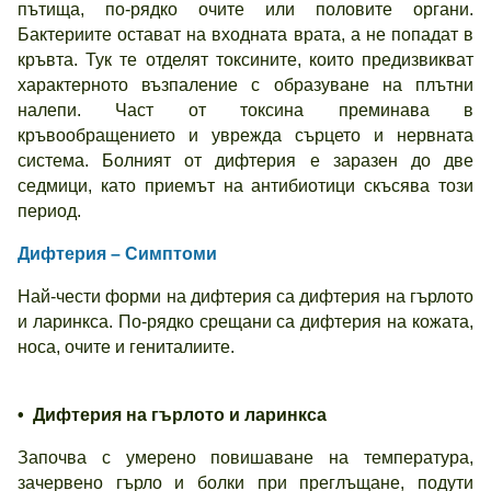
пътища, по-рядко очите или половите органи.
Бактериите остават на входната врата, а не попадат в
кръвта. Тук те отделят токсините, които предизвикват
характерното възпаление с образуване на плътни
налепи. Част от токсина преминава в
кръвообращението и уврежда сърцето и нервната
система. Болният от дифтерия е заразен до две
седмици, като приемът на антибиотици скъсява този
период.
Дифтерия – Симптоми
Най-чести форми на дифтерия са дифтерия на гърлото
и ларинкса. По-рядко срещани са дифтерия на кожата,
носа, очите и гениталиите.
• Дифтерия на гърлото и ларинкса
Започва с умерено повишаване на температура,
зачервено гърло и болки при преглъщане, подути