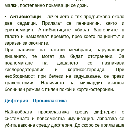
малки, постепенно покачващи се дози.
• Антибиотици
– лечението с тях продължава около
две седмици. Прилагат се пеницилин, както и
еритромицин. Антибиотиците убиват бактериите в
тялото и намаляват времето, през което пациентът е
заразен за околните.
При наличие на плътни мембрани, нарушаващи
дишането, те могат да бъдат отстранени. За
подпомагане на дишането се назначава
кислородотерапия и кортикостероиди. При
необходимост, при белези на задушаване, се прави
трахеостомия. Наличието на миокардит изисква
болничен режим с пълен покой и кортикостероиди.
Дифтерия – Профилактика
Най-добрата профилактика срещу дифтерия е
системната и повсеместна имунизация. Използва се
убита ваксина срещу дифтерия. До скоро се прилагаше