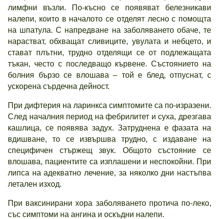
лимфни възли. По-късно се появяват белезникави
налепи, които в началото се отделят лесно с помощта
на шпатула. С напредване на заболяването обаче, те
нарастват, обхващат сливиците, увулата и небцето, и
стават плътни, трудно отделящи се от подлежащата
тъкан, често с последващо кървене. Състоянието на
болния бързо се влошава – той е блед, отпуснат, с
ускорена сърдечна дейност.
При дифтерия на ларинкса симптомите са по-изразени.
След началния период на фебрилитет и суха, дрезгава
кашлица, се появява задух. Затруднена е фазата на
вдишване, то се извършва трудно, с издаване на
специфичен стържещ звук. Общото състояние се
влошава, пациентите са изплашени и неспокойни. При
липса на адекватно лечение, за няколко дни настъпва
летален изход.
При ваксинирани хора заболяването протича по-леко,
със симптоми на ангина и оскъдни налепи.