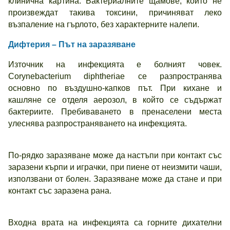
клинична картина. Бактериалните щамове, които не
произвеждат такива токсини, причиняват леко
възпаление на гърлото, без характерните налепи.
Дифтерия – Път на заразяване
Източник на инфекцията е болният човек.
Corynebacterium diphtheriae се разпространява
основно по въздушно-капков път. При кихане и
кашляне се отделя аерозол, в който се съдържат
бактериите. Пребиваването в пренаселени места
улеснява разпространяването на инфекцията.
По-рядко заразяване може да настъпи при контакт със
заразени кърпи и играчки, при пиене от неизмити чаши,
използвани от болен. Заразяване може да стане и при
контакт със заразена рана.
Входна врата на инфекцията са горните дихателни