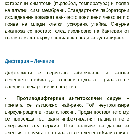
катарални симптоми (гърлобол, температура) и поява
на плътни, сиви мембрани. Стандартните лабораторни
изследвания показват най-често повишени левкоцити с
поява на млади клетки, ускорена утайка. Сигурна
диагноза се поставя след изолиране на бактерия от
гърлен секрет върху специални среди за култивиране.
Дифтерия – Лечение
Дифтерията е сериозно заболяване и затова
лечението трябва да започне веднага. Прилагат се
следните лекарствени средства:
• Противодифтериен антитоксичен серум
–
прилага се възможно най-рано. Той неутрализира
циркулиращия в кръвта токсин. Преди поставянето му,
се провежда тест дали инфектираният пациент не е
алергичен към серума. При наличие на данни за
алергия, серумът се прилага след десенсибилизация с