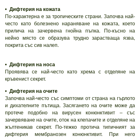
• Дифтерия на кожата
По-характерна е за тропическите страни. Започва най-
често като болезнено нараняване на кожата, което
прилича на зачервена гнойна пъпка. По-късно на
нейно място се образува трудно зарастваща язва,
покрита със сив налеп.
• Дифтерия на носа
Проявява се най-често като хрема с отделяне на
кръвенист секрет.
• Дифтерия на очите
Започва най-често със симптоми от страна на гърлото
и дихателните пътища. Засягането на очите може да
протече подобно на вирусен конюнктивит – със
зачервяване на очите, оток на клепачите и отделяне на
жълтеникав секрет. По-тежко протича типичният за
дифтерия мембранозен конюнктивит. При него