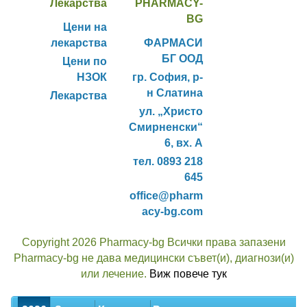
Лекарства
PHARMACY-
BG
Цени на
лекарства
ФАРМАСИ
БГ ООД
Цени по
НЗОК
гр. София, р-
н Слатина
Лекарства
ул. „Христо
Смирненски“
6, вх. А
тел. 0893 218
645
office@pharm
acy-bg.com
Copyright 2026 Pharmacy-bg Всички права запазени
Pharmacy-bg не дава медицински съвет(и), диагнози(и)
или лечение.
Виж повече тук