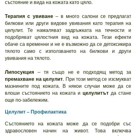
състояние и вида на кожата като цяло.
Терапия с увиване
– в много салони се предлагат
билкови или други видове увивания като терапия на
целулит. Те намаляват задръжката на течности и
подобряват цялостния вид на кожата. Тези ефекти
обаче са временни и не е възможно да се детоксикира
тялото само с използването на билкови и други
увивания на тялото.
Липосукция
– тя също не е подходящ метод за
премахване на целулит
. При този метод се изсмукват
мазнините под кожата. В някои случаи може да се
влоши състоянието на кожата и
целулитът
да стане
още по-забележим.
Целулит – Профилактика
Състоянието на кожата може да се подобри със
здравословен начин на живот. Това включва