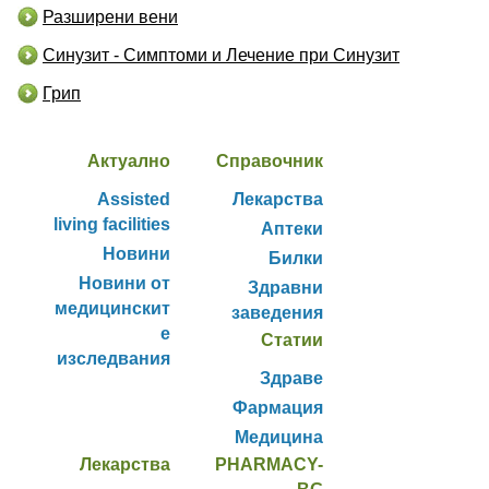
Разширени вени
Синузит - Симптоми и Лечение при Синузит
Грип
Актуално
Справочник
Assisted
Лекарства
living facilities
Аптеки
Новини
Билки
Новини от
Здравни
медицинскит
заведения
е
Статии
изследвания
Здраве
Фармация
Медицина
Лекарства
PHARMACY-