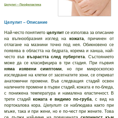
Целулит – Профилактика
Целулит – Описание
Най-често понятието
целулит
се използва за описание
на вълнообразния изглед на
кожата
, причинен от
отлагане на мазнини точно под нея. Обикновено се
появява в областта на бедрата, корема и ханша, най-
често във
възрастта след пубертета
. Състоянието
може да се класифицира в три стадия. При първия
няма изявени симптоми
, но при микроскопско
изследване на клетки от засегнатите зони, се откриват
анатомични промени. Във следващия стадий освен
наличните промени в първи стадий, кожата е по-бледа,
с понижена температура и намалена еластичност. В
трети стадий
кожата е видимо по-груба
, с вид на
портокалова кора.
Целулит
се наблюдава както при
мъже, така и при жени, но е по-чест при жените. Това
се дължи най-вече на повишената
склонност към