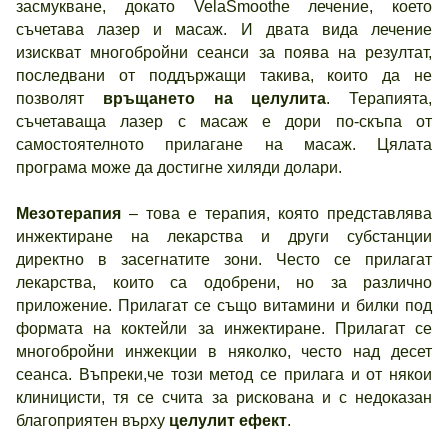
засмукване, докато VelaSmoothе лечение, което
съчетава лазер и масаж. И двата вида лечение
изискват многобройни сеанси за поява на резултат,
последвани от поддържащи такива, които да не
позволят
връщането на целулита
. Терапията,
съчетаваща лазер с масаж е дори по-скъпа от
самостоятелното прилагане на масаж. Цялата
програма може да достигне хиляди долари.
Мезотерапия
– това е терапия, която представлява
инжектиране на лекарства и други субстанции
директно в засегнатите зони. Често се прилагат
лекарства, които са одобрени, но за различно
приложение. Прилагат се също витамини и билки под
формата на коктейли за инжектиране. Прилагат се
многобройни инжекции в няколко, често над десет
сеанса. Въпреки,че този метод се прилага и от някои
клиницисти, тя се счита за рискована и с недоказан
благоприятен върху
целулит ефект
.