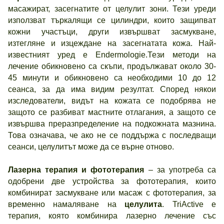
масажират, засегнатите от целулит зони. Тези уреди
използват търкалящи се цилиндри, които защипват
кожни участъци, други извършват засмукване,
изтегляне и изцеждане на засегнатата кожа. Най-
известният уред е Endermologie.Тези методи на
лечение обикновено са скъпи, продължават около 30-
45 минути и обикновено са необходими 10 до 12
сеанса, за да има видим резултат. Според някои
изследователи, видът на кожата се подобрява не
защото се разбиват мастните отлагания, а защото се
извършва преразпределение на подкожната мазнина.
Това означава, че ако не се поддържа с последващи
сеанси, целулитът може да се върне отново.
Лазерна терапия и фототерапия
– за употреба са
одобрени две устройства за фототерапия, които
комбинират засмукване или масаж с фототерапия, за
временно намаляване на
целулита
. TriActive е
терапия, която комбинира лазерно лечение със