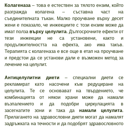
Колагеназа
– това е естествен за тялото ензим, който
разгражда колагена – съставна част на
съединителната тъкан. Малко проучване върху десет
жени е показало, че инжекциите с този ензим може да
имат полза
върху целулита
. Дългосрочните ефекти от
тези инжекции не са установени, както и
продължителността на ефекта, ако има такъв.
Терапията с колагеназа е все още в етап на проучване
и предстои да се установи дали е възможен метод за
лечение на целулит.
Антицелулитни диети
– специални диети се
рекламират като насочени към редуциране на
целулита. Те се основават на твърдението, че
комбинацията от някои храни може да намали
възпалението и да подобри циркулацията в
засегнатите зони и така да
намали целулита
.
Прилагането на здравословни диети могат да намалят
задръжката на течности и да подобрят здравословното