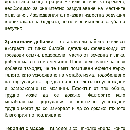
достатъчна концентрация метилксантини за времето,
необходимо за значително разрушаване на мастните
отлагания. Изследванията показват известна редукция
в обиколката на бедрата, но не и значителна загуба на
целулит.
Хранителни добавки
– в състава им най-често влизат
екстракти от гинко билоба, детелина, флавоноиди от
гроздови семки, водорасли, масло от вечерна иглика,
рибено масло, соев лецитин. Производителите на тези
добавки твърдят, че те имат позитивни ефекти върху
тялото, като ускоряване на метаболизма, подобряване
на циркулацията, предпазване от клетъчно увреждане
и разграждане на мазнини. Ефектът от тях обаче,
трудно може да се докаже. Факторите като
метаболизъм, циркулация и клетъчно увреждане
трудно могат да се измерват и да се докаже тяхното
благоприятно повлияване.
Терапия с масаж
– въведени са няколко уреда, които