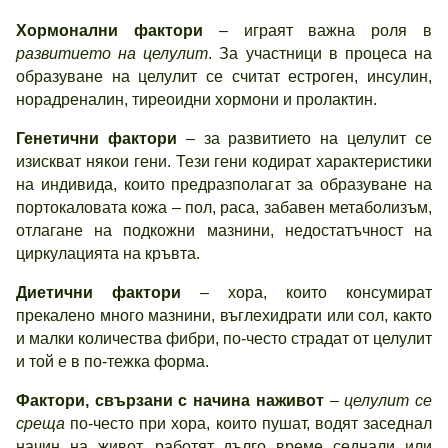
Хормонални фактори
– играят важна роля в
развитието на целулит
. За участници в процеса на
образуване на целулит се считат естроген, инсулин,
норадреналин, тиреоидни хормони и пролактин.
Генетични фактори
– за развитието на целулит се
изискват някои гени. Тези гени кодират характеристики
на индивида, които предразполагат за образуване на
портокаловата кожа – пол, раса, забавен метаболизъм,
отлагане на подкожни мазнини, недостатъчност на
циркулацията на кръвта.
Диетични фактори
– хора, които консумират
прекалено много мазнини, въглехидрати или сол, както
и малки количества фибри, по-често страдат от целулит
и той е в по-тежка форма.
Фактори, свързани с начина на
живот
–
целулит се
среща
по-често при хора, които пушат, водят заседнал
начин на живот, работят дълго време седнали или