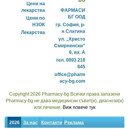
BG
Цени на
лекарства
ФАРМАСИ
БГ ООД
Цени по
НЗОК
гр. София, р-
н Слатина
Лекарства
ул. „Христо
Смирненски“
6, вх. А
тел. 0893 218
645
office@pharm
acy-bg.com
Copyright 2026 Pharmacy-bg Всички права запазени
Pharmacy-bg не дава медицински съвет(и), диагнози(и)
или лечение.
Виж повече тук
2026
За нас
Контакти
Реклама