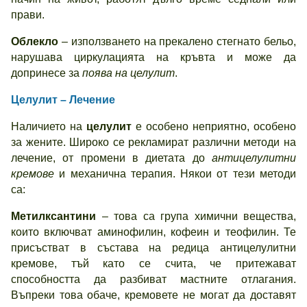
прави.
Облекло
– използването на прекалено стегнато бельо,
нарушава циркулацията на кръвта и може да
допринесе за
поява на целулит
.
Целулит – Лечение
Наличието на
целулит
е особено неприятно, особено
за жените. Широко се рекламират различни методи на
лечение, от промени в диетата до
антицелулитни
кремове
и механична терапия. Някои от тези методи
са:
Метилксантини
– това са група химични вещества,
които включват аминофилин, кофеин и теофилин. Те
присъстват в състава на редица антицелулитни
кремове, тъй като се счита, че притежават
способността да разбиват мастните отлагания.
Въпреки това обаче, кремовете не могат да доставят