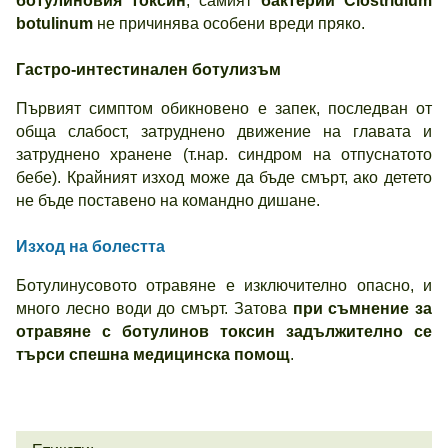
ботулиновия токсин
; самият
бактерий Clostridium
botulinum
не причинява особени вреди пряко.
Гастро-интестинален ботулизъм
Първият симптом обикновено е запек, последван от
обща слабост, затруднено движение на главата и
затруднено хранене (т.нар. синдром на отпуснатото
бебе). Крайният изход може да бъде смърт, ако детето
не бъде поставено на командно дишане.
Изход на болестта
Ботулинусовото отравяне е изключително опасно, и
много лесно води до смърт. Затова
при съмнение за
отравяне с ботулинов токсин задължително се
търси спешна медицинска помощ
.