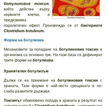
ботулиновия токсин
,
който действа върху
нервните клетки, и
предизвиква
паралитичен ефект. Произвежда се от
бактериите
Clostridium botulinum
.
Форми на ботулизма
Механизмите за попадане на
ботулиновия токсин
в
организма са основно три. На тази база се дефинират
трите форми на
ботулизма
:
Хранителен ботулизъм
Дължи се на приемане на
ботулиновия токсин
с
храната. Тази форма е най-често срещаната в по-
слабо развитите държави.
Токсинът
обикновено попада в храната в резултат на
заразяването й с
Clostridium botulinum
- например ако