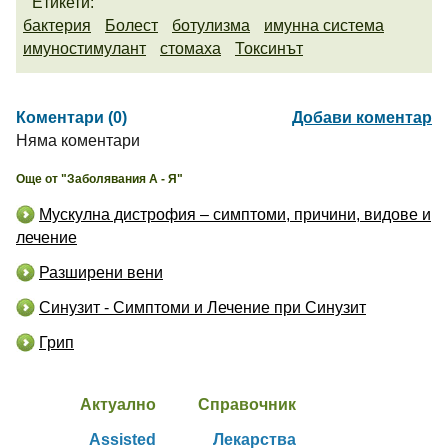
Етикети:
бактерия
Болест
ботулизма
имунна система
имуностимулант
стомаха
Токсинът
Коментари (0)
Добави коментар
Няма коментари
Още от "Заболявания А - Я"
Мускулна дистрофия – симптоми, причини, видове и
лечение
Разширени вени
Синузит - Симптоми и Лечение при Синузит
Грип
Актуално
Справочник
Assisted
Лекарства