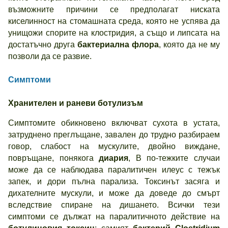
възможните причини се предполагат ниската
киселинност на стомашната среда, която не успява да
унищожи спорите на клостридия, а също и липсата на
достатъчно друга
бактериална флора
, която да не му
позволи да се развие.
Симптоми
Хранителен и раневи ботулизъм
Симптомите обикновено включват сухота в устата,
затруднено преглъщане, завален до трудно разбираем
говор, слабост на мускулите, двойно виждане,
повръщане, понякога
диария
, В по-тежките случаи
може да се наблюдава паралитичен илеус с тежък
запек, и дори пълна парализа. Токсинът засяга и
дихателните мускули, и може да доведе до смърт
вследствие спиране на дишането. Всички тези
симптоми се дължат на паралитичното действие на