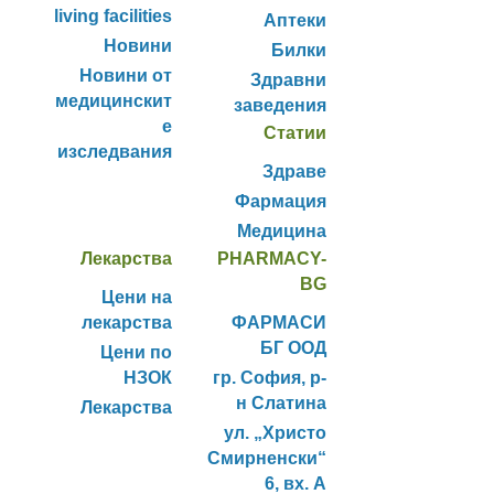
living facilities
Аптеки
Новини
Билки
Новини от
Здравни
медицинскит
заведения
е
Статии
изследвания
Здраве
Фармация
Медицина
Лекарства
PHARMACY-
BG
Цени на
лекарства
ФАРМАСИ
БГ ООД
Цени по
НЗОК
гр. София, р-
н Слатина
Лекарства
ул. „Христо
Смирненски“
6, вх. А