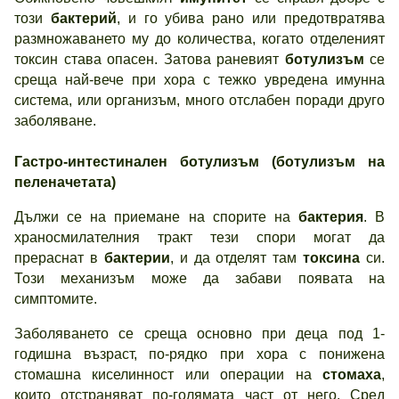
този
бактерий
, и го убива рано или предотвратява
размножаването му до количества, когато отделеният
токсин става опасен. Затова раневият
ботулизъм
се
среща най-вече при хора с тежко увредена имунна
система, или организъм, много отслабен поради друго
заболяване.
Гастро-интестинален ботулизъм (ботулизъм на
пеленачетата)
Дължи се на приемане на спорите на
бактерия
. В
храносмилателния тракт тези спори могат да
прераснат в
бактерии
, и да отделят там
токсина
си.
Този механизъм може да забави появата на
симптомите.
Заболяването се среща основно при деца под 1-
годишна възраст, по-рядко при хора с понижена
стомашна киселинност или операции на
стомаха
,
които отстраняват по-голямата част от него. Сред