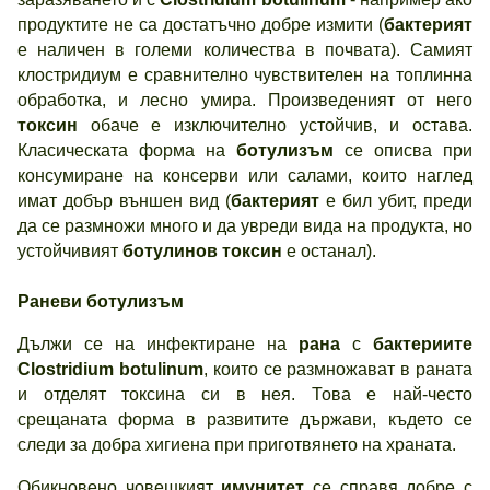
продуктите не са достатъчно добре измити (
бактерият
е наличен в големи количества в почвата). Самият
клостридиум е сравнително чувствителен на топлинна
обработка, и лесно умира. Произведеният от него
токсин
обаче е изключително устойчив, и остава.
Класическата форма на
ботулизъм
се описва при
консумиране на консерви или салами, които наглед
имат добър външен вид (
бактерият
е бил убит, преди
да се размножи много и да увреди вида на продукта, но
устойчивият
ботулинов токсин
е останал).
Раневи ботулизъм
Дължи се на инфектиране на
рана
с
бактериите
Clostridium botulinum
, които се размножават в раната
и отделят токсина си в нея. Това е най-често
срещаната форма в развитите държави, където се
следи за добра хигиена при приготвянето на храната.
Обикновено човешкият
имунитет
се справя добре с