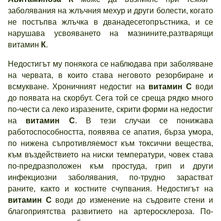
заболявания на жлъчния мехур и други болести, когато
не постъпва жлъчка в дванадесетопръстника, и се
нарушава усвояването на мазнините,разтварящи
витамин
К
.
Недостигът му понякога се наблюдава при заболяване
на червата, в които става неговото резорбиране и
всмукване. Хроничният недостиг на
витамин
С
води
до появата на скорбут. Сега той се среща рядко много
по-чести са леко изразените, скрити форми на недостиг
на
витамин
С
. В тези случаи се понижава
работоспособността, появява се апатия, бърза умора,
по нижена съпротивляемост към токсични вещества,
към въздействието на ниски температури, човек става
по-предразположен към простуда, грип и други
инфекциозни заболявания, по-трудно зарастват
раните, както и костните счупвания. Недостигът на
витамин
С
води до изменение на съдовите стени и
благоприятства развитието на артеросклероза. По-