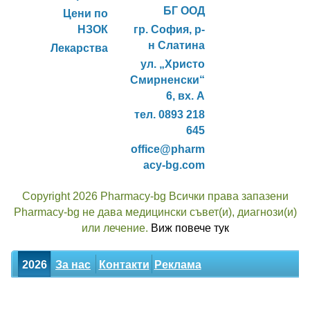
БГ ООД
Цени по
НЗОК
гр. София, р-
н Слатина
Лекарства
ул. „Христо
Смирненски“
6, вх. А
тел. 0893 218
645
office@pharm
acy-bg.com
Copyright 2026 Pharmacy-bg Всички права запазени
Pharmacy-bg не дава медицински съвет(и), диагнози(и)
или лечение.
Виж повече тук
2026
За нас
Контакти
Реклама
Новини
Статии
Билки