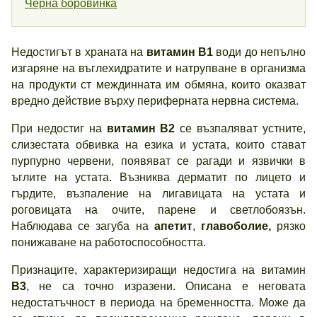
Черна боровинка
Недостигът в храната на
витамин
B1
води до непълно
изгаряне на въглехидратите и натрупване в организма
на продукти ст междинната им обмяна, които оказват
вредно действие върху периферната нервна система.
При недостиг на
витамин
В2
се възпаляват устните,
слизестата обвивка на езика и устата, които стават
пурпурно червени, появяват се рагади и язвички в
ъглите на устата. Възниква дерматит по лицето и
гърдите, възпаление на лигавицата на устата и
роговицата на очите, парене и светлобоязън.
Наблюдава се загуба на
апетит
,
главоболие,
рязко
понижаване на работоспособността.
Признаците, характеризиращи недостига на витамин
В3
, не са точно изразени. Описана е неговата
недостатъчност в периода на бременността. Може да