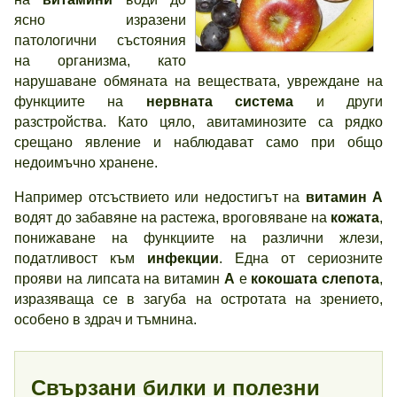
ясно изразени
патологични състояния
на организма, като
нарушаване обмяната на веществата, увреждане на
функциите на
нервната система
и други
разстройства. Като цяло, авитаминозите са рядко
срещано явление и наблюдават само при общо
недоимъчно хранене.
Например отсъствието или недостигът на
витамин А
водят до забавяне на растежа, вроговяване на
кожата
,
понижаване на функциите на различни жлези,
податливост към
инфекции
. Една от сериозните
прояви на липсата на витамин
А
е
кокошата слепота
,
изразяваща се в загуба на остротата на зрението,
особено в здрач и тъмнина.
Свързани билки и полезни