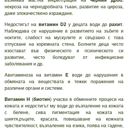
възниква мастна инфилтрация на
черния дроб
,
некроза на чернодробната тъкан, развитие на цироза,
даже злокачествено израждане.
Недостигът на
витамин
D2
у децата води до
рахит
.
Наблюдава се нарушение в развитието на зъбите и
ноктите, слабост на мускулите и свързано с това
отпускане на коремната стена. Болните деца често
изостават във физическото и психическото си
развитие, често боледуват от инфекциозни
заболявания и др.
Авитаминоза на витамин
Е
води до нарушения в
обмяната на веществата и тежки поражения на
различни органи и системи.
Витамин
Н
(
биотин
) учасва в обменните процеси на
кожата и недостигът му води до възпаление на кожата
с белене, сива пигментация на кожата на
шиятя,ръцете, красата, повишаване на кожната
чувствителност, възпаление на езика, поява на гадене,