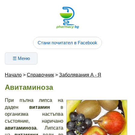
Стани почитател в Facebook
☰ Меню
Начало
>
Справочник
>
Заболявания А - Я
Авитаминоза
При пълна липса на
даден
витамин
в
организма настъпва
състояние, наричано
авитаминоза
. Липсата
на
витамини
води до