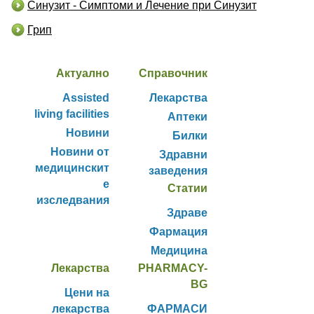
Синузит - Симптоми и Лечение при Синузит
Грип
Актуално
Справочник
Assisted
Лекарства
living facilities
Аптеки
Новини
Билки
Новини от
Здравни
медицинскит
заведения
е
Статии
изследвания
Здраве
Фармация
Медицина
Лекарства
PHARMACY-
BG
Цени на
лекарства
ФАРМАСИ