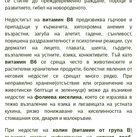
се стигне до преждевременно раждане, пороци в
развитието, гибел на новороденото.
Недостигът на
витамин
В6
предизвиква гърчове и
припадъци у кърмачета, хипохромна анемия у
възрастни, загуба на апетит, гадене, сънливост,
повишена раздразнителност и психотични реакции, сух
дерматит на лицето, главата, шията, гърдите,
възпаление на устните, езика, конюктивите. Тъй като
витамин
В6
се среща често в животинските и
растителни хранителни продукти, болестни явления от
неговия недостиг се срещат много рядко. При
неправилно хранене(отсъствие или ограничение на
животински белтъци и зеленчуци) може да възникне
недостиг на
фолиева киселина
, което се изразява в
тежко възпаление на езика и лигавицата на устната
кухина, рязко понижаване на киселинността на
стомашния сок, диария и малокръвие.
При недостиг на
холин
(витамин от група
В
)