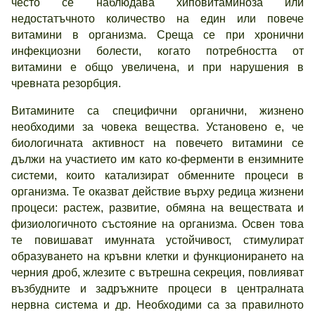
често се наблюдава хиповитаминоза или
недостатъчното количество на един или повече
витамини в организма. Среща се при хронични
инфекциозни болести, когато потребността от
витамини е общо увеличена, и при нарушения в
чревната резорбция.
Витамините са специфични органични, жизнено
необходими за човека вещества. Установено е, че
биологичната активност на повечето витамини се
дължи на участието им като ко-ферменти в ензимните
системи, които катализират обменните процеси в
организма. Те оказват действие върху редица жизнени
процеси: растеж, развитие, обмяна на веществата и
физиологичното състояние на организма. Освен това
те повишават имунната устойчивост, стимулират
образуването на кръвни клетки и функционирането на
черния дроб, жлезите с вътрешна секреция, повлияват
възбудните и задръжните процеси в централната
нервна система и др. Необходими са за правилното