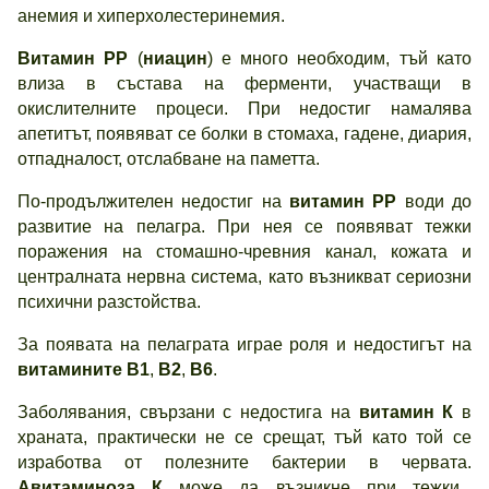
анемия и хиперхолестеринемия.
Витамин
РР
(
ниацин
) е много необходим, тъй като
влиза в състава на ферменти, участващи в
окислителните процеси. При недостиг намалява
апетитът, появяват се болки в стомаха, гадене, диария,
отпадналост, отслабване на паметта.
По-продължителен недостиг на
витамин
РР
води до
развитие на пелагра. При нея се появяват тежки
поражения на стомашно-чревния канал, кожата и
централната нервна система, като възникват сериозни
психични разстойства.
За появата на пелаграта играе роля и недостигът на
витамините
В1
,
В2
,
В6
.
Заболявания, свързани с недостига на
витамин
К
в
храната, практически не се срещат, тъй като той се
изработва от полезните бактерии в червата.
Авитаминоза
К
може да възникне при тежки