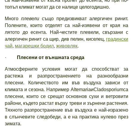
са най-изявени от късна пролет до есента, но при по-
топъл климат могат да се налице целогодишно.
Много
плевели
също предизвикват алергичен ринит.
Полените, които отделят са най-изявени от края на
лятото до есента. Най-честите плевели, свързани с
алергичен ринит са щир, див пелин, киселец,
градински
чай
,
магарешки бодил
,
живовляк
.
·
Плесени от външната среда
Атмосферните условия могат да способстват за
растежа и разпространението на разнообразни
плесени. Количеството им във въздуха зависи от
климата и сезона. Например AltemariaиCladosporiumса
плесени, които се срещат основнов сухи и ветровити
райони, където растат върху треви и зърнени растения.
Тяхното разпространение във въздуха е най-изразено
в слънчевите следобеди, а е на практика нулево през
зимата.