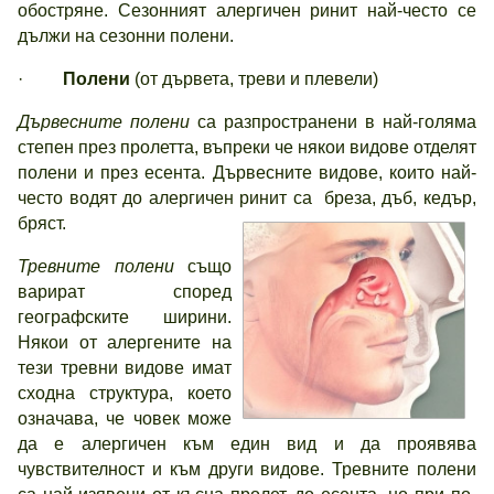
обостряне. Сезонният алергичен ринит най-често се
дължи на сезонни полени.
·
Полени
(от дървета, треви и плевели)
Дървесните полени
са разпространени в най-голяма
степен през пролетта, въпреки че някои видове отделят
полени и през есента. Дървесните видове, които най-
често водят до алергичен ринит са бреза, дъб, кедър,
бряст.
Тревните полени
също
варират според
географските ширини.
Някои от алергените на
тези тревни видове имат
сходна структура, което
означава, че човек може
да е алергичен към един вид и да проявява
чувствителност и към други видове. Тревните полени