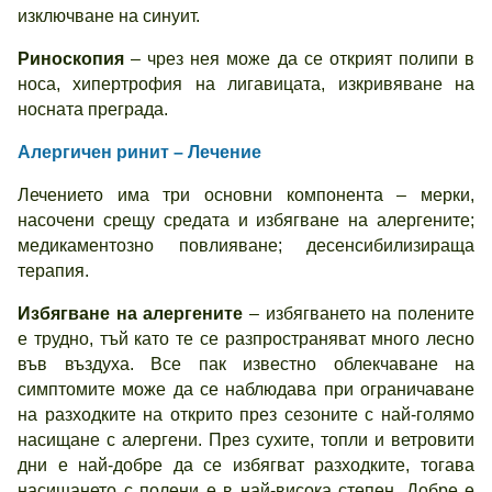
изключване на синуит.
Риноскопия
– чрез нея може да се открият полипи в
носа, хипертрофия на лигавицата, изкривяване на
носната преграда.
Алергичен ринит – Лечение
Лечението има три основни компонента – мерки,
насочени срещу средата и избягване на алергените;
медикаментозно повлияване; десенсибилизираща
терапия.
Избягване на алергените
– избягването на полените
е трудно, тъй като те се разпространяват много лесно
във въздуха. Все пак известно облекчаване на
симптомите може да се наблюдава при ограничаване
на разходките на открито през сезоните с най-голямо
насищане с алергени. През сухите, топли и ветровити
дни е най-добре да се избягват разходките, тогава
насищането с полени е в най-висока степен. Добре е