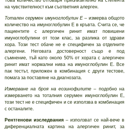
Това количество отговаря приблизително на степента
на чувствителност към съответния алерген.
Тотален серумен имуноглобулин Е
– измерва общото
количество на имуноглобулин Е в кръвта. Счита се, че
пациентите с алергичен ринит имат повишени
имуноглобулини от този клас, за разлика от здрави
хора. Този тест обаче не е специфичен за отделните
алергени. Неговата достоверност също е под
съмнение, тъй като около 50% от хората с алергичен
ринит имат нормални нива на имуноглобулин Е. Все
пак тестът, приложен в комбинация с други тестове,
помага за поставяне на диагнозата.
Измерване на броя на еозинофилите
– подобно на
измерването на тоталния серумен имуноглобулин Е,
този тест не е специфичен и се използва в комбинация
с останалите.
Рентгенови изследвания
– използват се най-вече в
диференциалната картина на алергичен ринит, за