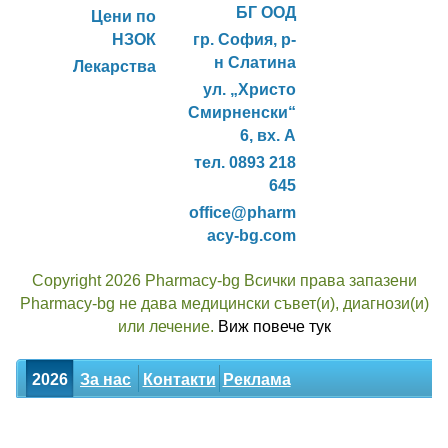
БГ ООД
Цени по
НЗОК
гр. София, р-
н Слатина
Лекарства
ул. „Христо
Смирненски“
6, вх. А
тел. 0893 218
645
office@pharm
acy-bg.com
Copyright 2026 Pharmacy-bg Всички права запазени
Pharmacy-bg не дава медицински съвет(и), диагнози(и)
или лечение.
Виж повече тук
2026
За нас
Контакти
Реклама
Новини
Статии
Билки