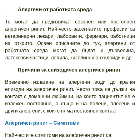
·
Алергени от работната среда
Те могат да предизвикат сезонен или постоянен
алергичен ринит. Най-често засегнатите професии са
ветеринарни лекари, лаборанти, фермери, работници
на открито. Освен описаните до тук, алергени от
работната среда могат да бъдат и дървесина,
латексови частици, лепила, киселинни анхидриди и др.
·
Причини за епизодичен алергичен ринит
Временно излагане на алергени води до кратки
епизоди на алергичен ринит. Често това се дължи на
контакт с домашни любимци, на които пациентът не е
изложен постоянно, а също и на полени, плесени и
други алергени, с които няма постоянен контакт.
Алергичен ринит – Симптоми
Най-честите симптоми на алергичен ринит са: