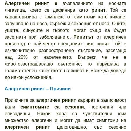
Алергичен ринит е
възпалението на носната
лигавица, което се дефинира като
ринит
. Той се
характеризира с комплекс от симптоми като кихане,
запушване на носа, сърбеж и секреция от носа. Очите,
ушите, синусите и гърлото могат също да бъдат
засегнати при заболяването.
Ринитът
от алергичен
произход е най-често срещаният вид ринит. Той е
изключително разпространено състояние, засягащо
над 20% от населението. Въпреки че не е
животозастрашаващо състояние, то нарушава в
голяма степен качеството на живот и може да доведе
до някои усложнения.
Алергичен ринит – Причини
Причините за
алергичен ринит
варират в зависимост
дали
симптомите са сезонни
, постоянни или
епизодични. Някои хора са чувствителни към
множество алергени и могат да имат симптоми на
алергичен ринит
целогодишно, със сезонно