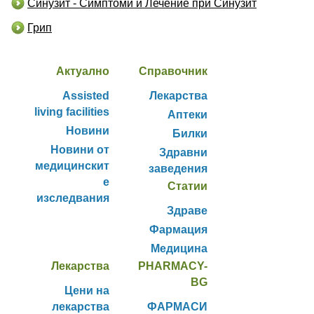
Синузит - Симптоми и Лечение при Синузит
Грип
Актуално
Справочник
Assisted
Лекарства
living facilities
Аптеки
Новини
Билки
Новини от
Здравни
медицинскит
заведения
е
Статии
изследвания
Здраве
Фармация
Медицина
Лекарства
PHARMACY-
BG
Цени на
лекарства
ФАРМАСИ