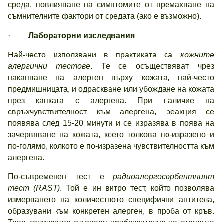
среда, повлияване на симптомите от премахване на
съмнителните фактори от средата (ако е възможно).
·
Лабораторни изследвания
Най-често използвани в практиката са
кожните
алергични тестове
. Те се осъществяват чрез
накапване на алерген върху кожата, най-често
предмишницата, и одраскване или убождане на кожата
през капката с алергена. При наличие на
свръхчувствителност към алергена, реакция се
появява след 15-20 минути и се изразява в поява на
зачервяване на кожата, което толкова по-изразено и
по-голямо, колкото е по-изразена чувствителността към
алергена.
По-съвременен тест е
радиоалергосорбентният
тест (
RAST
)
. Той е ин витро тест, който позволява
измерването на количеството специфични антитела,
образувани към конкретен алерген, в проба от кръв.