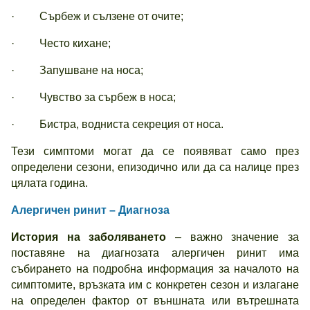
· Сърбеж и сълзене от очите;
· Често кихане;
· Запушване на носа;
· Чувство за сърбеж в носа;
· Бистра, водниста секреция от носа.
Тези симптоми могат да се появяват само през
определени сезони, епизодично или да са налице през
цялата година.
Алергичен ринит – Диагноза
История на заболяването
– важно значение за
поставяне на диагнозата алергичен ринит има
събирането на подробна информация за началото на
симптомите, връзката им с конкретен сезон и излагане
на определен фактор от външната или вътрешната