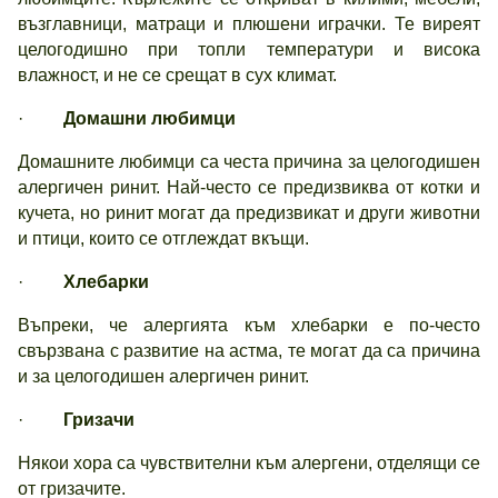
възглавници, матраци и плюшени играчки. Те виреят
целогодишно при топли температури и висока
влажност, и не се срещат в сух климат.
·
Домашни любимци
Домашните любимци са честа причина за целогодишен
алергичен ринит. Най-често се предизвиква от котки и
кучета, но ринит могат да предизвикат и други животни
и птици, които се отглеждат вкъщи.
·
Хлебарки
Въпреки, че алергията към хлебарки е по-често
свързвана с развитие на астма, те могат да са причина
и за целогодишен алергичен ринит.
·
Гризачи
Някои хора са чувствителни към алергени, отделящи се
от гризачите.