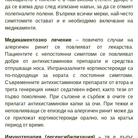
да се взема душ след излизане навън, за да се отмият
полепналите полени. Въпреки всички мерки, най-често
симптомите остават и е необходимо включване на
медикаменти.
Медикаментозно лечение
– повечето случаи на
алергичен ринит се повлияват от лекарства.
Пациентите с непостоянни симптоми се повлияват
добре от антихистаминови препарати и средства
отпушващи носа. Интраназалните кортикостероиди са
по-подходящи за хората с постоянни симптоми.
Съвременните антихистаминови препарати от втора и
трета генереция нямат седативен ефект, както тези от
първо поколение. При сълзене и сърбеж в очите се
прилагат антихистаминови капки за очи. При тежки и
неповлияващи се епизоди на алергичен ринит може да
се приложат кортикостероиди орално, но за кратък
период от време.
Имунотерапия (десенсибилизация) –
тя е дълъг