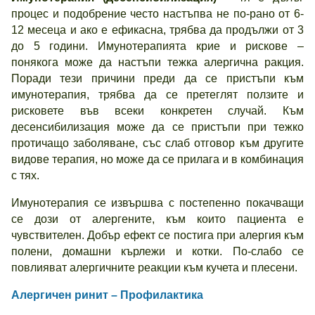
процес и подобрение често настъпва не по-рано от 6-
12 месеца и ако е ефикасна, трябва да продължи от 3
до 5 години. Имунотерапията крие и рискове –
понякога може да настъпи тежка алергична ракция.
Поради тези причини преди да се пристъпи към
имунотерапия, трябва да се претеглят ползите и
рисковете във всеки конкретен случай. Към
десенсибилизация може да се пристъпи при тежко
протичащо заболяване, със слаб отговор към другите
видове терапия, но може да се прилага и в комбинация
с тях.
Имунотерапия се извършва с постепенно покачващи
се дози от алергените, към които пациента е
чувствителен. Добър ефект се постига при алергия към
полени, домашни кърлежи и котки. По-слабо се
повлияват алергичните реакции към кучета и плесени.
Алергичен ринит – Профилактика