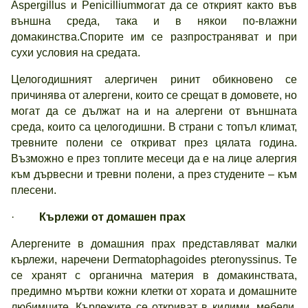
Aspergillus и Penicilliumмогат да се открият както във
външна среда, така и в някои по-влажни
домакинства.Спорите им се разпространяват и при
сухи условия на средата.
Целогодишният алергичен ринит обикновено се
причинява от алергени, които се срещат в домовете, но
могат да се дължат на и на алергени от външната
среда, които са целогодишни. В страни с топъл климат,
тревните полени се откриват през цялата година.
Възможно е през топлите месеци да е на лице алергия
към дървесни и тревни полени, а през студените – към
плесени.
·
Кърлежи от домашен прах
Алергените в домашния прах представляват малки
кърлежи, наречени Dermatophagoides pteronyssinus. Те
се хранят с органична материя в домакинствата,
предимно мъртви кожни клетки от хората и домашните
любимците. Кърлежите се откриват в килими, мебели,