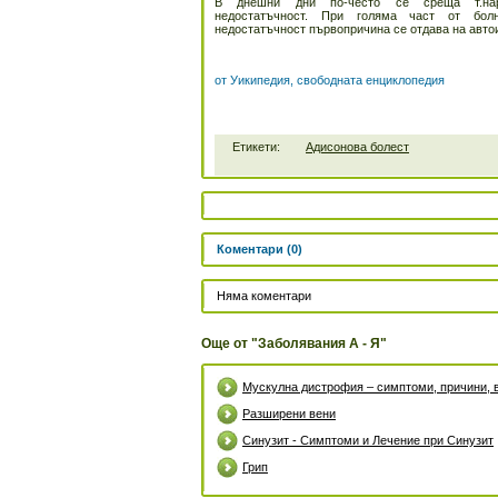
В днешни дни по-често се среща т.нар
недостатъчност. При голяма част от бол
недостатъчност първопричина се отдава на авто
от Уикипедия, свободната енциклопедия
Етикети:
Адисонова болест
Коментари (0)
Няма коментари
Още от "Заболявания А - Я"
Мускулна дистрофия – симптоми, причини, 
Разширени вени
Синузит - Симптоми и Лечение при Синузит
Грип