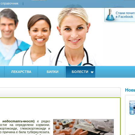
 справочник
Стани почит
в Facebook
ЛЕКАРСТВА
БИЛКИ
БОЛЕСТИ
Нов
а недостатъчност
)
е рядко
остиг на определени хормони.
ортикоиди, глюкокортикоиди и
о причина е била туберкулозата.