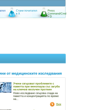
ател
Стани почитател
Press
в X
Command/Cmd
+ D
ини от медицинските изследвания
Учени свързват проблемите с
паметта при менопауза със загуба
на ключов мозъчен протеин
Ново изследване свързва спада на
паметта и концентрацията по време
на...
Виж