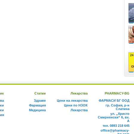
ик
Статии
Лекарства
PHARMACY-BG
тва
Здраве
Цени на лекарства
ФАРМАСИ БГ ООД
ки
Фармация
Цени по НЗОК
гр. София, р-н
Слатина
ки
Медицина
Лекарства
ул. „Христо
ния
Смирненски“ 6, вх.
А
тел. 0893 218 645
office@pharmacy-