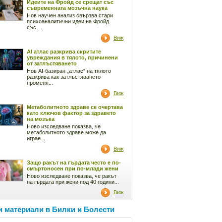
Идеите на Фройд се срещат със
съвременната мозъчна наука
Нов научен анализ свързва стари
психоаналитични идеи на Фройд
със...
Виж
AI атлас разкрива скритите
увреждания в тялото, причинени
от затлъстяването
Нов AI-базиран „атлас“ на тялото
разкрива как затлъстяването
променя...
Виж
Метаболитното здраве се очертава
като ключов фактор за здравето
на мозъка
Ново изследване показва, че
метаболитното здраве може да
играе...
Виж
Защо ракът на гърдата често е по-
смъртоносен при по-млади жени
Ново изследване показва, че ракът
на гърдата при жени под 40 години...
Виж
 материали в Билки и Болести