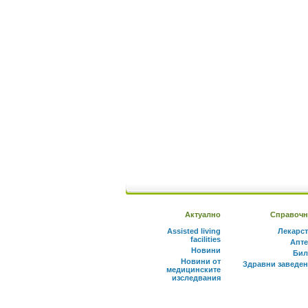
Актуално
Справочн
Assisted living
Лекарс
facilities
Апте
Новини
Бил
Новини от
Здравни заведе
медицинските
изследвания