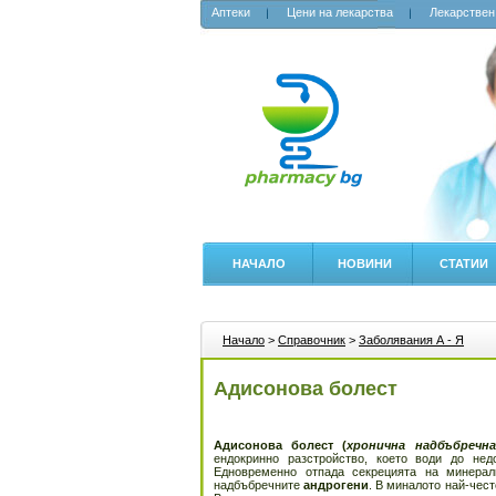
Аптеки
Цени на лекарства
Лекарствен
НАЧАЛО
НОВИНИ
СТАТИИ
Начало
>
Справочник
>
Заболявания А - Я
Адисонова болест
Адисонова болест
(
хронична надбъбречн
ендокринно разстройство, което води до нед
Едновременно отпада секрецията на минералк
надбъбречните
андрогени
. В миналото най-чест