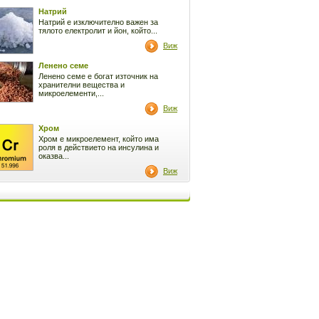
Натрий
Натрий е изключително важен за
тялото електролит и йон, който...
Виж
Ленено семе
Ленено семе е богат източник на
хранителни вещества и
микроелементи,...
Виж
Хром
Хром е микроелемент, който има
роля в действието на инсулина и
оказва...
Виж