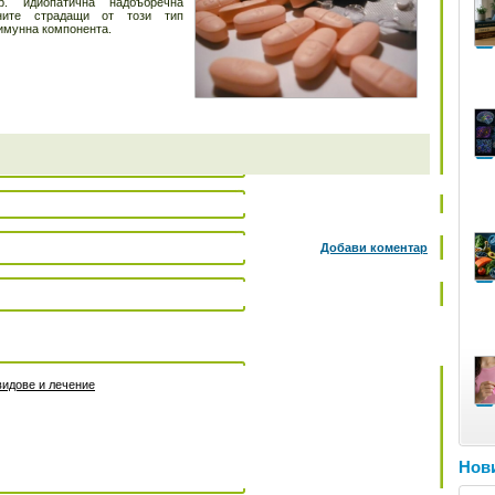
. идиопатична надбъбречна
ните страдащи от този тип
имунна компонента.
Добави коментар
видове и лечение
Нови