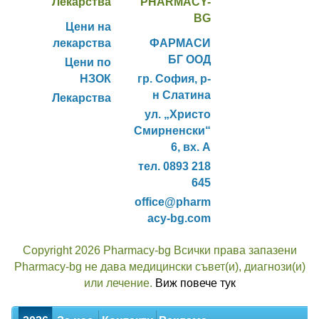
Лекарства
PHARMACY-
BG
Цени на
лекарства
ФАРМАСИ
БГ ООД
Цени по
НЗОК
гр. София, р-
н Слатина
Лекарства
ул. „Христо
Смирненски“
6, вх. А
тел. 0893 218
645
office@pharm
acy-bg.com
Copyright 2026 Pharmacy-bg Всички права запазени
Pharmacy-bg не дава медицински съвет(и), диагнози(и)
или лечение.
Виж повече тук