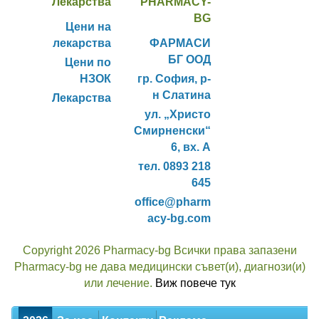
Лекарства
PHARMACY-
BG
Цени на
лекарства
ФАРМАСИ
БГ ООД
Цени по
НЗОК
гр. София, р-
н Слатина
Лекарства
ул. „Христо
Смирненски“
6, вх. А
тел. 0893 218
645
office@pharm
acy-bg.com
Copyright 2026 Pharmacy-bg Всички права запазени
Pharmacy-bg не дава медицински съвет(и), диагнози(и)
или лечение.
Виж повече тук