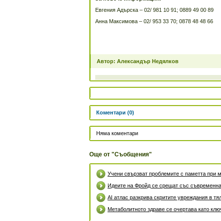
Евгения Адърска – 02/ 981 10 91; 0889 49 00 89
Анна Максимова – 02/ 953 33 70; 0878 48 48 66
Автор: Александър Недялков
Коментари (0)
Няма коментари
Още от "Съобщения"
Учени свързват проблемите с паметта при м
Идеите на Фройд се срещат със съвременна
AI атлас разкрива скритите увреждания в тя
Метаболитното здраве се очертава като клю