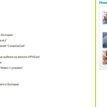
Нови
в България
асист”
нения “Съпричастия”
 на шийката на матката HPVGard
за
“Живот с усмивка”
ите в България