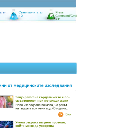
ател
Стани почитател
Press
в X
Command/Cmd
+ D
ини от медицинските изследвания
Защо ракът на гърдата често е по-
смъртоносен при по-млади жени
Ново изследване показва, че ракът
на гърдата при жени под 40 години...
Виж
Учени откриха имунен протеин,
който може да ускорява