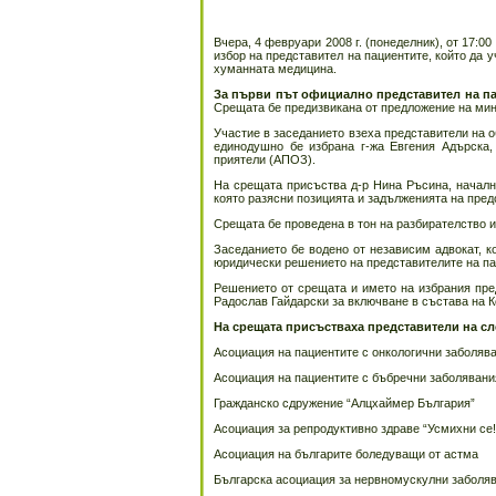
Вчера, 4 февруари 2008 г. (понеделник), от 17:0
избор на представител на пациентите, който да 
хуманната медицина.
За първи път официално представител на пац
Срещата бе предизвикана от предложение на мин
Участие в заседанието взеха представители на о
единодушно бе избрана г-жа Евгения Адърска,
приятели (АПОЗ).
На срещата присъства д-р Нина Ръсина, началн
която разясни позицията и задълженията на пред
Срещата бе проведена в тон на разбирателство и
Заседанието бе водено от независим адвокат, 
юридически решението на представителите на па
Решението от срещата и името на избрания пре
Радослав Гайдарски за включване в състава на К
На срещата присъстваха представители на сл
Асоциация на пациентите с онкологични заболяв
Асоциация на пациентите с бъбречни заболявани
Гражданско сдружение “Алцхаймер България”
Асоциация за репродуктивно здраве “Усмихни се!
Асоциация на българите боледуващи от астма
Българска асоциация за нервномускулни заболя