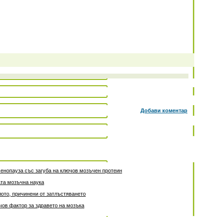
Добави коментар
енопауза със загуба на ключов мозъчен протеин
та мозъчна наука
лото, причинени от затлъстяването
чов фактор за здравето на мозъка