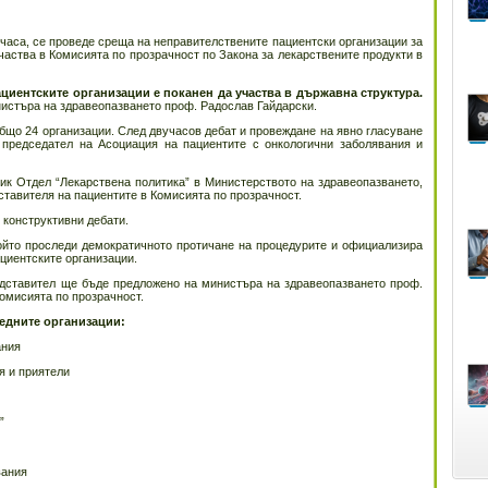
0 часа, се проведе среща на неправителствените пациентски организации за
участва в Комисията по прозрачност по Закона за лекарствените продукти в
иентските организации е поканен да участва в държавна структура.
истъра на здравеопазването проф. Радослав Гайдарски.
бщо 24 организации. След двучасов дебат и провеждане на явно гласуване
 председател на Асоциация на пациентите с онкологични заболявания и
ик Отдел “Лекарствена политика” в Министерството на здравеопазването,
ставителя на пациентите в Комисията по прозрачност.
 конструктивни дебати.
който проследи демократичното протичане на процедурите и официализира
циентските организации.
дставител ще бъде предложено на министъра на здравеопазването проф.
омисията по прозрачност.
едните организации:
ания
я и приятели
”
вания