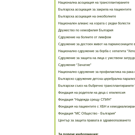
Национална асоциация на трансплантираните
Българска асоциация за закрила на пациентите
Българска асоциация на онкоболните
Национален алианс на хората с редки болести
Дружество по хемофилия България
Сдружение на болните от лимфом
Сдружение за достоен живот на паркинсониците 
Национално сдружение за борба с хепатита “Хеп
Сдружение за защита на лица с умствени затруд
Сдружение “Зачатие”
Национално сдружение за профилактика на рака
Българско сдружение детска церебрална парали
Български съюз на бъбречно трансплантираните 
Фондация на родители на деца с епилепсия
Фондация “Надежда срещу СПИН”
Фондация на пациентите с ХБН и хемодиализиран
Фондация “МС Общество - България”
Център за защита правата в здравеопазването
За повече информация: