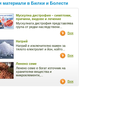
 материали в Билки и Болести
Мускулна дистрофия – симптоми,
причини, видове и лечение
Мускулната дистрофия представлява
група от редки наследствени...
Виж
Натрий
Натрий е изключително важен за
тялото електролит и йон, който...
Виж
Ленено семе
Ленено семе е богат източник на
хранителни вещества и
микроелементи,...
Виж