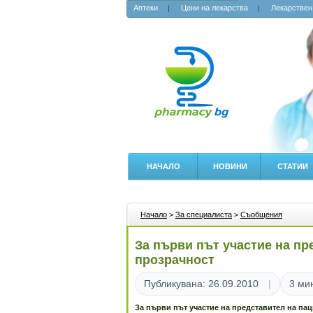
Аптеки
Цени на лекарства
Лекарствен
НАЧАЛО
НОВИНИ
СТАТИИ
Начало
>
За специалиста
>
Съобщения
За първи път участие на пр
прозрачност
Публикувана: 26.09.2010
3 ми
За първи път участие на представител на па