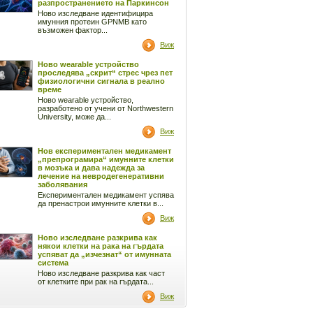
разпространението на Паркинсон
Ново изследване идентифицира
имунния протеин GPNMB като
възможен фактор...
Виж
Ново wearable устройство
проследява „скрит“ стрес чрез пет
физиологични сигнала в реално
време
Ново wearable устройство,
разработено от учени от Northwestern
University, може да...
Виж
Нов експериментален медикамент
„препрограмира“ имунните клетки
в мозъка и дава надежда за
лечение на невродегенеративни
заболявания
Експериментален медикамент успява
да пренастрои имунните клетки в...
Виж
Ново изследване разкрива как
някои клетки на рака на гърдата
успяват да „изчезнат“ от имунната
система
Ново изследване разкрива как част
от клетките при рак на гърдата...
Виж