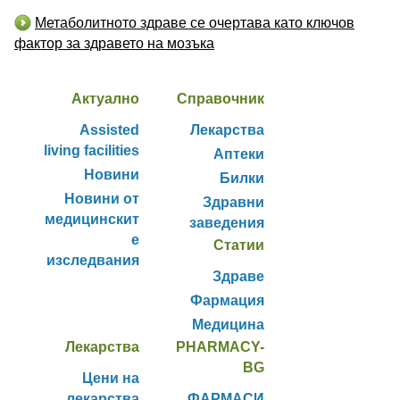
Метаболитното здраве се очертава като ключов
фактор за здравето на мозъка
Актуално
Справочник
Assisted
Лекарства
living facilities
Аптеки
Новини
Билки
Новини от
Здравни
медицинскит
заведения
е
Статии
изследвания
Здраве
Фармация
Медицина
Лекарства
PHARMACY-
BG
Цени на
лекарства
ФАРМАСИ