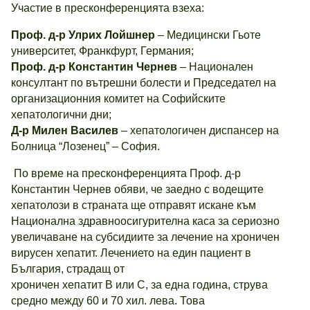
Участие в пресконференцията взеха:
Проф. д-р Улрих Лойшнер
– Медицински Гьоте
университет, Франкфурт, Германия;
Проф. д-р Константин Чернев
– Национален
консултант по вътрешни болести и Председател на
организационния комитет на Софийските
хепатологични дни;
Д-р Милен Василев
– хепатологичен диспансер на
Болница “Лозенец” – София.
По време на пресконференцията Проф. д-р
Константин Чернев обяви, че заедно с водещите
хепатолози в страната ще отправят искане към
Национална здравноосигурителна каса за сериозно
увеличаване на субсидиите за лечение на хроничен
вирусен хепатит. Лечението на един пациент в
България, страдащ от
хроничен хепатит В или С, за една година, струва
средно между 60 и 70 хил. лева. Това