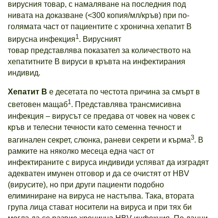
вирусния товар, с намаляване на последния под
нивата на доказване (<300 копия/мл/кръв) при по-
голямата част от пациентите с хронична хепатит В
1
вирусна инфекция
. Вирусният
товар представлява показател за количеството на
хепатитните В вируси в кръвта на инфектирания
индивид.
Хепатит В
е десетата по честота причина за смърт в
1
световен мащаб
. Представлява трансмисивна
инфекция – вирусът се предава от човек на човек с
кръв и телесни течности като семенна течност и
3
вагинален секрет, слюнка, раневи секрети и кърма
. В
рамките на няколко месеца една част от
инфектираните с вируса индивиди успяват да изградят
адекватен имунен отговор и да се очистят от HBV
(вирусите), но при други пациенти подобно
елиминиране на вируса не настъпва. Така, втората
група лица стават носители на вируса и при тях би