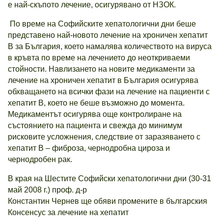
е най-скъпото лечение, осигурявано от НЗОК.
По време на Софийските хепатологични дни беше
представено най-новото лечение на хроничен хепатит
В за България, което намалява количеството на вируса
в кръвта по време на лечението до неоткриваеми
стойности. Навлизането на новите медикаменти за
лечение на хроничен хепатит в България осигурява
обхващането на всички фази на лечение на пациенти с
хепатит В, което не беше възможно до момента.
Медикаментът осигурява още контролиране на
състоянието на пациента и свежда до минимум
рисковите усложнения, следствие от заразяването с
хепатит В – фиброза, чернодробна цироза и
чернодробен рак.
В края на Шестите Софийски хепатологични дни (30-31
май 2008 г.) проф. д-р
Константин Чернев ще обяви промените в българския
Консенсус за лечение на хепатит