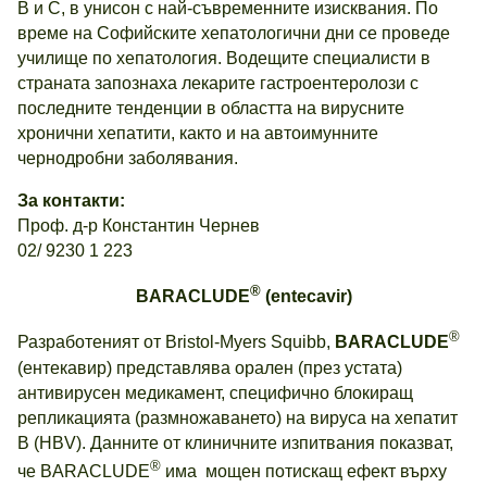
В и С, в унисон с най-съвременните изисквания. По
време на Софийските хепатологични дни се проведе
училище по хепатология. Водещите специалисти в
страната запознаха лекарите гастроентеролози с
последните тенденции в областта на вирусните
хронични хепатити, както и на автоимунните
чернодробни заболявания.
За контакти:
Проф. д-р Константин Чернев
02/ 9230 1 223
®
BARACLUDE
(entecavir)
®
Разработеният от Bristol-Myers Squibb,
BARACLUDE
(ентекавир) представлява орален (през устата)
антивирусен медикамент, специфично блокиращ
репликацията (размножаването) на вируса на хепатит
В (HBV). Данните от клиничните изпитвания показват,
®
че BARACLUDE
има мощен потискащ ефект върху