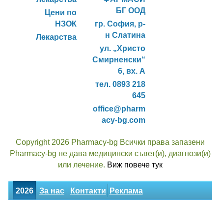
БГ ООД
Цени по
НЗОК
гр. София, р-
н Слатина
Лекарства
ул. „Христо
Смирненски“
6, вх. А
тел. 0893 218
645
office@pharm
acy-bg.com
Copyright 2026 Pharmacy-bg Всички права запазени
Pharmacy-bg не дава медицински съвет(и), диагнози(и)
или лечение.
Виж повече тук
2026
За нас
Контакти
Реклама
Новини
Статии
Билки