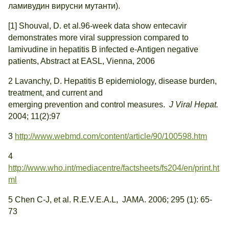
ламивудин вирусни мутанти).
[1] Shouval, D. et al.96-week data show entecavir
demonstrates more viral suppression compared to
lamivudine in hepatitis B infected e-Antigen negative
patients, Abstract at EASL, Vienna, 2006
2 Lavanchy, D. Hepatitis B epidemiology, disease burden,
treatment, and current and
emerging prevention and control measures.
J Viral Hepat.
2004; 11(2):97
3
http://www.webmd.com/content/article/90/100598.htm
4
http://www.who.int/mediacentre/factsheets/fs204/en/print.ht
ml
5 Chen C-J, et al. R.E.V.E.A.L, JAMA. 2006; 295 (1): 65-
73