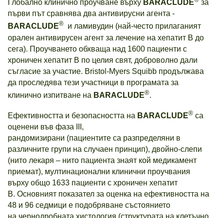
Глобално клинично проучване върху
BARACLUDE
за
първи път сравнява два антивирусни агента -
®
BARACLUDE
и ламивудин (най-често прилаганият
орален антивирусен агент за лечение на хепатит В до
сега). Проучването обхваща над 1600 пациенти с
хроничен хепатит В по целия свят, доброволно дали
съгласие за участие. Bristol-Myers Squibb продължава
да проследява тези участници в програмата за
®
клинично изпитване на
BARACLUDE
.
®
Ефективността и безопасността на
BARACLUDE
са
оценени във фаза III,
рандомизирани (пациентите са разпределяни в
различните групи на случаен принцип), двойно-слепи
(нито лекаря – нито пациента знаят кой медикамент
приемат), мултинационални клинични проучвания
върху общо 1633 пациенти с хроничен хепатит
В. Основният показател за оценка на ефективността на
48 и 96 седмици е подобряване състоянието
на чернодробната хистология (структурата на клетъчно