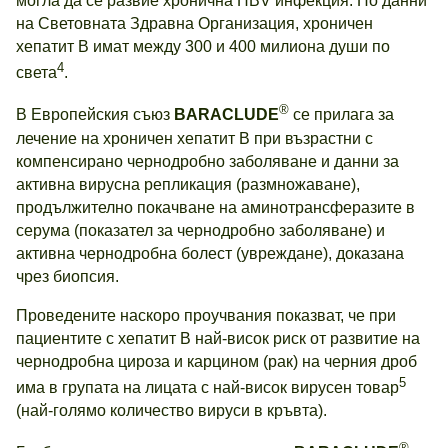
могла да се развие хронична HBV инфекция. По данни
на Световната Здравна Организация, хроничен
хепатит В имат между 300 и 400 милиона души по
4
света
.
®
В Европейския съюз
BARACLUDE
се прилага за
лечение на хроничен хепатит В при възрастни с
компенсирано чернодробно заболяване и данни за
активна вирусна репликация (размножаване),
продължително покачване на аминотрансферазите в
серума (показател за чернодробно заболяване) и
активна чернодробна болест (увреждане), доказана
чрез биопсия.
Проведените наскоро проучвания показват, че при
пациентите с хепатит В най-висок риск от развитие на
чернодробна цироза и карцином (рак) на черния дроб
5
има в групата на лицата с най-висок вирусен товар
(най-голямо количество вируси в кръвта).
®