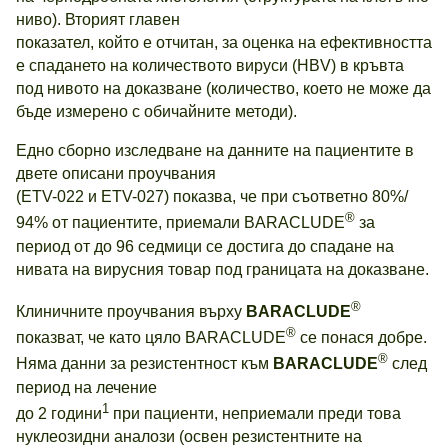
ниво). Вторият главен
показател, който е отчитан, за оценка на ефективността
е спадането на количеството вируси (HBV) в кръвта
под нивото на доказване (количество, което не може да
бъде измерено с обичайните методи).
Едно сборно изследване на данните на пациентите в
двете описани проучвания
(ETV-022 и ETV-027) показва, че при съответно 80%/
®
94% от пациентите, приемали BARACLUDE
за
период от до 96 седмици се достига до спадане на
нивата на вирусния товар под границата на доказване.
®
Клиничните проучвания върху
BARACLUDE
®
показват, че като цяло BARACLUDE
се понася добре.
®
Няма данни за резистентност към
BARACLUDE
след
период на лечение
1
до 2 години
при пациенти, неприемали преди това
нуклеозидни аналози (освен резистентните на