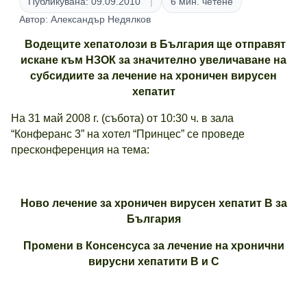
Публикувана: 09.09.2010
6 мин. четене
Автор: Александър Недялков
Водещите хепатолози в България ще отправят
искане към НЗОК за значително увеличаване на
субсидиите за лечение на хроничен вирусен
хепатит
На 31 май 2008 г. (събота) от 10:30 ч. в зала
“Конферанс 3” на хотел “Принцес” се проведе
пресконференция на тема:
Ново лечение за хроничен вирусен хепатит В за
България
Промени в Консенсуса за лечение на хронични
вирусни хепатити В и С