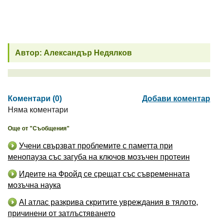
Автор: Александър Недялков
Коментари (0)
Добави коментар
Няма коментари
Още от "Съобщения"
Учени свързват проблемите с паметта при
менопауза със загуба на ключов мозъчен протеин
Идеите на Фройд се срещат със съвременната
мозъчна наука
AI атлас разкрива скритите увреждания в тялото,
причинени от затлъстяването