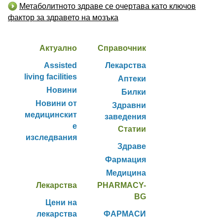
Метаболитното здраве се очертава като ключов
фактор за здравето на мозъка
Актуално
Справочник
Assisted
Лекарства
living facilities
Аптеки
Новини
Билки
Новини от
Здравни
медицинскит
заведения
е
Статии
изследвания
Здраве
Фармация
Медицина
Лекарства
PHARMACY-
BG
Цени на
лекарства
ФАРМАСИ