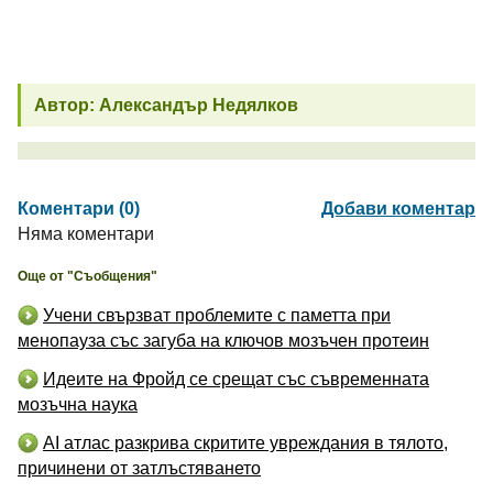
Автор: Александър Недялков
Коментари (0)
Добави коментар
Няма коментари
Още от "Съобщения"
Учени свързват проблемите с паметта при
менопауза със загуба на ключов мозъчен протеин
Идеите на Фройд се срещат със съвременната
мозъчна наука
AI атлас разкрива скритите увреждания в тялото,
причинени от затлъстяването