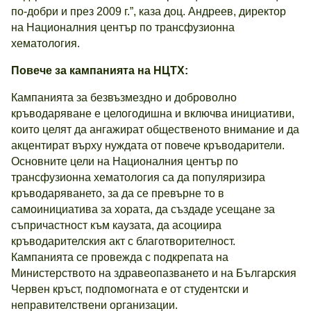
по-добри и през 2009 г.”, каза доц. Андреев, директор
на Националния център по трансфузионна
хематология.
Повече за кампанията на НЦТХ:
Кампанията за безвъзмездно и доброволно
кръводаряване е целогодишна и включва инициативи,
които целят да ангажират общественото внимание и да
акцентират върху нуждата от повече кръводарители.
Основните цели на Националния център по
трансфузионна хематология са да популяризира
кръводаряването, за да се превърне то в
самоинициатива за хората, да създаде усещане за
съпричастност към каузата, да асоциира
кръводарителския акт с благотворителност.
Кампанията се провежда с подкрепата на
Министерството на здравеопазването и на Българския
Червен кръст, подпомогната е от студентски и
неправителствени организации.