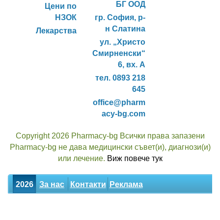
БГ ООД
Цени по
НЗОК
гр. София, р-
н Слатина
Лекарства
ул. „Христо
Смирненски“
6, вх. А
тел. 0893 218
645
office@pharm
acy-bg.com
Copyright 2026 Pharmacy-bg Всички права запазени
Pharmacy-bg не дава медицински съвет(и), диагнози(и)
или лечение.
Виж повече тук
2026
За нас
Контакти
Реклама
Новини
Статии
Билки