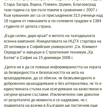
Стара Загора, Варна, Плевен, Шумен, Благоевград
тази година са три пъти повече в сравнение с 2007 г.
Към хуманния акт са се присъединили 313 ученици над
18 години от гимназиите в по-големите градове и 1384
студенти от цялата страна.
„Бъди силен, дари кръв!“ е мотото на тазгодишната
есенна кампания. Инициативата на НЦТХ стартира на
20 октомври в Софийския университет „Св. Климент
Охридски“ и завърши в Строителния техникум „Хр.
Ботев“ в София на 15 декември 2008 г.
„Целта ни е да се повиши информираността на хората
за безвредността и безопасността на акта на
кръводаряване, да се обясни, че безвъзмездното и
доброволно кръводаряване е без алтернатива, че то е
единствената стъпка към осигуряване на качествени и
сигурни кръвни съставки. Изключително сме доволни
от резултатите до момента и се надяваме, че с
подкрепата на всички в България ще постигнем още