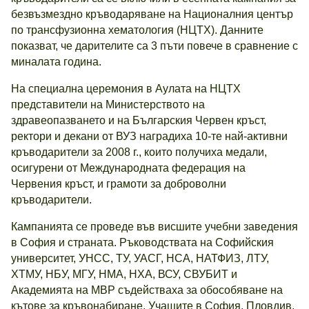
безвъзмездно кръводаряване на Националния център
по трансфузионна хематология (НЦТХ). Данните
показват, че дарителите са 3 пъти повече в сравнение с
миналата година.
На специална церемония в Аулата на НЦТХ
представители на Министерството на
здравеопазването и на Българския Червен кръст,
ректори и декани от ВУЗ наградиха 10-те най-активни
кръводарители за 2008 г., които получиха медали,
осигурени от Международната федерация на
Червения кръст, и грамоти за доброволни
кръводарители.
Кампанията се проведе във висшите учебни заведения
в София и страната. Ръководствата на Софийския
университет, УНСС, ТУ, УАСГ, НСА, НАТФИЗ, ЛТУ,
ХТМУ, НБУ, МГУ, НМА, НХА, ВСУ, СВУБИТ и
Академията на МВР съдействаха за обособяване на
кътове за кръвонабиране. Учащите в София, Пловдив,