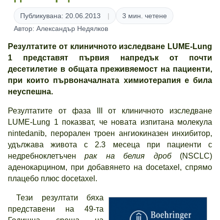
Публикувана: 20.06.2013
3 мин. четене
Автор: Александър Недялков
Резултатите от клиничното изследване LUME-Lung
1 представят първия напредък от почти
десетилетие в общата преживяемост на пациенти,
при които първоначалната химиотерапия е била
неуспешна.
Резултатите от фаза III от клиничното изследване
LUME-Lung 1 показват, че новата изпитана молекула
nintedanib, перорален троен ангиокиназен инхибитор,
удължава живота с 2.3 месеца при пациенти с
недребноклетъчен
рак на белия дроб
(NSCLC)
аденокарцином, при добавянето на docetaxel, спрямо
плацебо плюс docetaxel.
Тези резултати бяха
представени на 49-та