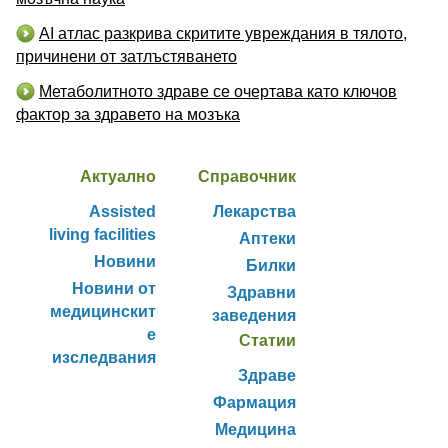
AI атлас разкрива скритите увреждания в тялото,
причинени от затлъстяването
Метаболитното здраве се очертава като ключов
фактор за здравето на мозъка
Актуално
Справочник
Assisted
Лекарства
living facilities
Аптеки
Новини
Билки
Новини от
Здравни
медицинскит
заведения
е
Статии
изследвания
Здраве
Фармация
Медицина