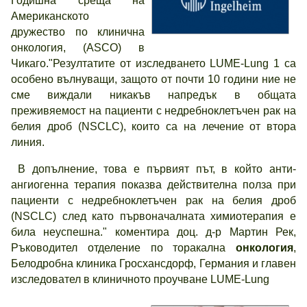
Годишна среща на
Американското
дружество по клинична
онкология, (ASCO) в
Чикаго."Резултатите от изследването LUME-Lung 1 са
особено вълнуващи, защото от почти 10 години ние не
сме виждали никакъв напредък в общата
преживяемост на пациенти с недребноклетъчен рак на
белия дроб (NSCLC), които са на лечение от втора
линия.
В допълнение, това е първият път, в който анти-
ангиогенна терапия показва действителна полза при
пациенти с недребноклетъчен рак на белия дроб
(NSCLC) след като първоначалната химиотерапия е
била неуспешна." коментира доц. д-р Мартин Рек,
Ръководител отделение по торакална
онкология
,
Белодробна клиника Гросхансдорф, Германия и главен
изследовател в клиничното проучване LUME-Lung