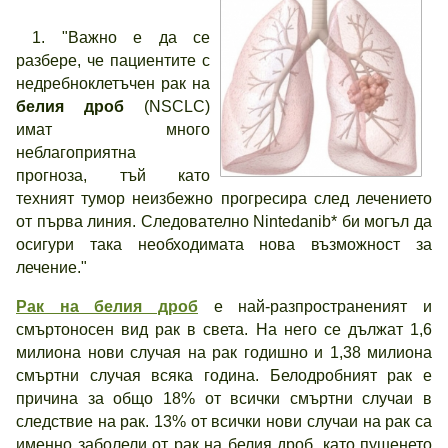
1. "Важно е да се
разбере, че пациентите с
недребноклетъчен рак на
белия дроб
(NSCLC)
имат много
неблагоприятна
прогноза, тъй като
техният тумор неизбежно прогресира след лечението
от първа линия. Следователно Nintedanib* би могъл да
осигури така необходимата нова възможност за
лечение."
Рак на белия дроб
е най-разпространеният и
смъртоносен вид рак в света. На него се дължат 1,6
милиона нови случая на рак годишно и 1,38 милиона
смъртни случая всяка година. Белодробният рак е
причина за общо 18% от всички смъртни случаи в
следствие на рак. 13% от всички нови случаи на рак са
именно заболели от рак на белия дроб, като пушенето