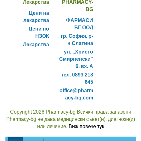
Лекарства
PHARMACY-
BG
Цени на
лекарства
ФАРМАСИ
БГ ООД
Цени по
НЗОК
гр. София, р-
н Слатина
Лекарства
ул. „Христо
Смирненски“
6, вх. А
тел. 0893 218
645
office@pharm
acy-bg.com
Copyright 2026 Pharmacy-bg Всички права запазени
Pharmacy-bg не дава медицински съвет(и), диагнози(и)
или лечение.
Виж повече тук