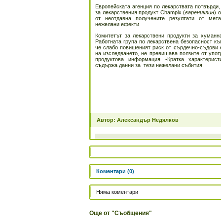
Европейската агенция по лекарствата потвърди,
за лекарствения продукт Champix (
варениклин
) 
от неотдавна получените резултати от мета
нежелани ефекти.
Комитетът за лекарствени продукти за хуман
Работната група по лекарствена безопасност к
че слабо повишеният риск от сърдечно-съдови 
на изследването, не превишава ползите от упо
продуктова информация -Кратка характерист
съдържа данни за тези нежелани събития.
Автор: Александър Недялков
Коментари (0)
Няма коментари
Още от "Съобщения"