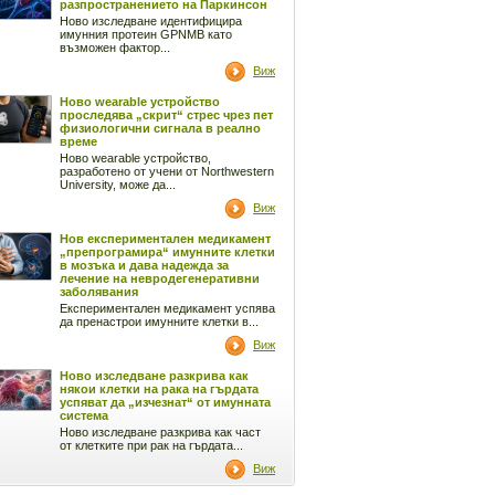
разпространението на Паркинсон
Ново изследване идентифицира
имунния протеин GPNMB като
възможен фактор...
Виж
Ново wearable устройство
проследява „скрит“ стрес чрез пет
физиологични сигнала в реално
време
Ново wearable устройство,
разработено от учени от Northwestern
University, може да...
Виж
Нов експериментален медикамент
„препрограмира“ имунните клетки
в мозъка и дава надежда за
лечение на невродегенеративни
заболявания
Експериментален медикамент успява
да пренастрои имунните клетки в...
Виж
Ново изследване разкрива как
някои клетки на рака на гърдата
успяват да „изчезнат“ от имунната
система
Ново изследване разкрива как част
от клетките при рак на гърдата...
Виж