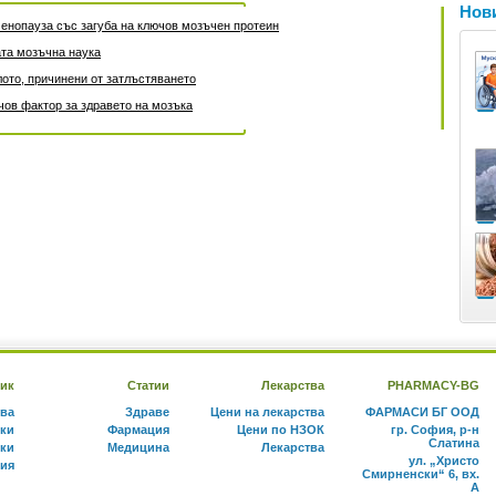
Нови
енопауза със загуба на ключов мозъчен протеин
та мозъчна наука
лото, причинени от затлъстяването
чов фактор за здравето на мозъка
ик
Статии
Лекарства
PHARMACY-BG
тва
Здраве
Цени на лекарства
ФАРМАСИ БГ ООД
ки
Фармация
Цени по НЗОК
гр. София, р-н
Слатина
ки
Медицина
Лекарства
ул. „Христо
ния
Смирненски“ 6, вх.
А