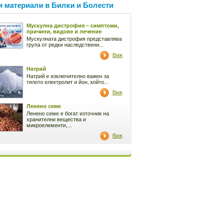
 материали в Билки и Болести
Мускулна дистрофия – симптоми,
причини, видове и лечение
Мускулната дистрофия представлява
група от редки наследствени...
Виж
Натрий
Натрий е изключително важен за
тялото електролит и йон, който...
Виж
Ленено семе
Ленено семе е богат източник на
хранителни вещества и
микроелементи,...
Виж