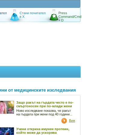
ател
Стани почитател
Press
в X
Command/Cmd
+ D
ини от медицинските изследвания
Защо ракът на гърдата често е по-
смъртоносен при по-млади жени
Ново изследване показва, че ракът
на гърдата при жени под 40 години...
Виж
Учени откриха имунен протеин,
който може да ускорява