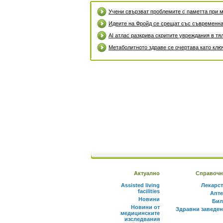
Учени свързват проблемите с паметта при м
Идеите на Фройд се срещат със съвременна
AI атлас разкрива скритите увреждания в тя
Метаболитното здраве се очертава като клю
Актуално
Справочн
Assisted living
Лекарс
facilities
Апте
Новини
Бил
Новини от
Здравни заведе
медицинските
изследвания