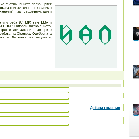
 че съотношението полза - риск
остава положително, независимо
-анализ** за сърдечно-съдови
на употреба (CHMP) към ЕМА и
ъм CHMP направи заключението,
ефекти, докладвани от авторите
требата на Champix. Одобрената
ика и Листовка на пациента,
Добави коментар