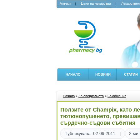
Аптеки
Цени на лекарства
Лекарствен
НАЧАЛО
НОВИНИ
СТАТИИ
Начало
>
За специалиста
>
Съобщения
Ползите от Champix, като л
тютюнопушенето, превишав
сърдечно-съдови събития
Публикувана: 02.09.2011
2 мин