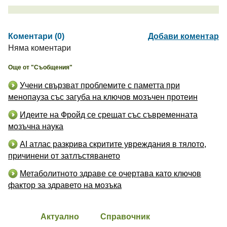
Коментари (0)
Добави коментар
Няма коментари
Още от "Съобщения"
Учени свързват проблемите с паметта при
менопауза със загуба на ключов мозъчен протеин
Идеите на Фройд се срещат със съвременната
мозъчна наука
AI атлас разкрива скритите увреждания в тялото,
причинени от затлъстяването
Метаболитното здраве се очертава като ключов
фактор за здравето на мозъка
Актуално
Справочник