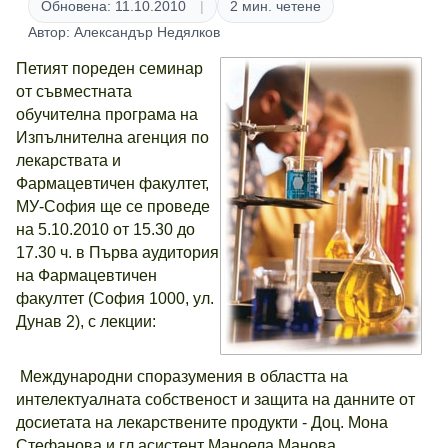
Обновена: 11.10.2010
2 мин. четене
Автор: Александър Недялков
Петият пореден семинар
от съвместната
обучителна програма на
Изпълнителна агенция по
лекарствата и
Фармацевтичен факултет,
МУ-София ще се проведе
на 5.10.2010 от 15.30 до
17.30 ч. в Първа аудитория
на Фармацевтичен
факултет (София 1000, ул.
Дунав 2), с лекции:
Международни споразумения в областта на
интелектуалната собственост и защита на данните от
досиетата на лекарствените продукти - Доц. Мона
Стефанова и гл.асистент Маноела Манова,