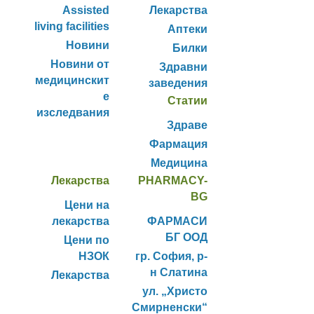
Assisted
Лекарства
living facilities
Аптеки
Новини
Билки
Новини от
Здравни
медицинскит
заведения
е
Статии
изследвания
Здраве
Фармация
Медицина
Лекарства
PHARMACY-
BG
Цени на
лекарства
ФАРМАСИ
БГ ООД
Цени по
НЗОК
гр. София, р-
н Слатина
Лекарства
ул. „Христо
Смирненски“