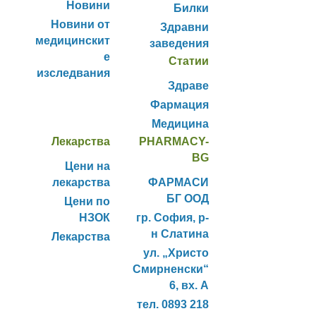
Новини
Билки
Новини от
Здравни
медицинскит
заведения
е
Статии
изследвания
Здраве
Фармация
Медицина
Лекарства
PHARMACY-
BG
Цени на
лекарства
ФАРМАСИ
БГ ООД
Цени по
НЗОК
гр. София, р-
н Слатина
Лекарства
ул. „Христо
Смирненски“
6, вх. А
тел. 0893 218