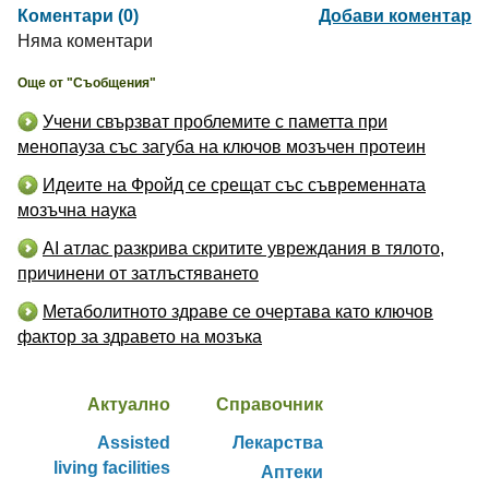
Коментари (0)
Добави коментар
Няма коментари
Още от "Съобщения"
Учени свързват проблемите с паметта при
менопауза със загуба на ключов мозъчен протеин
Идеите на Фройд се срещат със съвременната
мозъчна наука
AI атлас разкрива скритите увреждания в тялото,
причинени от затлъстяването
Метаболитното здраве се очертава като ключов
фактор за здравето на мозъка
Актуално
Справочник
Assisted
Лекарства
living facilities
Аптеки