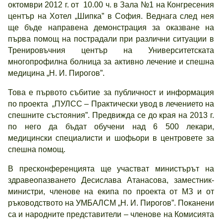
октомври 2012 г. от 10.00 ч. в Зала №1 на Конгресения
център на Хотел „Шипка” в София. Веднага след нея
ще бъде направена демонстрация за оказване на
първа помощ на пострадали при различни ситуации в
Тренировъчния център на Университетската
многопрофилна болница за активно лечение и спешна
медицина „Н. И. Пирогов”.
Това е първото събитие за публичност и информация
по проекта „ПУЛСС – Практически увод в лечението на
спешните състояния”. Предвижда се до края на 2013 г.
по него да бъдат обучени над 6 500 лекари,
медицински специалисти и шофьори в центровете за
спешна помощ.
В пресконференцията ще участват министърът на
здравеопазването Десислава Атанасова, заместник-
министри, членове на екипа по проекта от МЗ и от
ръководството на УМБАЛСМ „Н. И. Пирогов”. Поканени
са и народните представители – членове на Комисията