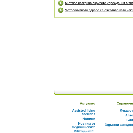
AI атлас разкрива скритите увреждания в тя
Метаболитното здраве се очертава като клю
Актуално
Справочн
Assisted living
Лекарс
facilities
Апте
Новини
Бил
Новини от
Здравни заведе
медицинските
изследвания