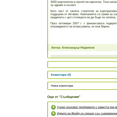
3000 мартенички и пролетни картички. Този начи
за здраве и късмет.
Като част от своята стратегия за корпоративн
поддържа от Актавис. Компанията се грижи за оз
градината с цел столицата ни да бъде по-зелена, 
През октомври 2007 г. с финансовата подкре
изграждането на втора рампа, но във Варна.
Автор: Александър Недялков
Коментари (0)
Няма коментари
Още от "Съобщения"
Учени свързват проблемите с паметта при м
Идеите на Фройд се срещат със съвременна