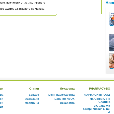
Нови
лото, причинени от затлъстяването
чов фактор за здравето на мозъка
ик
Статии
Лекарства
PHARMACY-BG
тва
Здраве
Цени на лекарства
ФАРМАСИ БГ ООД
ки
Фармация
Цени по НЗОК
гр. София, р-н
Слатина
ки
Медицина
Лекарства
ул. „Христо
ния
Смирненски“ 6, вх.
А