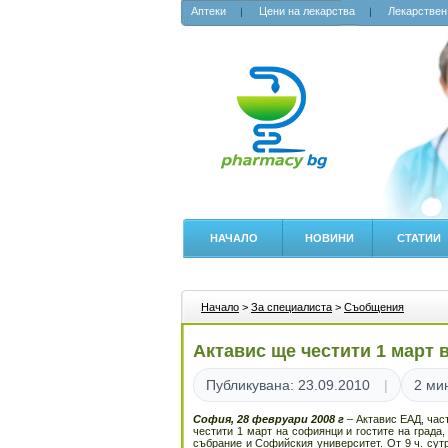
Аптеки
Цени на лекарства
Лекарствен
НАЧАЛО
НОВИНИ
СТАТИИ
Начало
>
За специалиста
>
Съобщения
Актавис ще честити 1 март 
Публикувана: 23.09.2010
2 ми
София, 28 февруари 2008 г
– Актавис ЕАД, час
честити 1 март на софиянци и гостите на града
събрание и Софийския университет. От 9 ч. су