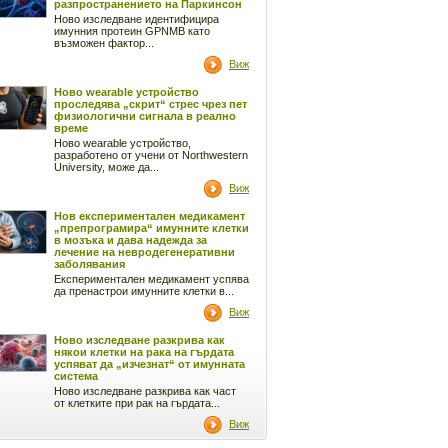
разпространението на Паркинсон
Ново изследване идентифицира
имунния протеин GPNMB като
възможен фактор...
Виж
Ново wearable устройство
проследява „скрит“ стрес чрез пет
физиологични сигнала в реално
време
Ново wearable устройство,
разработено от учени от Northwestern
University, може да...
Виж
Нов експериментален медикамент
„препрограмира“ имунните клетки
в мозъка и дава надежда за
лечение на невродегенеративни
заболявания
Експериментален медикамент успява
да пренастрои имунните клетки в...
Виж
Ново изследване разкрива как
някои клетки на рака на гърдата
успяват да „изчезнат“ от имунната
система
Ново изследване разкрива как част
от клетките при рак на гърдата...
Виж