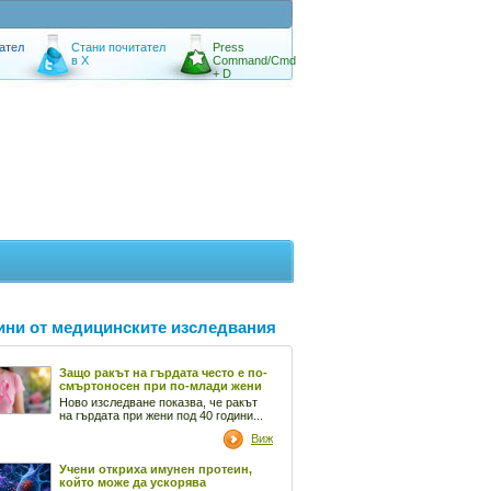
ател
Стани почитател
Press
в X
Command/Cmd
+ D
ини от медицинските изследвания
Защо ракът на гърдата често е по-
смъртоносен при по-млади жени
Ново изследване показва, че ракът
на гърдата при жени под 40 години...
Виж
Учени откриха имунен протеин,
който може да ускорява