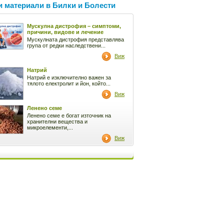
 материали в Билки и Болести
Мускулна дистрофия – симптоми,
причини, видове и лечение
Мускулната дистрофия представлява
група от редки наследствени...
Виж
Натрий
Натрий е изключително важен за
тялото електролит и йон, който...
Виж
Ленено семе
Ленено семе е богат източник на
хранителни вещества и
микроелементи,...
Виж