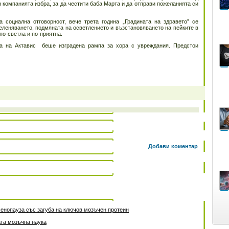
н компанията избра, за да честити баба Марта и да отправи пожеланията си
а социална отговорност, вече трета година „Градината на здравето” се
еленяването, подмяната на осветлението и възстановяването на пейките в
по-светла и по-приятна.
па на Актавис беше изградена рампа за хора с увреждания. Предстои
Добави коментар
енопауза със загуба на ключов мозъчен протеин
та мозъчна наука