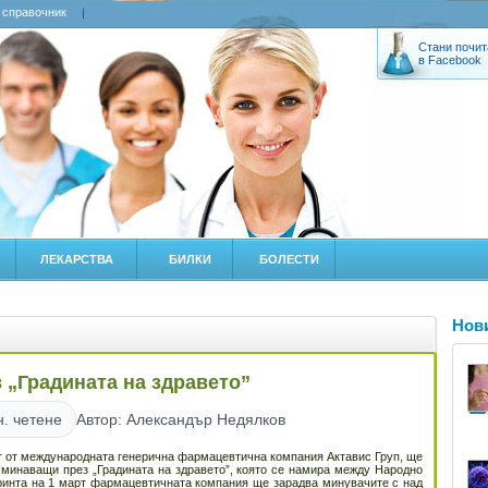
 справочник
Стани почит
в Facebook
ЛЕКАРСТВА
БИЛКИ
БОЛЕСТИ
Нов
в „Градината на здравето”
н. четене
Автор: Александър Недялков
т от международната генерична фармацевтична компания Актавис Груп, ще
, минаващи през „Градината на здравето”, която се намира между Народно
тринта на 1 март фармацевтичната компания ще зарадва минувачите с над