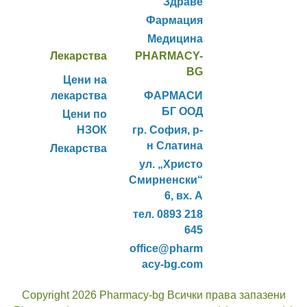
Здраве
Фармация
Медицина
Лекарства
PHARMACY-
BG
Цени на
лекарства
ФАРМАСИ
БГ ООД
Цени по
НЗОК
гр. София, р-
н Слатина
Лекарства
ул. „Христо
Смирненски“
6, вх. А
тел. 0893 218
645
office@pharm
acy-bg.com
Copyright 2026 Pharmacy-bg Всички права запазени