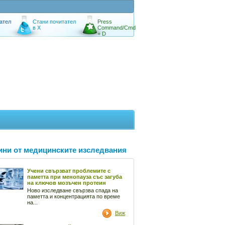
ател
Стани почитател
Press
в X
Command/Cmd
+ D
ини от медицинските изследвания
Учени свързват проблемите с
паметта при менопауза със загуба
на ключов мозъчен протеин
Ново изследване свързва спада на
паметта и концентрацията по време
на...
Виж