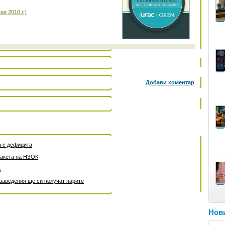
и 2010 г.)
Добави коментар
а с дефицита
пакета на НЗОК
а
заведения ще си получат парите
Нови