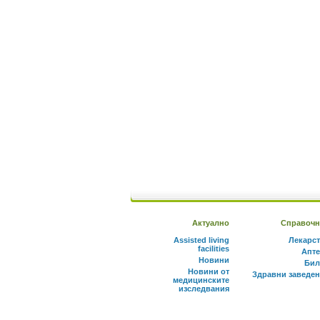
Актуално
Справочн
Assisted living
Лекарс
facilities
Апте
Новини
Бил
Новини от
Здравни заведе
медицинските
изследвания