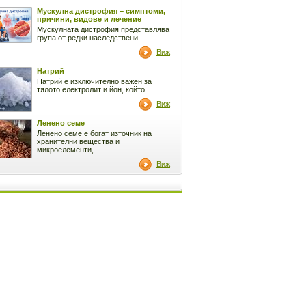
Мускулна дистрофия – симптоми,
причини, видове и лечение
Мускулната дистрофия представлява
група от редки наследствени...
Виж
Натрий
Натрий е изключително важен за
тялото електролит и йон, който...
Виж
Ленено семе
Ленено семе е богат източник на
хранителни вещества и
микроелементи,...
Виж