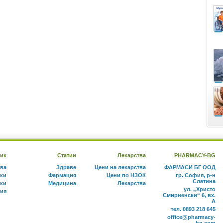
ик
Статии
Лекарства
PHARMACY-BG
тва
Здраве
Цени на лекарства
ФАРМАСИ БГ ООД
ки
Фармация
Цени по НЗОК
гр. София, р-н
Слатина
ки
Медицина
Лекарства
ул. „Христо
ния
Смирненски“ 6, вх.
А
тел. 0893 218 645
office@pharmacy-