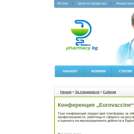
Аптеки
Цени на лекарства
Лекарствен
НАЧАЛО
НОВИНИ
СТАТИИ
Начало
>
За специалиста
>
Събития
Конференция „Eurovaccinе“ 
Тази конференция предоставя платформа за об
професионалисти, работещи в сферата на регули
и оценката на имунизационните дейности в Европ