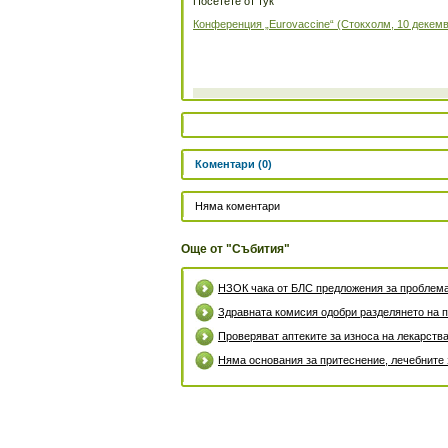
Посетете от тук
Конференция „Eurovaccinе“ (Стокхолм, 10 декемвр
Коментари (0)
Няма коментари
Още от "Събития"
НЗОК чака от БЛС предложения за проблем
Здравната комисия одобри разделянето на 
Проверяват аптеките за износа на лекарств
Няма основания за притеснение, лечебните 