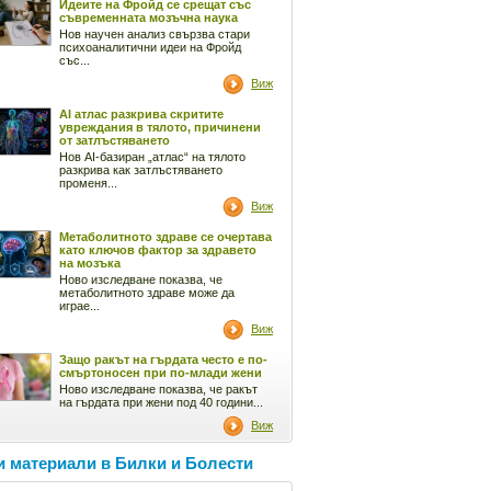
Идеите на Фройд се срещат със
съвременната мозъчна наука
Нов научен анализ свързва стари
психоаналитични идеи на Фройд
със...
Виж
AI атлас разкрива скритите
увреждания в тялото, причинени
от затлъстяването
Нов AI-базиран „атлас“ на тялото
разкрива как затлъстяването
променя...
Виж
Метаболитното здраве се очертава
като ключов фактор за здравето
на мозъка
Ново изследване показва, че
метаболитното здраве може да
играе...
Виж
Защо ракът на гърдата често е по-
смъртоносен при по-млади жени
Ново изследване показва, че ракът
на гърдата при жени под 40 години...
Виж
 материали в Билки и Болести